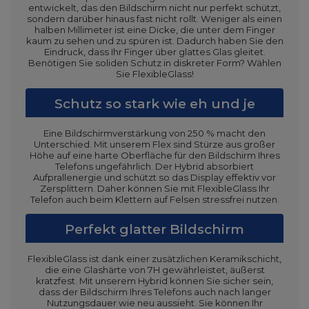
entwickelt, das den Bildschirm nicht nur perfekt schützt,
sondern darüber hinaus fast nicht rollt. Weniger als einen
halben Millimeter ist eine Dicke, die unter dem Finger
kaum zu sehen und zu spüren ist. Dadurch haben Sie den
Eindruck, dass Ihr Finger über glattes Glas gleitet.
Benötigen Sie soliden Schutz in diskreter Form? Wählen
Sie FlexibleGlass!
Schutz so stark wie eh und je
Eine Bildschirmverstärkung von 250 % macht den
Unterschied. Mit unserem Flex sind Stürze aus großer
Höhe auf eine harte Oberfläche für den Bildschirm Ihres
Telefons ungefährlich. Der Hybrid absorbiert
Aufprallenergie und schützt so das Display effektiv vor
Zersplittern. Daher können Sie mit FlexibleGlass Ihr
Telefon auch beim Klettern auf Felsen stressfrei nutzen.
Perfekt glatter Bildschirm
FlexibleGlass ist dank einer zusätzlichen Keramikschicht,
die eine Glashärte von 7H gewährleistet, äußerst
kratzfest. Mit unserem Hybrid können Sie sicher sein,
dass der Bildschirm Ihres Telefons auch nach langer
Nutzungsdauer wie neu aussieht. Sie können Ihr