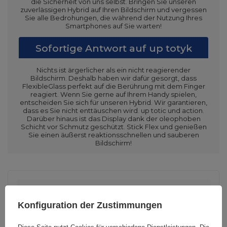
die Sicherheit von uns selbst. Bringen Sie unseren
zuverlässigen Hybrid auf Ihren Bildschirm und vergessen
Sie alle Bedrohungen, die während der Nutzung Ihres
Smartphones auf Sie warten!
Sofortige Antwort auf up totyk
Nichts ist ärgerlicher als ein nicht reagierender
Bildschirm. Deshalb haben wir dafür gesorgt, dass
FlexibleGlass perfekt auf die Berührung mit dem Finger
reagiert. Wenn Sie gerne auf Ihrem Handy spielen,
entscheiden Sie sich für unseren Hybrid. Wir garantieren,
dass es Sie nicht enttäuschen wird. up totic und action.
Darüber hinaus ist das Display dank der oleophoben
Schicht vor Schmutz geschützt. Stick Flex und genießen
Sie einen äußerst reaktionsschnellen und sauberen
Bildschirm!
Cena sugerowana
13,93 EUR
/
Stk
Konfiguration der Zustimmungen
Marke
3mk Protection