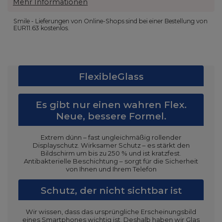
Mehr Informationen
Smile - Lieferungen von Online-Shops sind bei einer Bestellung von
EUR11.63
kostenlos.
FlexibleGlass
Es gibt nur einen wahren Flex.
Neue, bessere Formel.
Extrem dünn – fast ungleichmäßig rollender
Displayschutz. Wirksamer Schutz – es stärkt den
Bildschirm um bis zu 250 % und ist kratzfest.
Antibakterielle Beschichtung – sorgt für die Sicherheit
von Ihnen und Ihrem Telefon
Schutz, der nicht sichtbar ist
Wir wissen, dass das ursprüngliche Erscheinungsbild
eines Smartphones wichtig ist. Deshalb haben wir Glas