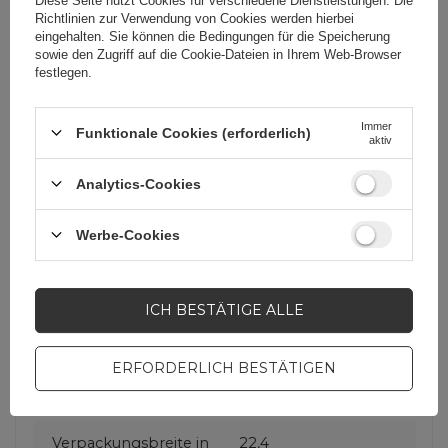
Diese Seite nutzt Cookies für verschiedene Dienstleistungen. Die
Richtlinien zur Verwendung von Cookies
werden hierbei
eingehalten. Sie können die Bedingungen für die Speicherung
sowie den Zugriff auf die Cookie-Dateien in Ihrem Web-Browser
Für dieses Produkt
3mk Protection sp. z
festlegen.
zuständige Stelle in
o.o.
Mehr
der EU
Immer
Funktionale Cookies (erforderlich)
aktiv
Serie
3mk FlexibleGlass
Analytics-Cookies
Garantie
Mobiltelefonzubehör
Werbe-Cookies
Verpackungshöhe in
33,8
Zentimetern
ICH BESTÄTIGE ALLE
Verpackungslänge in
3
ERFORDERLICH BESTÄTIGEN
Zentimetern
Verpackungsbreite in
22,4