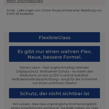
Mehr Informationen
Smile - Lieferungen von Online-Shops sind bei einer Bestellung von
EUR11.63
kostenlos.
FlexibleGlass
Es gibt nur einen wahren Flex.
Neue, bessere Formel.
Extrem dünn – fast ungleichmäßig rollender
Displayschutz. Wirksamer Schutz – es stärkt den
Bildschirm um bis zu 250 % und ist kratzfest.
Antibakterielle Beschichtung – sorgt für die Sicherheit
von Ihnen und Ihrem Telefon
Schutz, der nicht sichtbar ist
Wir wissen, dass das ursprüngliche Erscheinungsbild
eines Smartphones wichtig ist. Deshalb haben wir Glas