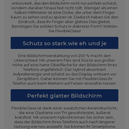
entwickelt, das den Bildschirm nicht nur perfekt schützt,
sondern darüber hinaus fast nicht rollt. Weniger als einen
halben Millimeter ist eine Dicke, die unter dem Finger
kaum zu sehen und zu spüren ist. Dadurch haben Sie den
Eindruck, dass Ihr Finger über glattes Glas gleitet.
Benötigen Sie soliden Schutz in diskreter Form? Wählen
Sie FlexibleGlass!
Schutz so stark wie eh und je
Eine Bildschirmverstärkung von 250 % macht den
Unterschied. Mit unserem Flex sind Stürze aus großer
Höhe auf eine harte Oberfläche für den Bildschirm Ihres
Telefons ungefährlich. Der Hybrid absorbiert
Aufprallenergie und schützt so das Display wirksam vor
Zersplittern. Daher können Sie mit FlexibleGlass Ihr
Telefon auch beim Klettern auf Felsen stressfrei nutzen.
Perfekt glatter Bildschirm
FlexibleGlass ist dank einer zusätzlichen Keramikschicht,
die eine Glashärte von 7H gewährleistet, äußerst
kratzfest. Mit unserem Hybrid können Sie sicher sein,
dass der Bildschirm Ihres Telefons auch nach längerer
Nutzung wie neu aussieht. Sie können Ihr Smartphone