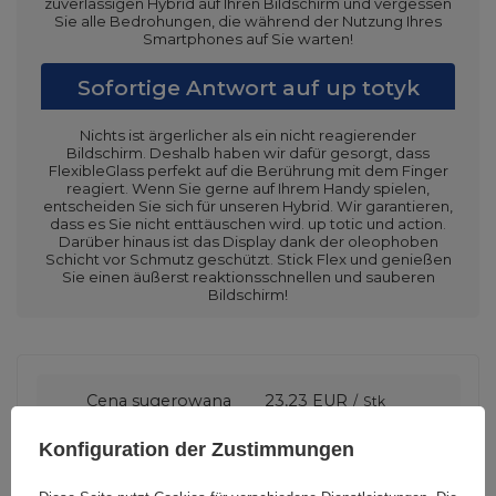
zuverlässigen Hybrid auf Ihren Bildschirm und vergessen
Sie alle Bedrohungen, die während der Nutzung Ihres
Smartphones auf Sie warten!
Sofortige Antwort auf up totyk
Nichts ist ärgerlicher als ein nicht reagierender
Bildschirm. Deshalb haben wir dafür gesorgt, dass
FlexibleGlass perfekt auf die Berührung mit dem Finger
reagiert. Wenn Sie gerne auf Ihrem Handy spielen,
entscheiden Sie sich für unseren Hybrid. Wir garantieren,
dass es Sie nicht enttäuschen wird. up totic und action.
Darüber hinaus ist das Display dank der oleophoben
Schicht vor Schmutz geschützt. Stick Flex und genießen
Sie einen äußerst reaktionsschnellen und sauberen
Bildschirm!
Cena sugerowana
23,23 EUR
/
Stk
Konfiguration der Zustimmungen
Marke
3mk Protection