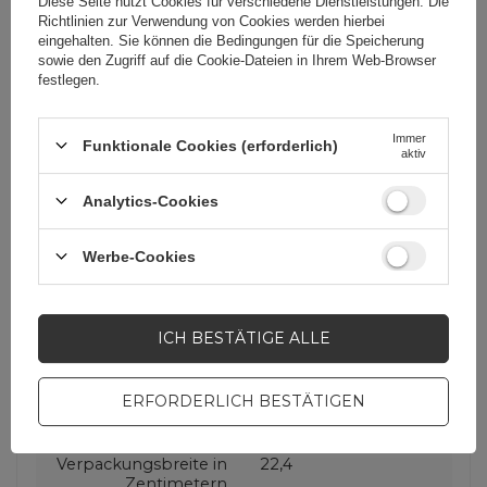
Diese Seite nutzt Cookies für verschiedene Dienstleistungen. Die
Richtlinien zur Verwendung von Cookies
werden hierbei
eingehalten. Sie können die Bedingungen für die Speicherung
Für dieses Produkt
3mk Protection sp. z
sowie den Zugriff auf die Cookie-Dateien in Ihrem Web-Browser
zuständige Stelle in
o.o.
Mehr
festlegen.
der EU
Immer
Funktionale Cookies (erforderlich)
Serie
3mk FlexibleGlass
aktiv
Analytics-Cookies
Garantie
Mobiltelefonzubehör
Werbe-Cookies
Verpackungshöhe in
33,8
Zentimetern
ICH BESTÄTIGE ALLE
Verpackungslänge in
1
Zentimetern
ERFORDERLICH BESTÄTIGEN
Verpackungsbreite in
22,4
Zentimetern