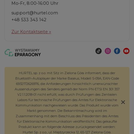
Mo-Fr, 8:00-16:00 Uhr
support@hurtel.com
+48 533 343 142
Zur Kontaktseite »
HURTEL sp. z o.o. mit Sitz in Zielona Góra informiert, dass der
Bluetooth-Autoplayer der Marke Baseus, Modell S-09A, EAN-Code
6932172626976, die Anforderungen hinsichtlich unerwünschter
Aussendungen des Senders gemäß der Norm PN-ETSI EN 301 357
V2.1.1:2018-01 nicht erfüllt, was durch Prüfungen des Zentralen
Labors für technische Prüfungen des Amtes für Elektronische
Kommunikation nachgewiesen wurde. Das Produkt wurde vom
Markt genommen. Die Bekanntmachung wird im
Zusammenhang mit dem Beschluss des Präsidenten des Amtes
für Elektronische Kommunikation veröffentlicht. Das gekaufte
Produkt kann an folgende Adresse zurückgesendet werden:
Hurtel Sp. z o.o., ul. Międzyrzecka 12, 65-127 Zielona Góra.