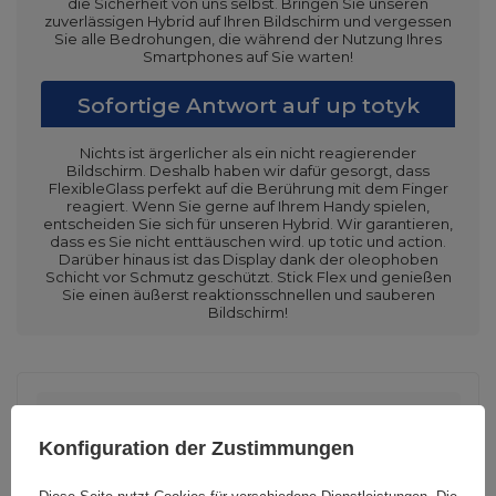
die Sicherheit von uns selbst. Bringen Sie unseren
zuverlässigen Hybrid auf Ihren Bildschirm und vergessen
Sie alle Bedrohungen, die während der Nutzung Ihres
Smartphones auf Sie warten!
Sofortige Antwort auf up totyk
Nichts ist ärgerlicher als ein nicht reagierender
Bildschirm. Deshalb haben wir dafür gesorgt, dass
FlexibleGlass perfekt auf die Berührung mit dem Finger
reagiert. Wenn Sie gerne auf Ihrem Handy spielen,
entscheiden Sie sich für unseren Hybrid. Wir garantieren,
dass es Sie nicht enttäuschen wird. up totic und action.
Darüber hinaus ist das Display dank der oleophoben
Schicht vor Schmutz geschützt. Stick Flex und genießen
Sie einen äußerst reaktionsschnellen und sauberen
Bildschirm!
Cena sugerowana
23,24 EUR
/
Stk
Konfiguration der Zustimmungen
Marke
3mk Protection