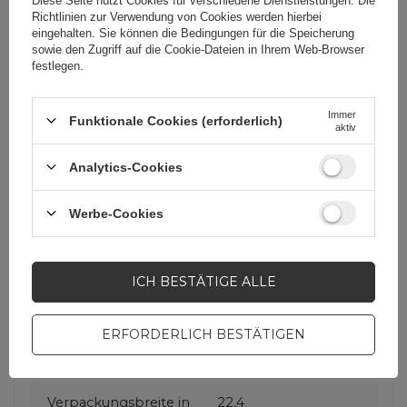
Diese Seite nutzt Cookies für verschiedene Dienstleistungen. Die
Richtlinien zur Verwendung von Cookies
werden hierbei
eingehalten. Sie können die Bedingungen für die Speicherung
sowie den Zugriff auf die Cookie-Dateien in Ihrem Web-Browser
Für dieses Produkt
3mk Protection sp. z
festlegen.
zuständige Stelle in
o.o.
Mehr
der EU
Immer
Funktionale Cookies (erforderlich)
aktiv
Serie
3mk FlexibleGlass
Analytics-Cookies
Garantie
Mobiltelefonzubehör
Werbe-Cookies
Verpackungshöhe in
33,8
Zentimetern
ICH BESTÄTIGE ALLE
Verpackungslänge in
1
ERFORDERLICH BESTÄTIGEN
Zentimetern
Verpackungsbreite in
22,4