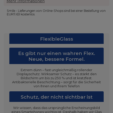
Mehr Informationen
Smile - Lieferungen von Online-Shops sind bei einer Bestellung von
EUR11.63
kostenlos.
FlexibleGlass
Es gibt nur einen wahren Flex.
Neue, bessere Formel.
Extrem dünn – fast ungleichmäßig rollender
Displayschutz. Wirksamer Schutz – es stärkt den
Bildschirm um bis zu 250 % und ist kratzfest.
Antibakterielle Beschichtung – sorgt für die Sicherheit
von Ihnen und Ihrem Telefon
Schutz, der nicht sichtbar ist
Wir wissen, dass das ursprüngliche Erscheinungsbild
eines Smartphones wichtig ist. Deshalb haben wir Glas