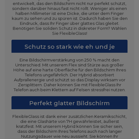
entwickelt, das den Bildschirm nicht nur perfekt schützt,
sondern darüber hinaus fast nicht rollt. Weniger als einen
halben Millimeter ist eine Dicke, die unter dem Finger
kaum zu sehen und zu spüren ist. Dadurch haben Sie den
Eindruck, dass Ihr Finger über glattes Glas gleitet.
Benötigen Sie soliden Schutz in diskreter Form? Wählen
Sie FlexibleGlass!
Schutz so stark wie eh und je
Eine Bildschirmverstärkung von 250 % macht den
Unterschied. Mit unserem Flex sind Stürze aus großer
Höhe auf eine harte Oberfläche für den Bildschirm Ihres
Telefons ungefährlich. Der Hybrid absorbiert
Aufprallenergie und schützt so das Display wirksam vor
Zersplittern. Daher können Sie mit FlexibleGlass Ihr
Telefon auch beim Klettern auf Felsen stressfrei nutzen.
Perfekt glatter Bildschirm
FlexibleGlass ist dank einer zusätzlichen Keramikschicht,
die eine Glashärte von 7H gewährleistet, äußerst
kratzfest. Mit unserem Hybrid können Sie sicher sein,
dass der Bildschirm Ihres Telefons auch nach langer
Nutzungsdauer wie neu aussieht. Sie können Ihr