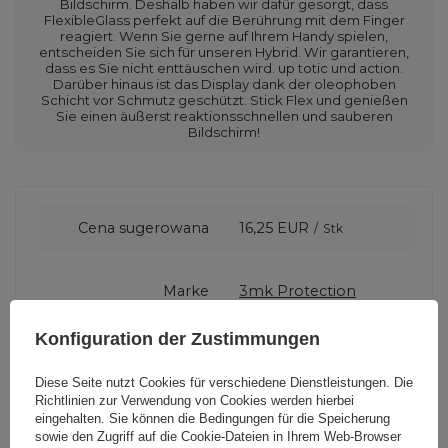
Bildschirm. Deshalb haben wir dafür gesorgt, dass
FlexibleGlass perfekt auf die Berührung mit dem Finger
reagiert. Wenn Sie gerne auf Ihrem Handy spielen,
entscheiden Sie sich für unseren Hybrid. Wir garantieren,
dass es Sie nicht enttäuschen wird. up totic und action.
Darüber hinaus ist das Display dank der oleophoben
Schicht vor Schmutz geschützt. Stick Flex und genießen
Sie einen äußerst reaktionsschnellen und sauberen
Bildschirm!
Cena sugerowana
16,25 EUR
/
Stk
Marke
3mk Protection
Konfiguration der Zustimmungen
Für dieses Produkt
3mk Protection sp. z
zuständige Stelle in
o.o.
Mehr
Diese Seite nutzt Cookies für verschiedene Dienstleistungen. Die
der EU
Richtlinien zur Verwendung von Cookies
werden hierbei
eingehalten. Sie können die Bedingungen für die Speicherung
sowie den Zugriff auf die Cookie-Dateien in Ihrem Web-Browser