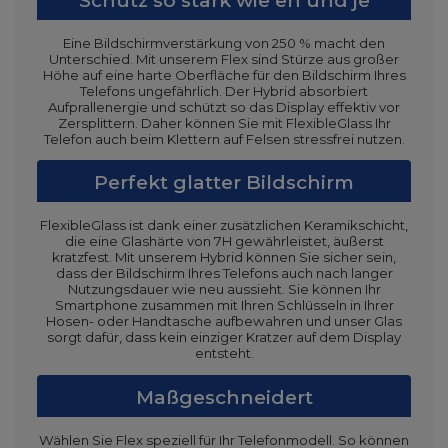
Schutz so stark wie eh und je
Eine Bildschirmverstärkung von 250 % macht den
Unterschied. Mit unserem Flex sind Stürze aus großer
Höhe auf eine harte Oberfläche für den Bildschirm Ihres
Telefons ungefährlich. Der Hybrid absorbiert
Aufprallenergie und schützt so das Display effektiv vor
Zersplittern. Daher können Sie mit FlexibleGlass Ihr
Telefon auch beim Klettern auf Felsen stressfrei nutzen.
Perfekt glatter Bildschirm
FlexibleGlass ist dank einer zusätzlichen Keramikschicht,
die eine Glashärte von 7H gewährleistet, äußerst
kratzfest. Mit unserem Hybrid können Sie sicher sein,
dass der Bildschirm Ihres Telefons auch nach langer
Nutzungsdauer wie neu aussieht. Sie können Ihr
Smartphone zusammen mit Ihren Schlüsseln in Ihrer
Hosen- oder Handtasche aufbewahren und unser Glas
sorgt dafür, dass kein einziger Kratzer auf dem Display
entsteht.
Maßgeschneidert
Wählen Sie Flex speziell für Ihr Telefonmodell. So können