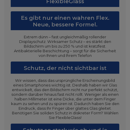
FlexibleGlass
Es gibt nur einen wahren Flex.
Neue, bessere Formel.
Extrem dünn – fast ungleichmäßig rollender
Displayschutz. Wirksamer Schutz – es stärkt den
Bildschirm um bis zu 250 % und ist kratzfest.
Antibakterielle Beschichtung – sorgt für die Sicherheit
von Ihnen und Ihrem Telefon
Schutz, der nicht sichtbar ist
Wir wissen, dass das ursprüngliche Erscheinungsbild
eines Smartphones wichtig ist. Deshalb haben wir Glas
entwickelt, das den Bildschirm nicht nur perfekt schützt,
sondern darüber hinaus fast nicht rollt. Weniger als einen
halben Millimeter ist eine Dicke, die unter dem Finger
kaum zu sehen und zu spüren ist. Dadurch haben Sie den
Eindruck, dass Ihr Finger über glattes Glas gleitet.
Benötigen Sie soliden Schutz in diskreter Form? Wählen
Sie FlexibleGlass!