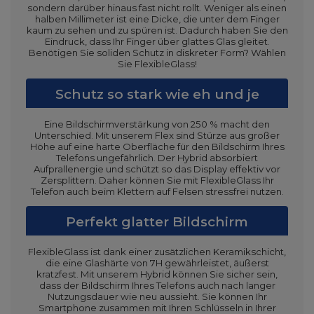
sondern darüber hinaus fast nicht rollt. Weniger als einen
halben Millimeter ist eine Dicke, die unter dem Finger
kaum zu sehen und zu spüren ist. Dadurch haben Sie den
Eindruck, dass Ihr Finger über glattes Glas gleitet.
Benötigen Sie soliden Schutz in diskreter Form? Wählen
Sie FlexibleGlass!
Schutz so stark wie eh und je
Eine Bildschirmverstärkung von 250 % macht den
Unterschied. Mit unserem Flex sind Stürze aus großer
Höhe auf eine harte Oberfläche für den Bildschirm Ihres
Telefons ungefährlich. Der Hybrid absorbiert
Aufprallenergie und schützt so das Display effektiv vor
Zersplittern. Daher können Sie mit FlexibleGlass Ihr
Telefon auch beim Klettern auf Felsen stressfrei nutzen.
Perfekt glatter Bildschirm
FlexibleGlass ist dank einer zusätzlichen Keramikschicht,
die eine Glashärte von 7H gewährleistet, äußerst
kratzfest. Mit unserem Hybrid können Sie sicher sein,
dass der Bildschirm Ihres Telefons auch nach langer
Nutzungsdauer wie neu aussieht. Sie können Ihr
Smartphone zusammen mit Ihren Schlüsseln in Ihrer