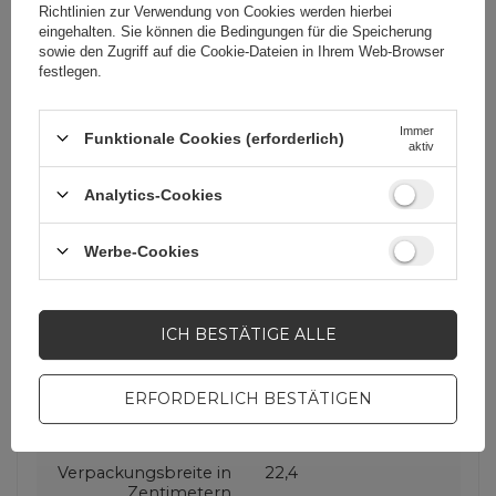
Richtlinien zur Verwendung von Cookies
werden hierbei
eingehalten. Sie können die Bedingungen für die Speicherung
Für dieses Produkt
3mk Protection sp. z
sowie den Zugriff auf die Cookie-Dateien in Ihrem Web-Browser
zuständige Stelle in
o.o.
Mehr
festlegen.
der EU
Immer
Funktionale Cookies (erforderlich)
aktiv
Serie
3mk FlexibleGlass
Analytics-Cookies
Garantie
Mobiltelefonzubehör
Werbe-Cookies
Verpackungshöhe in
33,8
Zentimetern
ICH BESTÄTIGE ALLE
Verpackungslänge in
1
ERFORDERLICH BESTÄTIGEN
Zentimetern
Verpackungsbreite in
22,4
Zentimetern