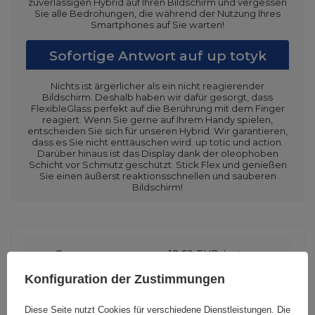
zuverlässigen Hybrid auf Ihren Bildschirm und vergessen
Sie alle Bedrohungen, die während der Nutzung Ihres
Smartphones auf Sie warten!
Sofortige Antwort auf up totyk
Nichts ist ärgerlicher als ein nicht reagierender
Bildschirm. Deshalb haben wir dafür gesorgt, dass
FlexibleGlass perfekt auf die Berührung mit dem Finger
reagiert. Wenn Sie gerne auf Ihrem Handy spielen,
entscheiden Sie sich für unseren Hybrid. Wir garantieren,
dass es Sie nicht enttäuschen wird. up totic und action.
Darüber hinaus ist das Display dank der oleophoben
Schicht vor Schmutz geschützt. Stick Flex und genießen
Sie einen äußerst reaktionsschnellen und sauberen
Bildschirm!
Cena sugerowana
18,59 EUR
/
Stk
Konfiguration der Zustimmungen
Marke
3mk Protection
Diese Seite nutzt Cookies für verschiedene Dienstleistungen. Die