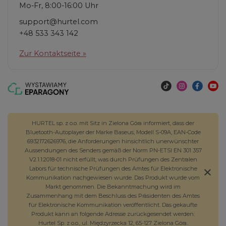
Mo-Fr, 8:00-16:00 Uhr
support@hurtel.com
+48 533 343 142
Zur Kontaktseite »
HURTEL sp. z o.o. mit Sitz in Zielona Góra informiert, dass der
Bluetooth-Autoplayer der Marke Baseus, Modell S-09A, EAN-Code
6932172626976, die Anforderungen hinsichtlich unerwünschter
Aussendungen des Senders gemäß der Norm PN-ETSI EN 301 357
V2.1.1:2018-01 nicht erfüllt, was durch Prüfungen des Zentralen
Labors für technische Prüfungen des Amtes für Elektronische
Kommunikation nachgewiesen wurde. Das Produkt wurde vom
Markt genommen. Die Bekanntmachung wird im
Zusammenhang mit dem Beschluss des Präsidenten des Amtes
für Elektronische Kommunikation veröffentlicht. Das gekaufte
Produkt kann an folgende Adresse zurückgesendet werden:
Hurtel Sp. z o.o., ul. Międzyrzecka 12, 65-127 Zielona Góra.