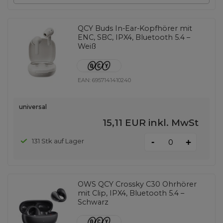
QCY Buds In-Ear-Kopfhörer mit
ENC, SBC, IPX4, Bluetooth 5.4 –
Weiß
EAN:
6957141410240
universal
15,11 EUR
inkl. MwSt
-
131 Stk auf Lager
+
OWS QCY Crossky C30 Ohrhörer
mit Clip, IPX4, Bluetooth 5.4 –
Schwarz