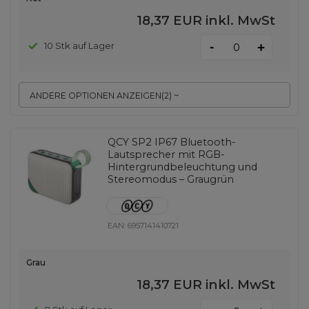
18,37 EUR
inkl. MwSt
-
10 Stk auf Lager
+
ANDERE OPTIONEN ANZEIGEN
(
2
)
QCY SP2 IP67 Bluetooth-
Lautsprecher mit RGB-
Hintergrundbeleuchtung und
Stereomodus – Graugrün
EAN:
6957141410721
Grau
18,37 EUR
inkl. MwSt