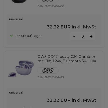
EAN:
6957141409480
universal
32,32 EUR
inkl. MwSt
-
147 Stk auf Lager
+
OWS QCY Crossky C30 Ohrhörer
mit Clip, IPX4, Bluetooth 5.4 – Lila
EAN:
6957141409473
universal
32,32 EUR
inkl. MwSt