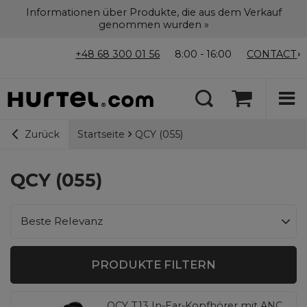
Informationen über Produkte, die aus dem Verkauf
genommen wurden »
+48 68 300 01 56
8:00 - 16:00
CONTACT
Startseite
QCY (055)
Zurück
QCY (055)
Sortierung ändern
Beste Relevanz
PRODUKTE FILTERN
QCY T13 In-Ear-Kopfhörer mit ANC,