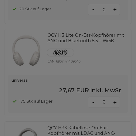
-
20 Stk auf Lager
+
QCY H3 Lite On-Ear-Kopfhörer mit
ANC und Bluetooth 5.3 – Weiß
EAN:
6957141409046
universal
27,67 EUR
inkl. MwSt
-
175 Stk auf Lager
+
QCY H3S Kabellose On-Ear-
Kopfhörer mit LDAC und ANC-