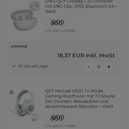
OWS QCY Crossky C10 Ohrhörer
mit ENC-Clip, IPX5, Bluetooth 5.4 –
Weiß
EAN:
6957141410080
universal
18,37 EUR
inkl. MwSt
-
95 Stk auf Lager
+
QCY Heroad V200 Tri-Mode
Gaming-Kopfhörer mit 7.1-Sound,
240 Stunden Akkulaufzeit und
abnehmbarem Mikrofon – Weiß
EAN:
6957141410998