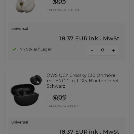
EAN:
6957141408148
universal
18,37 EUR
inkl. MwSt
-
174 Stk auf Lager
+
OWS QCY Crossky C10 Ohrhörer
mit ENC-Clip, IPX5, Bluetooth 5.4 –
Schwarz
EAN:
6957141410073
universal
18,37 EUR
inkl. MwSt