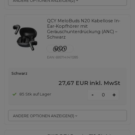
ANDERE OPTIONEN ANZEIGEN
(
2
)
QCY MeloBuds N20 Kabellose In-
Ear-Kopfhörer mit
Geräuschunterdrückung (ANC) –
Schwarz
EAN:
6957141411285
Schwarz
27,67 EUR
inkl. MwSt
-
85 Stk auf Lager
+
ANDERE OPTIONEN ANZEIGEN
(
1
)