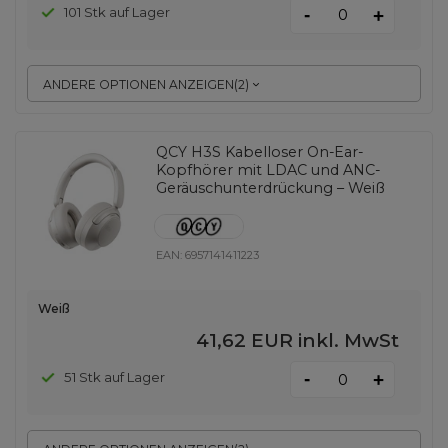
-
101 Stk auf Lager
+
ANDERE OPTIONEN ANZEIGEN
(
2
)
QCY H3S Kabelloser On-Ear-
Kopfhörer mit LDAC und ANC-
Geräuschunterdrückung – Weiß
EAN:
6957141411223
Weiß
41,62 EUR
inkl. MwSt
-
51 Stk auf Lager
+