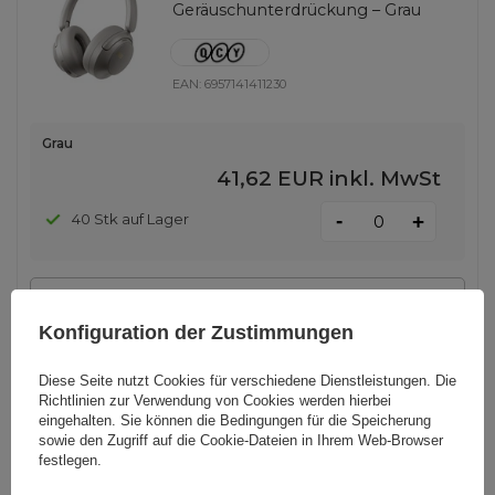
Geräuschunterdrückung – Grau
EAN:
6957141411230
Grau
41,62 EUR
inkl. MwSt
-
40 Stk auf Lager
+
ANDERE OPTIONEN ANZEIGEN
(
2
)
Konfiguration der Zustimmungen
OWS QCY Crossky C30 Ohrhörer
Diese Seite nutzt Cookies für verschiedene Dienstleistungen. Die
mit Clip, IPX4, Bluetooth 5.4 – Weiß
Richtlinien zur Verwendung von Cookies
werden hierbei
eingehalten. Sie können die Bedingungen für die Speicherung
sowie den Zugriff auf die Cookie-Dateien in Ihrem Web-Browser
festlegen.
EAN:
6957141409497