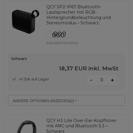
QCY SP2 IP67 Bluetooth-
Lautsprecher mit RGB-
Hintergrundbeleuchtung und
Stereomodus – Schwarz
EAN:
6957141410745
Schwarz
18,37 EUR
inkl. MwSt
-
41 Stk auf Lager
+
ANDERE OPTIONEN ANZEIGEN
(
2
)
QCY H3 Lite Over-Ear-Kopfhörer
mit ANC und Bluetooth 5.3 –
Schwarz