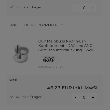
-
93 Stk auf Lager
+
ANDERE OPTIONEN ANZEIGEN
(
1
)
QCY Melobuds N60 In-Ear-
Kopfhörer mit LDAC und ANC-
Geräuschunterdrückung – Weiß
EAN:
6957141411124
Weiß
46,27 EUR
inkl. MwSt
-
42 Stk auf Lager
+