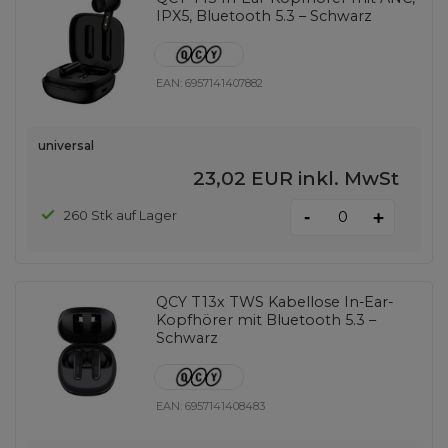
IPX5, Bluetooth 5.3 – Schwarz
EAN:
6957141407882
universal
23,02 EUR
inkl. MwSt
-
260 Stk auf Lager
+
QCY T13x TWS Kabellose In-Ear-
Kopfhörer mit Bluetooth 5.3 –
Schwarz
EAN:
6957141408483