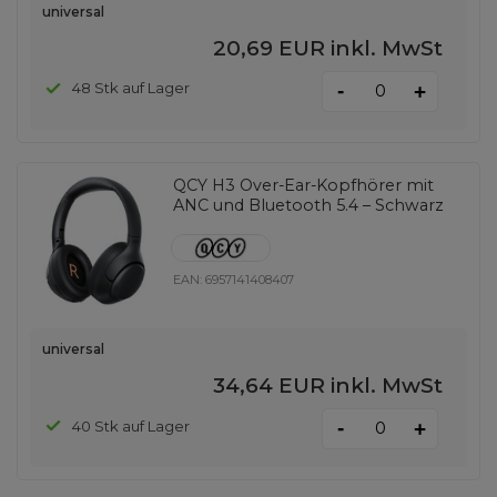
universal
20,69 EUR
inkl. MwSt
-
48 Stk auf Lager
+
QCY H3 Over-Ear-Kopfhörer mit
ANC und Bluetooth 5.4 – Schwarz
EAN:
6957141408407
universal
34,64 EUR
inkl. MwSt
-
40 Stk auf Lager
+