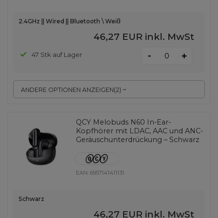
2.4GHz || Wired || Bluetooth \ Weiß
46,27 EUR
inkl. MwSt
-
47 Stk auf Lager
+
ANDERE OPTIONEN ANZEIGEN
(
2
)
QCY Melobuds N60 In-Ear-
Kopfhörer mit LDAC, AAC und ANC-
Geräuschunterdrückung – Schwarz
EAN:
6957141411131
Schwarz
46,27 EUR
inkl. MwSt