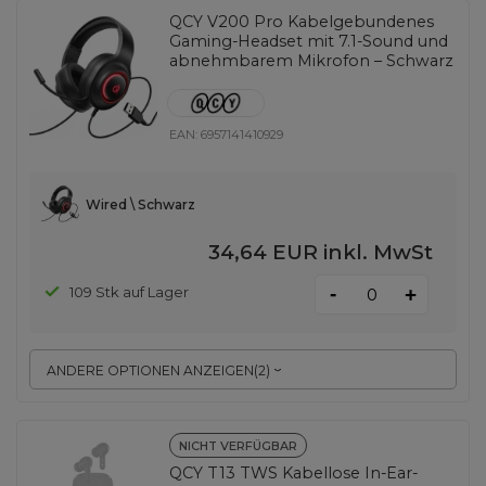
QCY V200 Pro Kabelgebundenes
Gaming-Headset mit 7.1-Sound und
abnehmbarem Mikrofon – Schwarz
EAN:
6957141410929
Wired \ Schwarz
34,64 EUR
inkl. MwSt
-
109 Stk auf Lager
+
ANDERE OPTIONEN ANZEIGEN
(
2
)
NICHT VERFÜGBAR
QCY T13 TWS Kabellose In-Ear-