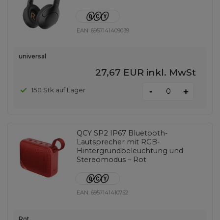
EAN:
6957141409039
universal
27,67 EUR
inkl. MwSt
-
150 Stk auf Lager
+
QCY SP2 IP67 Bluetooth-
Lautsprecher mit RGB-
Hintergrundbeleuchtung und
Stereomodus – Rot
EAN:
6957141410752
Rot