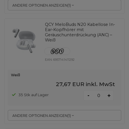
ANDERE OPTIONEN ANZEIGEN
(
1
)
QCY MeloBuds N20 Kabellose In-
Ear-Kopfhörer mit
Geräuschunterdrückung (ANC) –
Weiß
EAN:
6957141411292
Weiß
27,67 EUR
inkl. MwSt
-
35 Stk auf Lager
+
ANDERE OPTIONEN ANZEIGEN
(
1
)