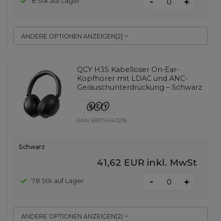
-
8 Stk auf Lager
+
ANDERE OPTIONEN ANZEIGEN
(
2
)
QCY H3S Kabelloser On-Ear-
Kopfhörer mit LDAC und ANC-
Geräuschunterdrückung – Schwarz
EAN:
6957141411216
Schwarz
41,62 EUR
inkl. MwSt
-
78 Stk auf Lager
+
ANDERE OPTIONEN ANZEIGEN
(
2
)