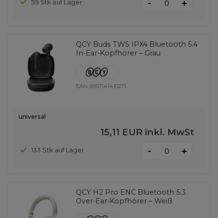
-
59 Stk auf Lager
+
QCY Buds TWS IPX4 Bluetooth 5.4
In-Ear-Kopfhörer – Grau
EAN:
6957141410271
universal
15,11 EUR
inkl. MwSt
-
133 Stk auf Lager
+
QCY H2 Pro ENC Bluetooth 5.3
Over-Ear-Kopfhörer – Weiß