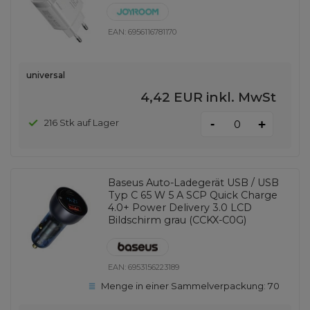
EAN:
6956116781170
universal
4,42 EUR
inkl. MwSt
-
216 Stk auf Lager
+
Baseus Auto-Ladegerät USB / USB
Typ C 65 W 5 A SCP Quick Charge
4.0+ Power Delivery 3.0 LCD
Bildschirm grau (CCKX-C0G)
EAN:
6953156223189
Menge in einer Sammelverpackung:
70