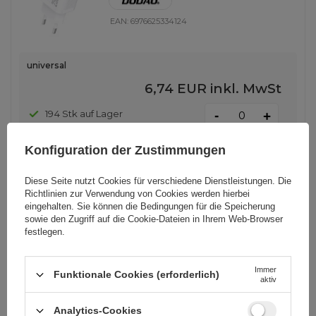
EAN:
6976625334124
universal
6,74 EUR
inkl. MwSt
-
194 Stk auf Lager
+
Konfiguration der Zustimmungen
Joyroom JR-TG7 33W USB-A +
Diese Seite nutzt Cookies für verschiedene Dienstleistungen. Die
USB-C Wandladegerät – Schwarz
Richtlinien zur Verwendung von Cookies
werden hierbei
eingehalten. Sie können die Bedingungen für die Speicherung
sowie den Zugriff auf die Cookie-Dateien in Ihrem Web-Browser
festlegen.
EAN:
6956116781149
Immer
Funktionale Cookies (erforderlich)
universal
aktiv
10,46 EUR
inkl. MwSt
Analytics-Cookies