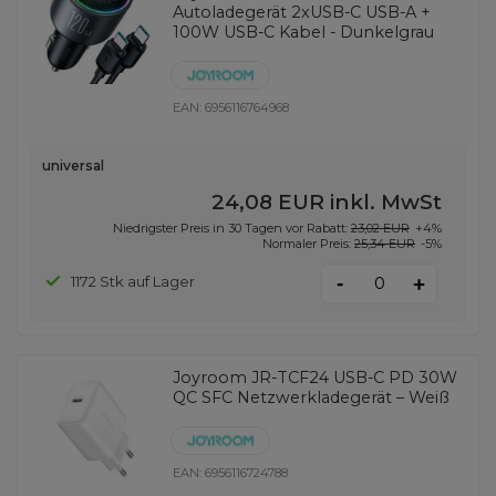
Autoladegerät 2xUSB-C USB-A +
100W USB-C Kabel - Dunkelgrau
EAN:
6956116764968
universal
24,08 EUR
inkl. MwSt
Niedrigster Preis in 30 Tagen vor Rabatt:
23,02 EUR
+4%
Normaler Preis:
25,34 EUR
-5%
-
1172 Stk auf Lager
+
Joyroom JR-TCF24 USB-C PD 30W
QC SFC Netzwerkladegerät – Weiß
EAN:
6956116724788