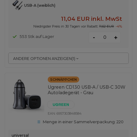
USB-A (weiblich)
11,04 EUR
inkl. MwSt
Niedrigster Preis in 30 Tagen vor Rabatt:
11,62 EUR
-4%
-
553 Stk auf Lager
+
ANDERE OPTIONEN ANZEIGEN
(
1
)
SCHNÄPPCHEN
Ugreen CD130 USB-A / USB-C 30W
Autoladegerät - Grau
EAN:
6957303848584
Menge in einer Sammelverpackung:
220
universal