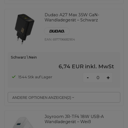
Dudao A27 Max 35W GaN-
Wandladegerät – Schwarz
EAN:
6977196682904
Schwarz \ Nein
6,74 EUR
inkl. MwSt
-
1544 Stk auf Lager
+
ANDERE OPTIONEN ANZEIGEN
(
2
)
Joyroom JR-TF4 18W USB-A
Wandladegerät – Weiß