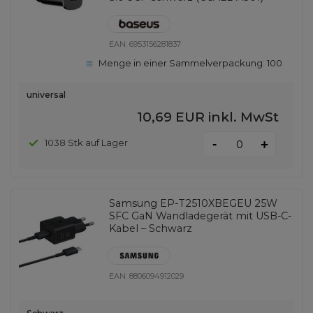
EAN:
6953156281837
Menge in einer Sammelverpackung:
100
universal
10,69 EUR
inkl. MwSt
-
1038 Stk auf Lager
+
Samsung EP-T2510XBEGEU 25W
SFC GaN Wandladegerät mit USB-C-
Kabel – Schwarz
EAN:
8806094912029