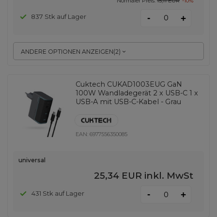
Normaler Preis:
15,11 EUR
-10%
-
837 Stk auf Lager
+
ANDERE OPTIONEN ANZEIGEN
(
2
)
Cuktech CUKAD1003EUG GaN
100W Wandladegerät 2 x USB-C 1 x
USB-A mit USB-C-Kabel - Grau
EAN:
6977556350085
universal
25,34 EUR
inkl. MwSt
-
431 Stk auf Lager
+