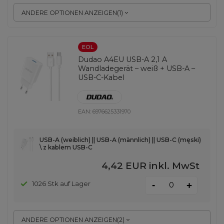
ANDERE OPTIONEN ANZEIGEN
(
1
)
EOL
Dudao A4EU USB-A 2,1 A
Wandladegerät – weiß + USB-A –
USB-C-Kabel
EAN:
6976625331970
USB-A (weiblich) || USB-A (männlich) || USB-C (męski)
\ z kablem USB-C
4,42 EUR
inkl. MwSt
-
1026 Stk auf Lager
+
ANDERE OPTIONEN ANZEIGEN
(
2
)