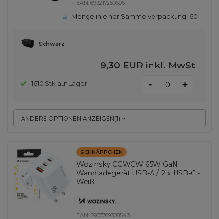
EAN:
6932172606961
Menge in einer Sammelverpackung:
60
Schwarz
9,30 EUR
inkl. MwSt
-
1610 Stk auf Lager
+
ANDERE OPTIONEN ANZEIGEN
(
1
)
SCHNÄPPCHEN
Wozinsky CGWCW 65W GaN
Wandladegerät USB-A / 2 x USB-C -
Weiß
EAN:
5907769308543