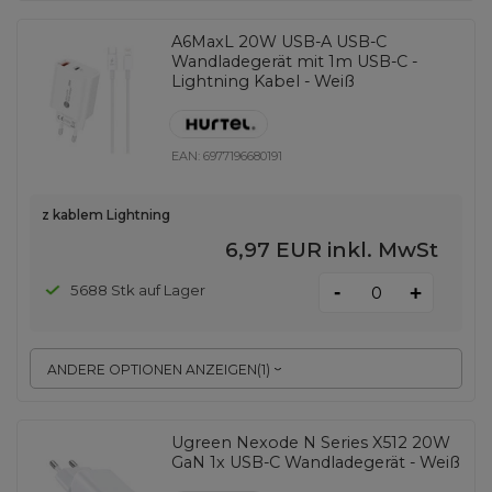
A6MaxL 20W USB-A USB-C
Wandladegerät mit 1m USB-C -
Lightning Kabel - Weiß
EAN:
6977196680191
z kablem Lightning
6,97 EUR
inkl. MwSt
-
5688 Stk auf Lager
+
ANDERE OPTIONEN ANZEIGEN
(
1
)
Ugreen Nexode N Series X512 20W
GaN 1x USB-C Wandladegerät - Weiß