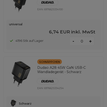
EAN:
6976625334100
universal
6,74 EUR
inkl. MwSt
-
4196 Stk auf Lager
+
SCHNÄPPCHEN
Dudao A28 45W GaN USB-C
Wandladegerät - Schwarz
EAN:
6976625334254
Schwarz