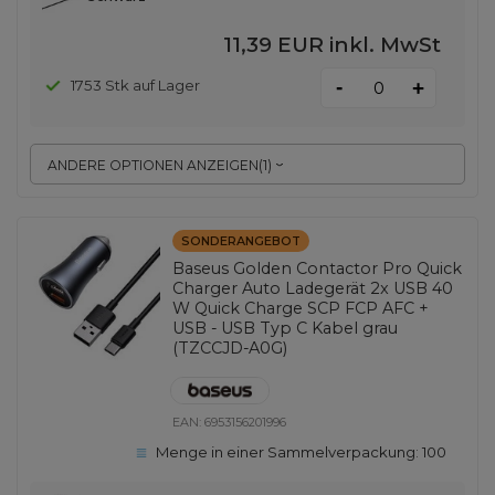
11,39 EUR
inkl. MwSt
-
1753 Stk auf Lager
+
ANDERE OPTIONEN ANZEIGEN
(
1
)
SONDERANGEBOT
Baseus Golden Contactor Pro Quick
Charger Auto Ladegerät 2x USB 40
W Quick Charge SCP FCP AFC +
USB - USB Typ C Kabel grau
(TZCCJD-A0G)
EAN:
6953156201996
Menge in einer Sammelverpackung:
100