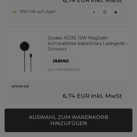
6,74 EUR
inkl. MwSt
-
1990 Stk auf Lager
+
Dudao A12XS 15W MagSafe-
kompatibles kabelloses Ladegerät –
Schwarz
EAN:
6977196682935
universal
6,74 EUR
inkl. MwSt
-
951 Stk auf Lager
+
AUSWAHL ZUM WARENKORB
HINZUFÜGEN
SONDERANGEBOT