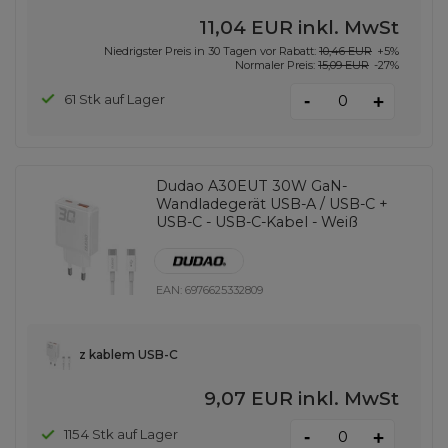
11,04 EUR
inkl. MwSt
Niedrigster Preis in 30 Tagen vor Rabatt:
10,46 EUR
+5%
Normaler Preis:
15,09 EUR
-27%
-
61 Stk auf Lager
+
Dudao A30EUT 30W GaN-
Wandladegerät USB-A / USB-C +
USB-C - USB-C-Kabel - Weiß
EAN:
6976625332809
z kablem USB-C
9,07 EUR
inkl. MwSt
-
1154 Stk auf Lager
+