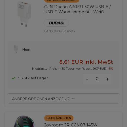
GaN Dudao A30EU 30W USB-A /
USB-C Wandladegerät - Weiß
EAN:
6976625332793
Nein
8,61 EUR
inkl. MwSt
Niedrigster Preis in 30 Tagen vor Rabatt:
9,07 EUR
-5%
-
56 Stk auf Lager
+
ANDERE OPTIONEN ANZEIGEN
(
2
)
SCHNÄPPCHEN
Joyroom JR-CCN07 145W