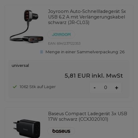
Joyroom Auto-Schnellladegerät 5x
USB 6.2 A mit Verlängerungskabel
schwarz (JR-CL03)
EAN:
6941237122353
Menge in einer Sammelverpackung:
26
universal
5,81 EUR
inkl. MwSt
-
1062 Stk auf Lager
+
Baseus Compact Ladegerät 3x USB
17W schwarz (CCXJ020101)