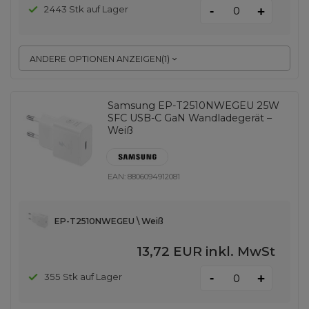
-
2443 Stk auf Lager
+
ANDERE OPTIONEN ANZEIGEN
(
1
)
Samsung EP-T2510NWEGEU 25W
SFC USB-C GaN Wandladegerät –
Weiß
EAN:
8806094912081
EP-T2510NWEGEU \ Weiß
13,72 EUR
inkl. MwSt
-
355 Stk auf Lager
+