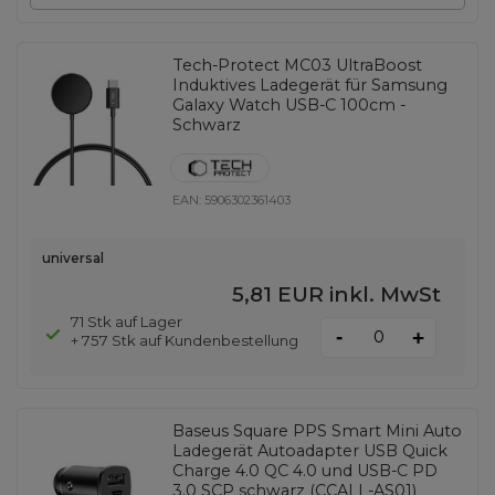
Tech-Protect MC03 UltraBoost
Induktives Ladegerät für Samsung
Galaxy Watch USB-C 100cm -
Schwarz
EAN:
5906302361403
universal
5,81 EUR
inkl. MwSt
71 Stk auf Lager
-
+
+ 757 Stk auf Kundenbestellung
Baseus Square PPS Smart Mini Auto
Ladegerät Autoadapter USB Quick
Charge 4.0 QC 4.0 und USB-C PD
3.0 SCP schwarz (CCALL-AS01)