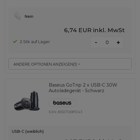
Nein
6,74 EUR
inkl. MwSt
-
2 Stk auf Lager
+
ANDERE OPTIONEN ANZEIGEN
(
1
)
Baseus GoTrip 2 x USB-C 30W
Autoladegerät - Schwarz
EAN:
6932172687243
USB-C (weiblich)