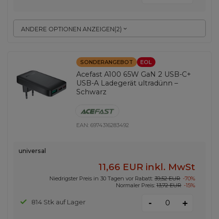
ANDERE OPTIONEN ANZEIGEN
(
2
)
SONDERANGEBOT
EOL
Acefast A100 65W GaN 2 USB-C+
USB-A Ladegerät ultradünn –
Schwarz
EAN:
6974316283492
universal
11,66 EUR
inkl. MwSt
Niedrigster Preis in 30 Tagen vor Rabatt:
39,52 EUR
-70%
Normaler Preis:
13,72 EUR
-15%
-
814 Stk auf Lager
+