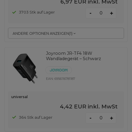
6,97 EUR
inkl. MwSt
-
3703 Stk auf Lager
+
ANDERE OPTIONEN ANZEIGEN
(
1
)
Joyroom JR-TF4 18W
Wandladegerät – Schwarz
EAN:
6956116781187
universal
4,42 EUR
inkl. MwSt
-
364 Stk auf Lager
+