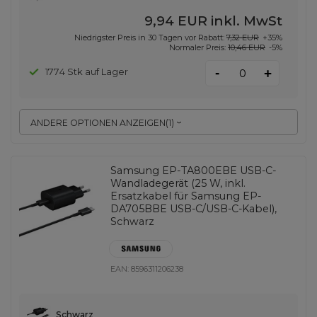
9,94 EUR
inkl. MwSt
Niedrigster Preis in 30 Tagen vor Rabatt:
7,32 EUR
+35%
Normaler Preis:
10,46 EUR
-5%
-
1774 Stk auf Lager
+
ANDERE OPTIONEN ANZEIGEN
(
1
)
Samsung EP-TA800EBE USB-C-
Wandladegerät (25 W, inkl.
Ersatzkabel für Samsung EP-
DA705BBE USB-C/USB-C-Kabel),
Schwarz
EAN:
8596311206238
Schwarz