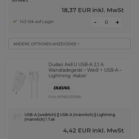
Schwarz
18,37 EUR
inkl. MwSt
-
143 Stk auf Lager
+
ANDERE OPTIONEN ANZEIGEN
(
1
)
Dudao A4EU USB-A 2,1 A
Wandladegerät – Weiß + USB-A –
Lightning -Kabel
EAN:
6976625331956
USB-A (weiblich) || USB-A (männlich) || Lightning
(männlich) \ Tak
4,42 EUR
inkl. MwSt