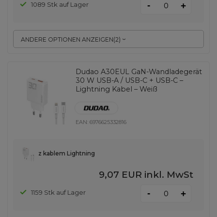
-
1089 Stk auf Lager
+
ANDERE OPTIONEN ANZEIGEN
(
2
)
Dudao A30EUL GaN-Wandladegerät
30 W USB-A / USB-C + USB-C –
Lightning Kabel – Weiß
EAN:
6976625332816
z kablem Lightning
9,07 EUR
inkl. MwSt
-
1159 Stk auf Lager
+