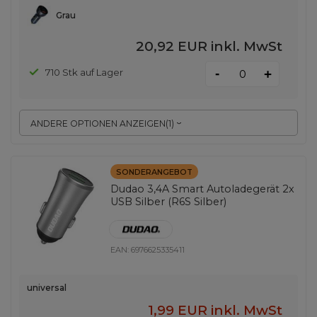
Grau
20,92 EUR
inkl. MwSt
-
710 Stk auf Lager
+
ANDERE OPTIONEN ANZEIGEN
(
1
)
SONDERANGEBOT
Dudao 3,4A Smart Autoladegerät 2x
USB Silber (R6S Silber)
EAN:
6976625335411
universal
1,99 EUR
inkl. MwSt