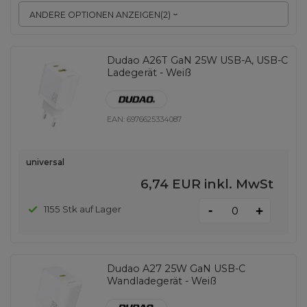
ANDERE OPTIONEN ANZEIGEN
(
2
)
Dudao A26T GaN 25W USB-A, USB-C
Ladegerät - Weiß
EAN:
6976625334087
universal
6,74 EUR
inkl. MwSt
-
1155 Stk auf Lager
+
Dudao A27 25W GaN USB-C
Wandladegerät - Weiß