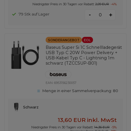
Niedrigster Preis in 30 Tagen vor Rabatt:
2,09 EUR
-4%
-
79 Stk auf Lager
+
SONDERANGEBOT
EOL
Baseus Super Si 1C Schnellladegerät
USB Typ C 20W Power Delivery +
USB-Kabel Typ C - Lightning 1m
schwarz (TZCCSUP-B01)
EAN:
6953156230057
Menge in einer Sammelverpackung:
80
Schwarz
13,60 EUR
inkl. MwSt
Niedrigster Preis in 30 Tagen vor Rabatt:
14,36 EUR
-5%