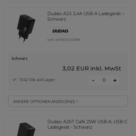
Dudao A23 2,4A USB-A Ladegerät –
Schwarz
EAN:
6976625333998
Schwarz
3,02 EUR
inkl. MwSt
-
1342 Stk auf Lager
+
ANDERE OPTIONEN ANZEIGEN
(
1
)
Dudao A26T GaN 25W USB-A, USB-C
Ladegerät - Schwarz