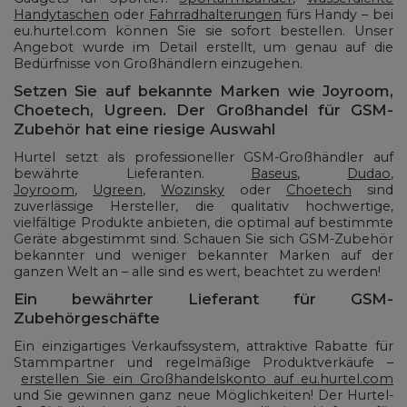
Handytaschen
oder
Fahrradhalterungen
fürs Handy – bei
eu.hurtel.com können Sie sie sofort bestellen. Unser
Angebot wurde im Detail erstellt, um genau auf die
Bedürfnisse von Großhändlern einzugehen.
Setzen Sie auf bekannte Marken wie Joyroom,
Choetech, Ugreen. Der Großhandel für GSM-
Zubehör hat eine riesige Auswahl
Hurtel setzt als professioneller GSM-Großhändler auf
bewährte Lieferanten.
Baseus
,
Dudao
,
Joyroom
,
Ugreen
,
Wozinsky
oder
Choetech
sind
zuverlässige Hersteller, die qualitativ hochwertige,
vielfältige Produkte anbieten, die optimal auf bestimmte
Geräte abgestimmt sind. Schauen Sie sich GSM-Zubehör
bekannter und weniger bekannter Marken auf der
ganzen Welt an – alle sind es wert, beachtet zu werden!
Ein bewährter Lieferant für GSM-
Zubehörgeschäfte
Ein einzigartiges Verkaufssystem, attraktive Rabatte für
Stammpartner und regelmäßige Produktverkäufe –
erstellen Sie ein Großhandelskonto auf eu.hurtel.com
und Sie gewinnen ganz neue Möglichkeiten! Der Hurtel-