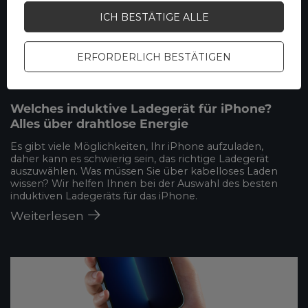
ICH BESTÄTIGE ALLE
ERFORDERLICH BESTÄTIGEN
Welches induktive Ladegerät für iPhone?
Alles über drahtlose Energie
Es gibt viele Möglichkeiten, Ihr iPhone aufzuladen,
daher kann es schwierig sein, das richtige Ladegerät
auszuwählen. Was müssen Sie über kabelloses Laden
wissen? Wir helfen Ihnen bei der Auswahl des besten
induktiven Ladegeräts für das iPhone.
Weiterlesen