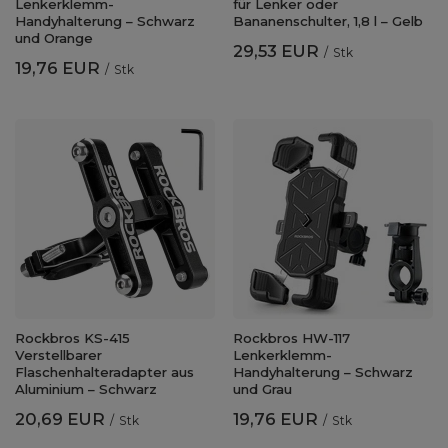
Lenkerklemm-
für Lenker oder
Handyhalterung – Schwarz
Bananenschulter, 1,8 l – Gelb
und Orange
29,53 EUR
/
Stk
19,76 EUR
/
Stk
Rockbros KS-415
Rockbros HW-117
Verstellbarer
Lenkerklemm-
Flaschenhalteradapter aus
Handyhalterung – Schwarz
Aluminium – Schwarz
und Grau
20,69 EUR
19,76 EUR
/
Stk
/
Stk