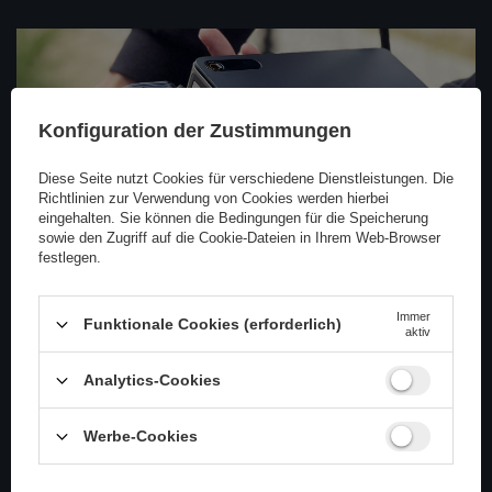
Konfiguration der Zustimmungen
Diese Seite nutzt Cookies für verschiedene Dienstleistungen. Die
Richtlinien zur Verwendung von Cookies
werden hierbei
eingehalten. Sie können die Bedingungen für die Speicherung
So verwenden Sie Jumpstarter: Eine
sowie den Zugriff auf die Cookie-Dateien in Ihrem Web-Browser
praktische Anleitung
festlegen.
Starthilfegeräte, tragbare Geräte zum Starten von
Fahrzeugen, sind in Notsituationen sehr nützlich. Sie
Immer
Funktionale Cookies (erforderlich)
ermöglichen ein schnelles Starten eines Autos mit
aktiv
entladener Batterie. Hier finden Sie eine Kurzanleitung
zur Verwendung
Analytics-Cookies
Weiterlesen
Werbe-Cookies