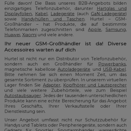
Fülle davon! Die Basis unseres B2B-Angebots bilden
einzigartiges Telefonzubehör, darunter
Hartglas und
Displayfolien
,
Kabel
,
Ladegeräte
(auch
GaN-Ladegeräte
)
sowie
Handyhüllen und Taschen
. Hurtel – GSM-
Großhändler – hat Produkte, die auf bestimmte
Telefonmarken zugeschnitten sind:
Apple
,
Samsung
,
Huawei
,
Xiaomi
und viele andere.
Ihr neuer GSM-Großhändler ist da! Diverse
Accessoires warten auf dich
Hurtel ist nicht nur ein Distributor von Telefonzubehör,
sondern auch ein Großhändler für
Powerbank
s
,
magnetische kabellose
Autoladegeräte
und
USB-Kabel
.
Bitte nehmen Sie sich einen Moment Zeit, um das
gesamte Sortiment zu überprüfen. In unserem virtuellen
Lager finden Sie
Adapter
,
Kopfhörer und Lautsprecher
und viele weitere Zubehörteile, wie zum Beispiel
Autostaubsauger
. Jedes der tausenden unterschiedlichen
Produkte kann eine echte Bereicherung für das Angebot
Ihres Geschäfts, Ihrer Verkaufsstelle oder Ihrer
Dienstleistung sein.
Unser Angebot umfasst nicht nur Schutzzubehör für
Handys und Tablets oder Peripheriegeräte, sondern auch
Gadgets für Sportler.
Sportarmbänder
,
wasserdichte