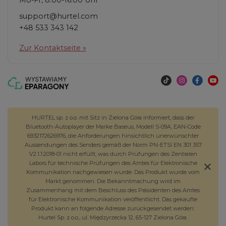
Mo-Fr, 8:00-16:00 Uhr
support@hurtel.com
+48 533 343 142
Zur Kontaktseite »
HURTEL sp. z o.o. mit Sitz in Zielona Góra informiert, dass der
Bluetooth-Autoplayer der Marke Baseus, Modell S-09A, EAN-Code
6932172626976, die Anforderungen hinsichtlich unerwünschter
Aussendungen des Senders gemäß der Norm PN-ETSI EN 301 357
V2.1.1:2018-01 nicht erfüllt, was durch Prüfungen des Zentralen
Labors für technische Prüfungen des Amtes für Elektronische
Kommunikation nachgewiesen wurde. Das Produkt wurde vom
Markt genommen. Die Bekanntmachung wird im
Zusammenhang mit dem Beschluss des Präsidenten des Amtes
für Elektronische Kommunikation veröffentlicht. Das gekaufte
Produkt kann an folgende Adresse zurückgesendet werden:
Hurtel Sp. z o.o., ul. Międzyrzecka 12, 65-127 Zielona Góra.