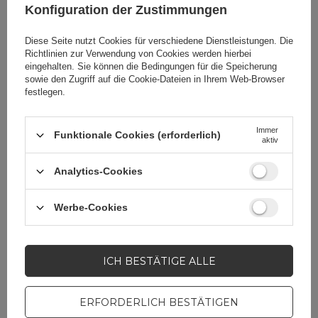
der Hand, an der die Uhr getragen wird, können viele
Konfiguration der Zustimmungen
Aktionen schnell und bequem ausgeführt werden, wie
zum Beispiel das Stoppen des Timers, das Abspielen von
Diese Seite nutzt Cookies für verschiedene Dienstleistungen. Die
Musik oder sogar das Aufnehmen von Fotos.
Richtlinien zur Verwendung von Cookies
werden hierbei
eingehalten. Sie können die Bedingungen für die Speicherung
Die Apple Watch Ultra 2 verfügt über ein extrem helles
sowie den Zugriff auf die Cookie-Dateien in Ihrem Web-Browser
Display und erreicht eine maximale Helligkeit von 3.000
festlegen.
Nits. Das neue Gesicht namens Modular Ultra nutzt das
volle Potenzial des Displays durch die Darstellung von
Informationen in Echtzeit. Dies ist eine perfekte Lösung
Immer
für Liebhaber von Sport, Outdoor-Ausflügen oder
Funktionale Cookies (erforderlich)
aktiv
Wasseraktivitäten. Sie können die Apple Watch Ultra 2
zum Kitesurfen, Wakeboarden oder sogar zum
Freizeittauchen in einer Tiefe von bis zu 40 Metern
Analytics-Cookies
mitnehmen. Die Uhr führt außerdem eine neue Funktion
ein – die Möglichkeit, Anfragen an Siri auf dem Gerät zu
Werbe-Cookies
verarbeiten. Dadurch können Sie auch ohne
Internetverbindung schnell Antworten auf Fragen
erhalten und verschiedene Funktionen der Uhr steuern.
Die neue Apple Watch Ultra 2 wird ab Freitag, 22.
ICH BESTÄTIGE ALLE
September, im Handel erhältlich sein.
ERFORDERLICH BESTÄTIGEN