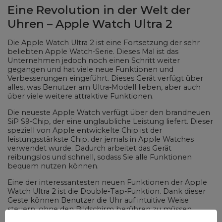
Eine Revolution in der Welt der
Uhren – Apple Watch Ultra 2
Die Apple Watch Ultra 2 ist eine Fortsetzung der sehr
beliebten Apple Watch-Serie. Dieses Mal ist das
Unternehmen jedoch noch einen Schritt weiter
gegangen und hat viele neue Funktionen und
Verbesserungen eingeführt. Dieses Gerät verfügt über
alles, was Benutzer am Ultra-Modell lieben, aber auch
über viele weitere attraktive Funktionen.
Die neueste Apple Watch verfügt über den brandneuen
SiP S9-Chip, der eine unglaubliche Leistung liefert. Dieser
speziell von Apple entwickelte Chip ist der
leistungsstärkste Chip, der jemals in Apple Watches
verwendet wurde. Dadurch arbeitet das Gerät
reibungslos und schnell, sodass Sie alle Funktionen
bequem nutzen können.
Eine der interessantesten neuen Funktionen der Apple
Watch Ultra 2 ist die Double-Tap-Funktion. Dank dieser
Geste können Benutzer die Uhr auf intuitive Weise
steuern, ohne den Bildschirm berühren zu müssen.
Durch Doppeltippen des Zeigefingers auf den Daumen