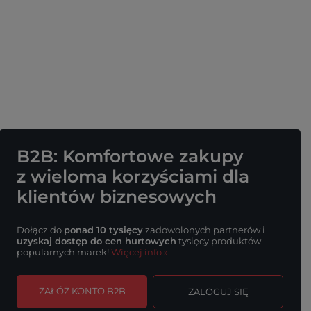
B2B
: Komfortowe zakupy
z wieloma korzyściami
dla
klientów biznesowych
Dołącz do
ponad 10 tysięcy
zadowolonych partnerów i
uzyskaj dostęp do cen hurtowych
tysięcy produktów
popularnych marek!
Więcej info »
ZAŁÓŻ KONTO B2B
ZALOGUJ SIĘ