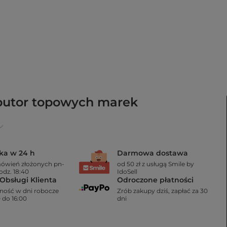
butor
topowych marek
ka w 24 h
Darmowa dostawa
mówień złożonych pn-
od 50 zł z usługą Smile by
odz. 18:40
IdoSell
Obsługi Klienta
Odroczone płatności
ność w dni robocze
Zrób zakupy dziś, zapłać za 30
 do 16:00
dni