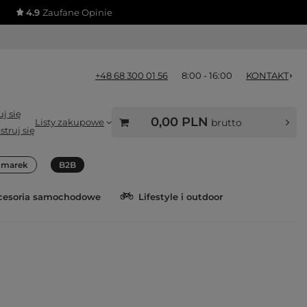
4.9
Zaufane Opinie
+48 68 300 01 56
8:00 - 16:00
KONTAKT
j się
0,00 PLN
Listy zakupowe
brutto
struj się
a marek
B2B
cesoria samochodowe
Lifestyle i outdoor