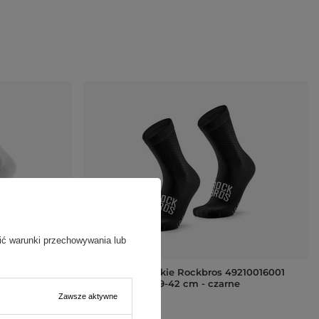
ić warunki przechowywania lub
9210016001
Skarpetki kolarskie Rockbros 49210016001
ROAD TO SKY 39-42 cm - czarne
Zawsze aktywne
54,99 PLN
/
szt.