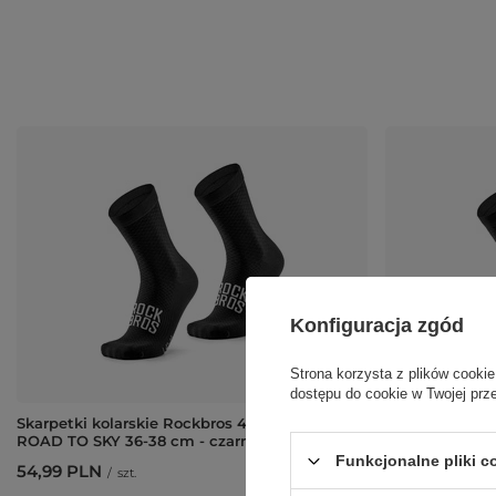
Konfiguracja zgód
Strona korzysta z plików cookie
dostępu do cookie w Twojej prz
Skarpetki kolarskie Rockbros 49210016001
Skarpetki Roc
ROAD TO SKY 36-38 cm - czarne
SKY roz. 43-46
Funkcjonalne pliki 
54,99 PLN
54,99 PLN
/
szt.
/
sz