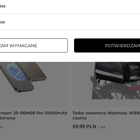
kie
Bestsellery
kie
ZAM WYMAGANE
POTWIERDZAM
yroom JR-PBM08 Pro 10000mAh
Torba rowerowa Wozinsky WBB3
tytanowy
czarna
59,99 PLN
zt.
/
szt.