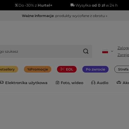
Do -30% z
Hurtel+
Wysyłka
od 0 zł
w 24 h
Ważne informacje
: produkty wycofane z obrotu »
Zalogu
Zareje
stsellery
Promocje
EOL
Po zwrocie
Stref
Elektronika użytkowa
Foto, wideo
Audio
Ak