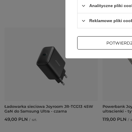
Analityczne pliki coo
Reklamowe pliki coo
POTWIERD
Ładowarka sieciowa Joyroom JR-TCG13 45W
Powerbank Jo
GaN do Samsung Ultra - czarna
ultracienki - 
49,00 PLN
119,00 PLN
/
szt.
/
s