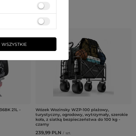
 WSZYSTKIE
6BK 21L -
Wózek Wozinsky WZP-100 plażowy,
turystyczny, ogrodowy, wytrzymały, szerokie
koła, z siatką bezpieczeństwa do 100 kg -
czarny
239,99 PLN
/
szt.