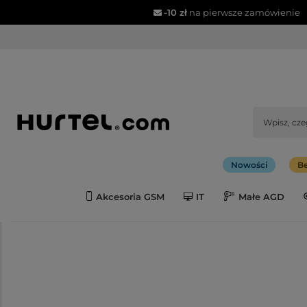
-10 zł
na pierwsze zamówienie
Nowości
Be
Akcesoria GSM
IT
Małe AGD