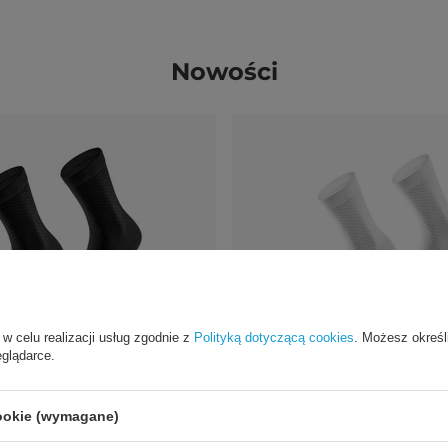
Nowości
 w celu realizacji usług zgodnie z
Polityką dotyczącą cookies
. Możesz określ
eglądarce.
kbros 49210016001 ROAD TO
Skarpetki kolarskie Rockbros 4
 czarne
ROAD TO SKY 43-46 cm - białe
cookie (wymagane)
54,99 PLN
t.
/
szt.