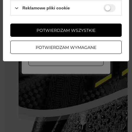
Wystarczy
założyć konto
i zrobić
Reklamowe pliki cookie
zakupy za
min. 50 zł
, aby
odblokować zniżki na kolejne
zamówienia
POTWIERDZAM WSZYSTKIE
ZAŁÓŻ KONTO
POTWIERDZAM WYMAGANE
WIĘCEJ INFO