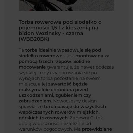
Torba rowerowa pod siodełko o
pojemności 1,5 l z kieszenią na
bidon Wozinsky - czarna
(WBB20BK)
Ta
torba idealnie wpasowuje się pod
siodełko rowerowe
- jest
montowana za
pomocą trzech rzepów
.
Solidne
mocowanie
gwarantuje, że nawet podczas
szybkiej jazdy czy poruszania się po
wybojach torba pozostanie na swoim
miejscu, a jej
zawartość będzie
maksymalnie chroniona przed
uszkodzeniami, zgubieniem czy
zabrudzeniem
. Nowoczesny design
sprawia, że
torba pasuje do wszystkich
współczesnych rowerów miejskich,
górskich i szosowych
. Zapewni Ci też
dobrą widoczność niezależnie od
warunków pogodowych. Ma
przewidziane