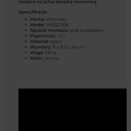
miejsce na tylną lampkę rowerową
.
Specyfikacja
:
Marka
: Wozinsky
Model
: WBB20BK
Sposób montażu
: pod siodełkiem
Pojemność
: 1,5 l
Materiał
: nylon
Wymiary
: 8 x 8,5 x 24 cm
Waga
: 196 g
Kolor
: czarna