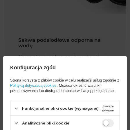
Sakwa podsiodłowa odporna na
wodę
Nie martw się, gdy w czasie wycieczki
rowerowej złapie Cię deszcz.
Torba
podsiodłowa Wozinsky WBB20BK
Konfiguracja zgód
powstała ze sztywnego materiału
odpornego na wilgoć
- nylonu. Skutecznie
Strona korzysta z plików cookie w celu realizacji usług zgodnie z
ochroni Twoje rzeczy przed zamoczeniem
Polityką dotyczącą cookies
. Możesz określić warunki
i zabrudzeniem
, zachowując je w
przechowywania lub dostępu do cookie w Twojej przeglądarce.
nienaruszonej kondycji. W torbę został
także
wszyty laminowany, wodoszczelny
zamek błyskawiczny
.
Zawsze
Funkcjonalne pliki cookie (wymagane)
aktywne
Analityczne pliki cookie