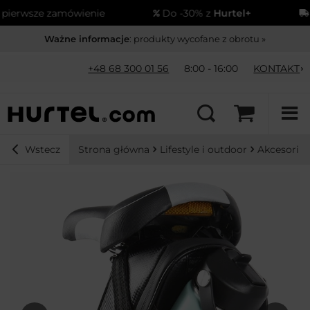
zamówienie
Do -30% z
Hurtel+
Wysyłka
od
Ważne informacje
: produkty wycofane z obrotu »
+48 68 300 01 56
8:00 - 16:00
KONTAKT
Strona główna
Lifestyle i outdoor
Akcesoria 
Wstecz