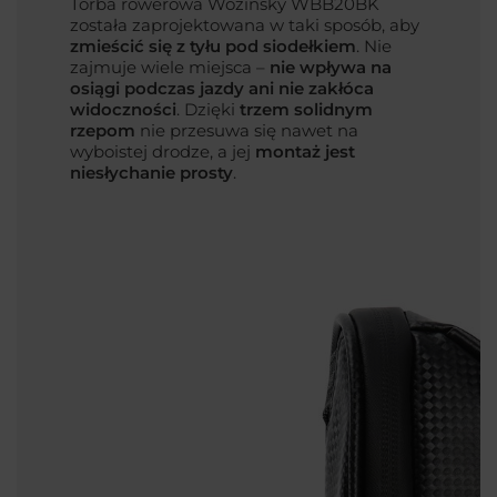
Torba rowerowa Wozinsky WBB20BK
została zaprojektowana w taki sposób, aby
zmieścić się z tyłu pod siodełkiem
. Nie
zajmuje wiele miejsca –
nie wpływa na
osiągi podczas jazdy ani nie zakłóca
widoczności
. Dzięki
trzem solidnym
rzepom
nie przesuwa się nawet na
wyboistej drodze, a jej
montaż jest
niesłychanie prosty
.