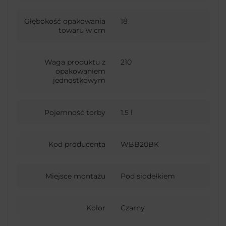
Głębokość opakowania
18
towaru w cm
Waga produktu z
210
opakowaniem
jednostkowym
Pojemność torby
1.5 l
Kod producenta
WBB20BK
Miejsce montażu
Pod siodełkiem
Kolor
Czarny