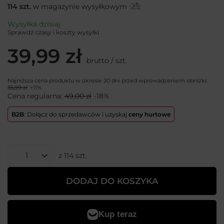
114
szt.
w magazynie wysyłkowym
Wysyłka
dzisiaj
Sprawdź czasy i koszty wysyłki
39,99 zł
brutto
/
szt.
Najniższa cena produktu w okresie 30 dni przed wprowadzeniem obniżki:
35,99 zł
+11%
Cena regularna:
49,00 zł
-18%
B2B
: Dołącz do sprzedawców i uzyskaj
ceny hurtowe
z
114
szt.
DODAJ DO KOSZYKA