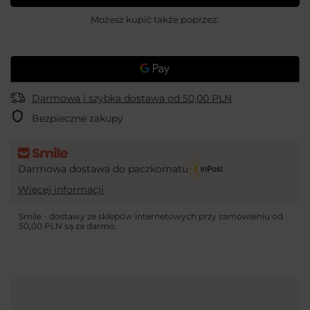
Możesz kupić także poprzez:
Darmowa i szybka dostawa
od
50,00 PLN
Bezpieczne zakupy
Darmowa dostawa do paczkomatu
Więcej informacji
Smile - dostawy ze sklepów internetowych przy zamówieniu od
50,00 PLN
są za darmo.