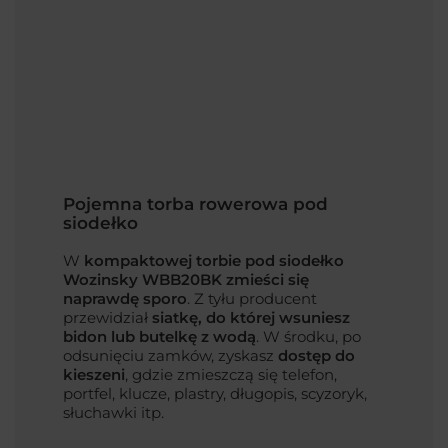
Pojemna torba rowerowa pod
siodełko
W
kompaktowej torbie pod siodełko
Wozinsky WBB20BK zmieści się
naprawdę sporo
. Z tyłu producent
przewidział
siatkę, do której wsuniesz
bidon lub butelkę z wodą
. W środku, po
odsunięciu zamków, zyskasz
dostęp do
kieszeni
, gdzie zmieszczą się telefon,
portfel, klucze, plastry, długopis, scyzoryk,
słuchawki itp.