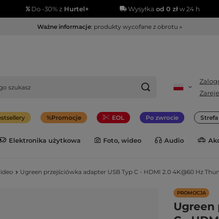
Do -30% z
Hurtel+
Wysyłka
od 0 zł
w 24 h
Ważne informacje
: produkty wycofane z obrotu »
Zalogu
Zareje
stsellery
Promocje
EOL
Po zwrocie
Stref
Elektronika użytkowa
Foto, wideo
Audio
Ak
ideo
Ugreen przejściówka adapter USB Typ C - HDMI 2.0 4K@60 Hz Thun
PROMOCJA
Ugreen 