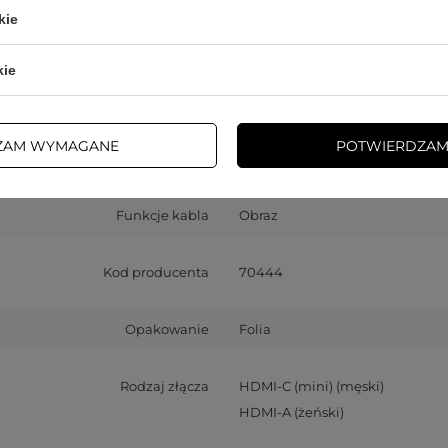
kie
rokość opakowania towaru w cm
12
kie
okość opakowania towaru w cm
3
Więcej
ZAM WYMAGANE
POTWIERDZAM
Ilość w opakowaniu zbiorczym
147
Funkcje kabla
Obraz
Kod producenta
70444
Opakowanie
Folia
Rodzaj złącza
HDMI-C (mini) (męski)
HDMI-A (żeński)