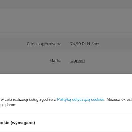
Cena sugerowana
74,90 PLN
/
szt.
Marka
Ugreen
y za ten produkt na terenie UE
Ugreen Group GmbH
Więcej
Symbol
6957303874446
 w celu realizacji usług zgodnie z
Polityką dotyczącą cookies
. Możesz określ
eglądarce.
Gwarancja
Akcesoria GSM
cookie (wymagane)
okość opakowania towaru w cm
18