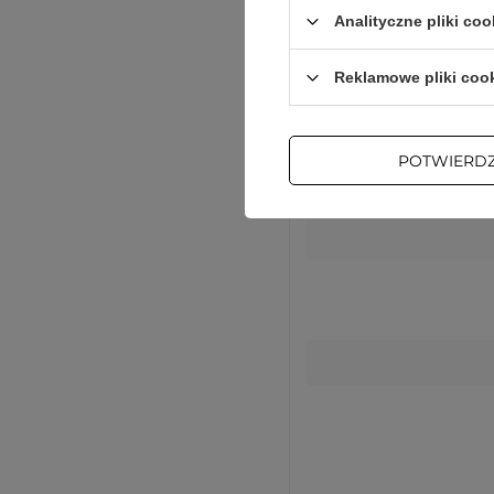
Analityczne pliki coo
Sze
Reklamowe pliki coo
Głęb
POTWIERD