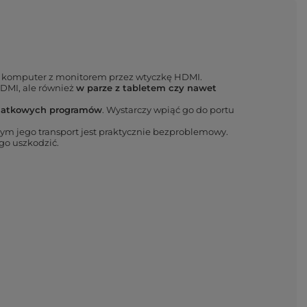
yć komputer z monitorem przez wtyczkę HDMI.
MI, ale również
w parze z tabletem czy nawet
odatkowych programów
. Wystarczy wpiąć go do portu
zym jego transport jest praktycznie bezproblemowy.
 go uszkodzić.