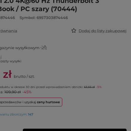
I 2.0 4K@60 Hz Thunderbolt 3
ook / PC szary (70444)
3874446
Symbol: 6957303874446
orównania
Dodaj do listy zakupowej
azynie wysyłkowym
aj
koszty wysyłki
 zł
brutto
/
szt.
roduktu w okresie 30 dni przed wprowadzeniem obniżki:
63,66 zł
-5%
na:
109,90 zł
-45%
o sprzedawców i uzyskaj
ceny hurtowe
owaniu zbiorczym:
147