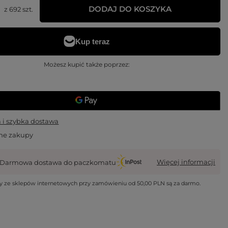
DODAJ DO KOSZYKA
z
692
szt.
Możesz kupić także poprzez:
i szybka dostawa
ne zakupy
Więcej informacji
Darmowa dostawa do paczkomatu
wy ze sklepów internetowych przy zamówieniu od
50,00 PLN
są za darmo.