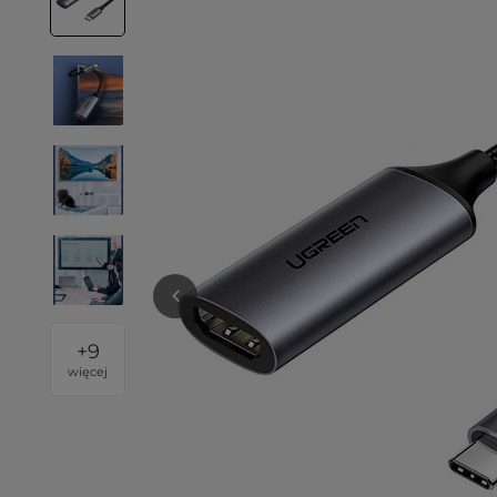
+
9
więcej