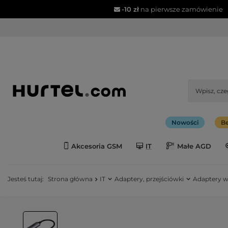
-10 zł
na pierwsze zamówienie
Nowości
Be
Akcesoria GSM
IT
Małe AGD
Jesteś tutaj:
Strona główna
IT
Adaptery, przejściówki
Adaptery w