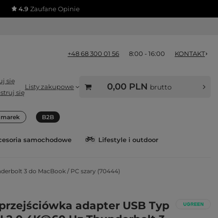
4.9
Zaufane Opinie
+48 68 300 01 56
8:00 - 16:00
KONTAKT
j się
0,00 PLN
Listy zakupowe
brutto
struj się
a marek
B2B
cesoria samochodowe
Lifestyle i outdoor
derbolt 3 do MacBook / PC szary (70444)
przejściówka adapter USB Typ