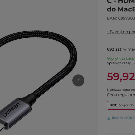
C - HDM
do MacB
EAN: 695730
+ Dodaj do p
692
szt.
w mag
Wysyłka
dzisi
Sprawdź czasy i 
59,92
Najniższa cena p
Cena regular
B2B
: Dołącz d
Ilość w opak