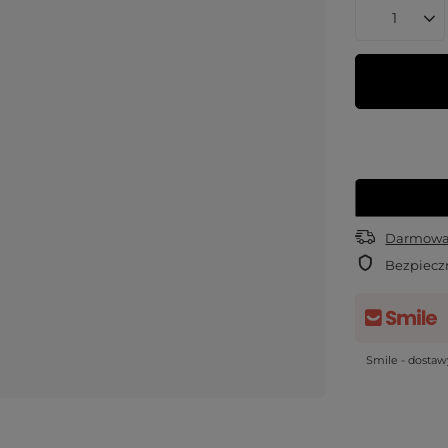
Darmowa 
Bezpiecz
Smile - dosta