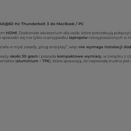
 4K@60 Hz Thunderbolt 3 do MacBook / PC
zem
HDMI
. Doskonałe akcesorium dla osób, które potrzebują połącz
e sprawdzi się nie tylko w przypadku
laptopów
niewyposażonych w HD
ziała w myśl zasady „plug and play”, więc
nie wymaga instalacji d
 waży
około 30 gram
i posiada
kompaktowe wymiary
, w związku z c
eriałów (
aluminium
+
TPE
), które sprawiają, że naprawdę trudno jest