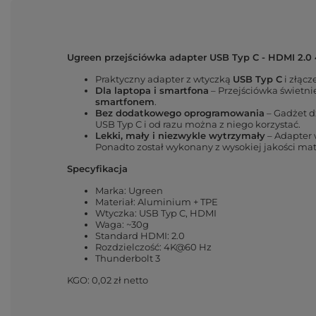
Ugreen przejściówka adapter USB Typ C - HDMI 2.0
Praktyczny adapter z wtyczką
USB Typ C
i złąc
Dla laptopa i smartfona
– Przejściówka świetni
smartfonem
.
Bez dodatkowego oprogramowania
– Gadżet d
USB Typ C i od razu można z niego korzystać.
Lekki, mały i niezwykle wytrzymały
– Adapter
Ponadto został wykonany z wysokiej jakości mat
Specyfikacja
Marka: Ugreen
Materiał: Aluminium + TPE
Wtyczka: USB Typ C, HDMI
Waga: ~30g
Standard HDMI: 2.0
Rozdzielczość: 4K@60 Hz
Thunderbolt 3
KGO: 0,02 zł netto