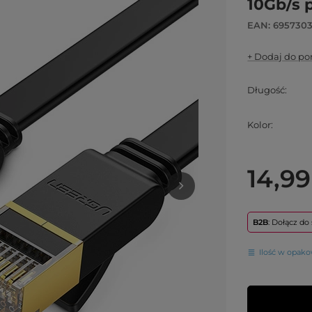
10Gb/s 
EAN: 695730
+ Dodaj do p
Długość
Kolor
14,99
B2B
: Dołącz d
Ilość w opak