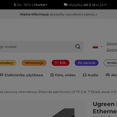
Do -30% z
Hurtel+
Wysyłka
od 0 zł
w 24 h
Ważne informacje
: produkty wycofane z obrotu »
Zalogu
Zareje
stsellery
Promocje
EOL
Po zwrocie
Stref
Elektronika użytkowa
Foto, wideo
Audio
Ak
el sieciowy internetowy Ethernet patchcord U/FTP Cat. 7 10Gb/s płaski 0.
Ugreen 
Etherne