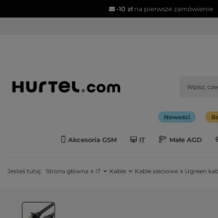
-10 zł
na pierwsze zamówienie
Nowości
Be
Akcesoria GSM
IT
Małe AGD
Jesteś tutaj:
Strona główna
IT
Kable
Kable sieciowe
Ugreen kab