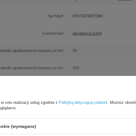
Symbol
6957303837380
Gwarancja
Akcesoria GSM
okość opakowania towaru w cm
19
rokość opakowania towaru w cm
13,5
okość opakowania towaru w cm
1
Kod producenta
30738-ugreen
 w celu realizacji usług zgodnie z
Polityką dotyczącą cookies
. Możesz określ
eglądarce.
Ilość w opakowaniu zbiorczym
300
cookie (wymagane)