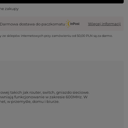
ne zakupy
Więcej informacji
Darmowa dostawa do paczkomatu
wy ze sklepów internetowych przy zamówieniu od
50,00 PLN
są za darmo.
wej takich jak router, switch, gniazdo sieciowe.
pewniają funkcjonowanie w zakresie 600MHz. W
et, w przemyśle, domu i biurze.