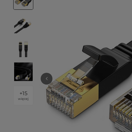
+
15
więcej