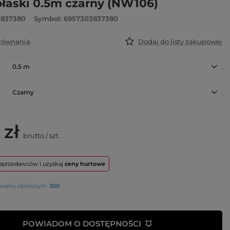
płaski 0.5m czarny (NW106)
3837380
Symbol: 6957303837380
orównania
Dodaj do listy zakupowej
0.5 m
Czarny
 zł
brutto
/
szt.
o sprzedawców i uzyskaj
ceny hurtowe
owaniu zbiorczym:
300
POWIADOM O DOSTĘPNOŚCI