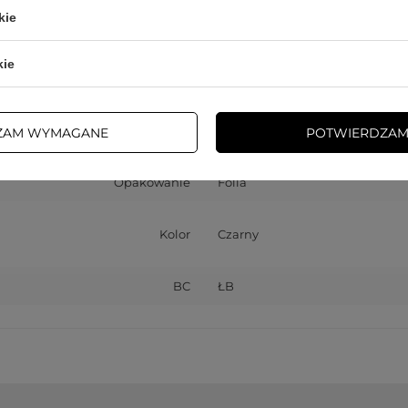
Długość
0.5 m
kie
Funkcje kabla
Internet
kie
Przesyłanie danych
Rodzaj złącza
RJ45 (męski)
ZAM WYMAGANE
POTWIERDZAM
Opakowanie
Folia
Kolor
Czarny
BC
ŁB