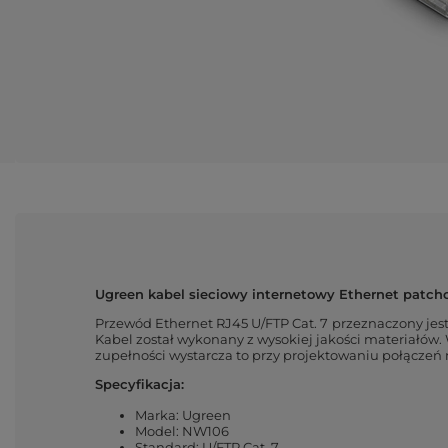
Ugreen kabel sieciowy internetowy Ethernet patchc
Przewód Ethernet RJ45 U/FTP Cat. 7
przeznaczony jest
Kabel został wykonany z wysokiej jakości materiałó
zupełności wystarcza to przy projektowaniu połączeń
Specyfikacja:
Marka: Ugreen
Model: NW106
Standard: U/FTP Cat. 7