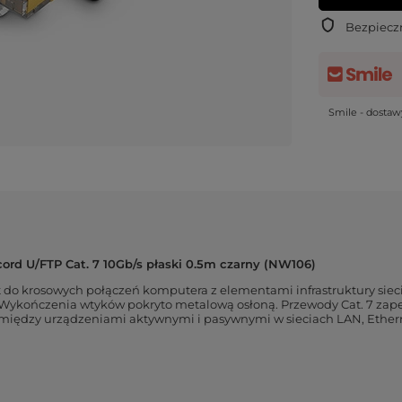
Bezpiecz
Smile - dosta
ord U/FTP Cat. 7 10Gb/s płaski 0.5m czarny (NW106)
 do krosowych połączeń komputera z elementami infrastruktury siecio
w. Wykończenia wtyków pokryto metalową osłoną. Przewody Cat. 7 za
 między urządzeniami aktywnymi i pasywnymi w sieciach LAN, Ethern