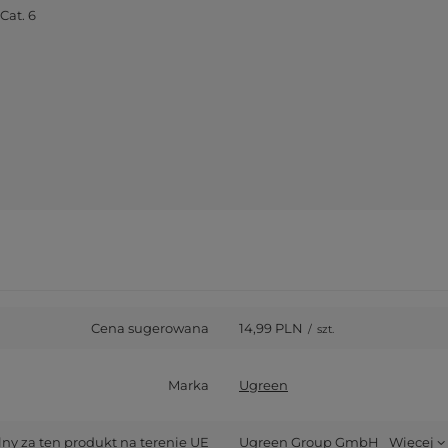
Cat. 6
Cena sugerowana
14,99 PLN
/
szt.
Marka
Ugreen
y za ten produkt na terenie UE
Ugreen Group GmbH
Więcej