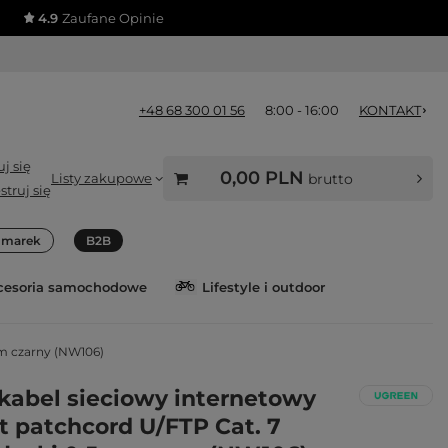
4.9
Zaufane Opinie
+48 68 300 01 56
8:00 - 16:00
KONTAKT
j się
0,00 PLN
Listy zakupowe
brutto
struj się
a marek
B2B
cesoria samochodowe
Lifestyle i outdoor
5m czarny (NW106)
kabel sieciowy internetowy
t patchcord U/FTP Cat. 7