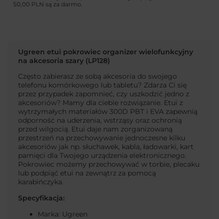
50,00 PLN
są za darmo.
Ugreen etui pokrowiec organizer wielofunkcyjny
na akcesoria szary (LP128)
Często zabierasz ze sobą akcesoria do swojego
telefonu komórkowego lub tabletu? Zdarza Ci się
przez przypadek zapomnieć, czy uszkodzić jedno z
akcesoriów? Mamy dla ciebie rozwiązanie. Etui z
wytrzymałych materiałów 300D PBT i EVA zapewnią
odporność na uderzenia, wstrząsy oraz ochronią
przed wilgocią. Etui daje nam zorganizowaną
przestrzeń na przechowywanie jednoczesne kilku
akcesoriów jak np. słuchawek, kabla, ładowarki, kart
pamięci dla Twojego urządzenia elektronicznego.
Pokrowiec możemy przechowywać w torbie, plecaku
lub podpiąć etui na zewnątrz za pomocą
karabińczyka.
Specyfikacja:
Marka: Ugreen