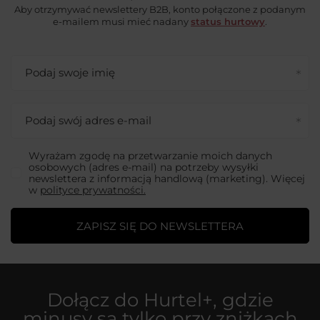
Aby otrzymywać newslettery B2B, konto połączone z podanym
e-mailem musi mieć nadany
status hurtowy
.
Podaj swoje imię
Podaj swój adres e-mail
Wyrażam zgodę na przetwarzanie moich danych
osobowych (adres e-mail) na potrzeby wysyłki
newslettera z informacją handlową (marketing). Więcej
w
polityce prywatności.
ZAPISZ SIĘ DO NEWSLETTERA
Dołącz do
Hurtel+
, gdzie
minusy są tylko przy zniżkach