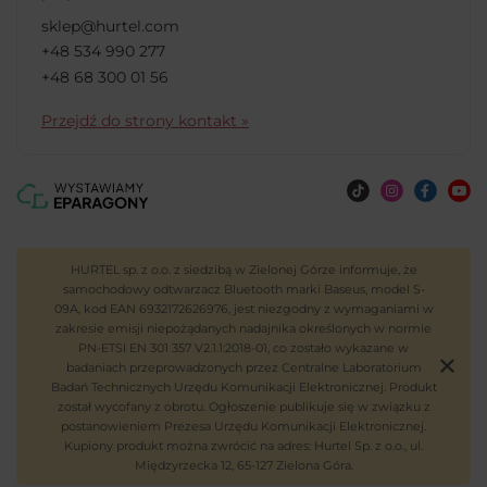
sklep@hurtel.com
+48 534 990 277
+48 68 300 01 56
Przejdź do strony kontakt »
HURTEL sp. z o.o. z siedzibą w Zielonej Górze informuje, że
samochodowy odtwarzacz Bluetooth marki Baseus, model S-
09A, kod EAN 6932172626976, jest niezgodny z wymaganiami w
zakresie emisji niepożądanych nadajnika określonych w normie
PN-ETSI EN 301 357 V2.1.1:2018-01, co zostało wykazane w
badaniach przeprowadzonych przez Centralne Laboratorium
Badań Technicznych Urzędu Komunikacji Elektronicznej. Produkt
został wycofany z obrotu. Ogłoszenie publikuje się w związku z
postanowieniem Prezesa Urzędu Komunikacji Elektronicznej.
Kupiony produkt można zwrócić na adres: Hurtel Sp. z o.o., ul.
Międzyrzecka 12, 65-127 Zielona Góra.