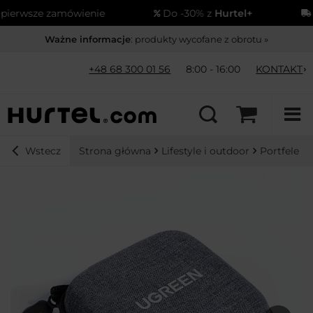
erwsze zamówienie
Do -30% z
Hurtel+
Wy
Ważne informacje
: produkty wycofane z obrotu »
+48 68 300 01 56
8:00 - 16:00
KONTAKT
Strona główna
Lifestyle i outdoor
Portfele i 
Wstecz