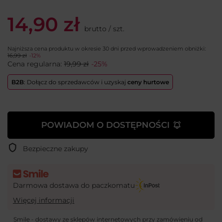
14,90 zł
brutto
/
szt.
Najniższa cena produktu w okresie 30 dni przed wprowadzeniem obniżki:
16,99 zł
-12%
Cena regularna:
19,99 zł
-25%
B2B
: Dołącz do sprzedawców i uzyskaj
ceny hurtowe
POWIADOM O DOSTĘPNOŚCI
Bezpieczne zakupy
Darmowa dostawa do paczkomatu
Więcej informacji
Smile - dostawy ze sklepów internetowych przy zamówieniu od