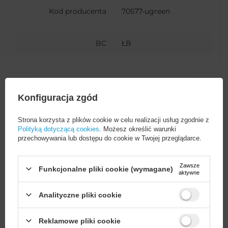
Kod producenta
70577-ugreen
BC
ŁB
Konfiguracja zgód
Potrzebujesz pomocy? Masz
pytania?
Strona korzysta z plików cookie w celu realizacji usług zgodnie z
Polityką dotyczącą cookies
. Możesz określić warunki
Zadaj pytanie a my
przechowywania lub dostępu do cookie w Twojej przeglądarce.
odpowiemy niezwłocznie,
ZADAJ PYTANIE
najciekawsze pytania i
odpowiedzi publikując dla
innych.
Zawsze
Funkcjonalne pliki cookie (wymagane)
aktywne
Analityczne pliki cookie
AKCESORIA GSM
Wystarczy
założyć konto
i zrobić
Reklamowe pliki cookie
zakupy za
min. 50 zł
, aby