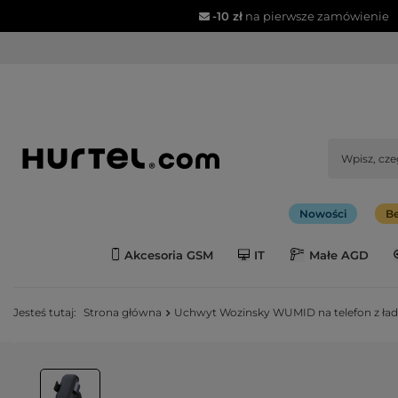
-10 zł
na pierwsze zamówienie
Nowości
Be
Akcesoria GSM
IT
Małe AGD
Jesteś tutaj:
Strona główna
Uchwyt Wozinsky WUMID na telefon z ład