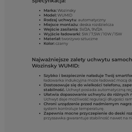
Specyfikacja:
Marka:
Wozinsky
Model:
WUMID
Rodzaj uchwytu
: automatyczny
Miejsce montażu
: deska rozdzielcza
Wejście zasilania
: 5V/2A, 9V/2A
Wyjście ładowarki
: 5W / 7,5W / 10W / 15W
Materiał:
tworzywo sztuczne
Kolor:
czarny
Najważniejsze zalety uchwytu samo
Wozinsky WUMID:
Szybko i bezpiecznie naładuje Twój smartfo
ładowarka indukcyjna może ładować mocą do
Dostosowuje się do wielkości telefonu, zap
stabilność.
Uchwyt posiada automatyczną reg
Ułatwia dopasowanie uchwytu do różnych
Uchwyt daje możliwość regulacji długości ram
Chroni urządzenie przed nadmiernym nagrz
system kontroluje temperaturę.
Zapewnia mocne przyczepienie do deski roz
przyssawka gwarantuje stabilność nawet na 