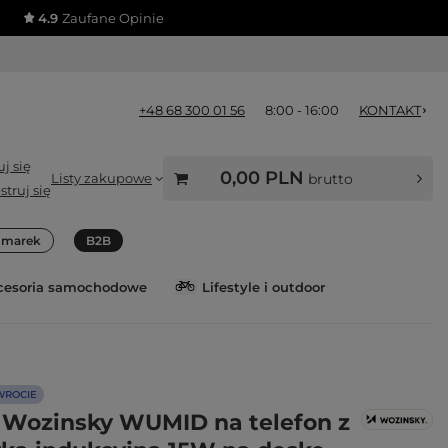
4.9
Zaufane Opinie
+48 68 300 01 56
8:00 - 16:00
KONTAKT
j się
0,00 PLN
Listy zakupowe
brutto
struj się
a marek
B2B
cesoria samochodowe
Lifestyle i outdoor
WROCIE
Wozinsky WUMID na telefon z