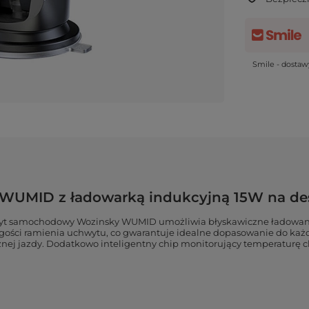
Smile - dosta
MID z ładowarką indukcyjną 15W na desk
yt samochodowy Wozinsky WUMID umożliwia błyskawiczne ładowanie
ości ramienia uchwytu, co gwarantuje idealne dopasowanie do każd
ej jazdy. Dodatkowo inteligentny chip monitorujący temperaturę 