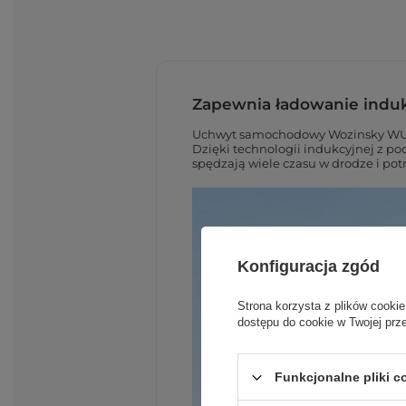
Zapewnia ładowanie indu
Uchwyt samochodowy Wozinsky WUMID
Dzięki technologii indukcyjnej z po
spędzają wiele czasu w drodze i po
Konfiguracja zgód
Strona korzysta z plików cookie
dostępu do cookie w Twojej prz
Funkcjonalne pliki 