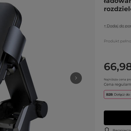
ładowar
rozdzie
+ Dodaj do p
Produkt pełn
66,98
Najniższa cena p
Cena regular
B2B
: Dołącz d
Bezpiecz