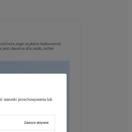
żliwia jego szybkie ładowanie.
jest idealna dla osób, które
ić warunki przechowywania lub
Zawsze aktywne