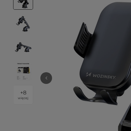
+
8
więcej