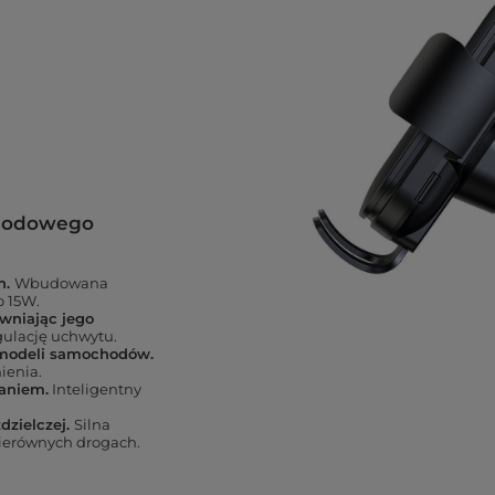
chodowego
n.
Wbudowana
 15W.
ewniając jego
ulację uchwytu.
 modeli samochodów.
ienia.
aniem.
Inteligentny
dzielczej.
Silna
nierównych drogach.