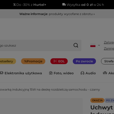
Do -30% z
Hurtel+
Wysyłka
od 0 zł
w 24 h
Ważne informacje
: produkty wycofane z obrotu »
Zalogu
Zareje
stsellery
Promocje
EOL
Po zwrocie
Stref
Elektronika użytkowa
Foto, wideo
Audio
Ak
owarką indukcyjną 15W na deskę rozdzielczą samochodu - czarny
OKAZJA
PO Z
Uchwyt 