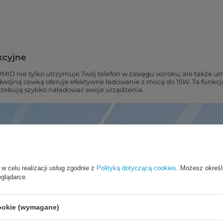
kcyjne
 nie tylko utrzymuje Twój telefon w zasięgu wzroku, ale także umo
dwójną cewką oferuje efektywne ładowanie z mocą do 15W. Ta funkcja 
trzebują szybko naładować swoje urządzenia.
 w celu realizacji usług zgodnie z
Polityką dotyczącą cookies
. Możesz określ
eglądarce.
cookie (wymagane)