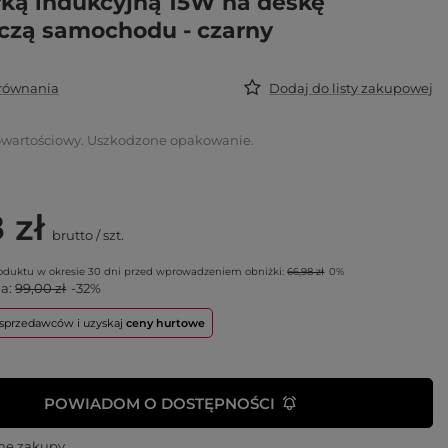
ką indukcyjną 15W na deskę
lczą samochodu - czarny
orównania
Dodaj do listy zakupowej
owartościowy. Uszkodzone opakowanie.
 zł
brutto
/
szt.
roduktu w okresie 30 dni przed wprowadzeniem obniżki:
66,98 zł
0%
na:
99,00 zł
-32%
o sprzedawców i uzyskaj
ceny hurtowe
POWIADOM O DOSTĘPNOŚCI
ne zakupy