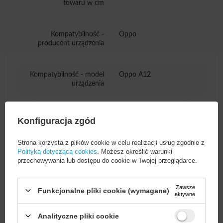
towaru w cm
Kompatybilność -
Oppo
producent urządzenia
Kompatybilność - model
Oppo A12
urządzenia
Opakowanie
Pudełko
Konfiguracja zgód
Strona korzysta z plików cookie w celu realizacji usług zgodnie z
Eurozawieszka
Tak
Polityką dotyczącą cookies
. Możesz określić warunki
przechowywania lub dostępu do cookie w Twojej przeglądarce.
Zawsze
Funkcjonalne pliki cookie (wymagane)
aktywne
Potrzebujesz pomocy? Masz pytania?
Analityczne pliki cookie
Zadaj pytanie a my odpowiemy