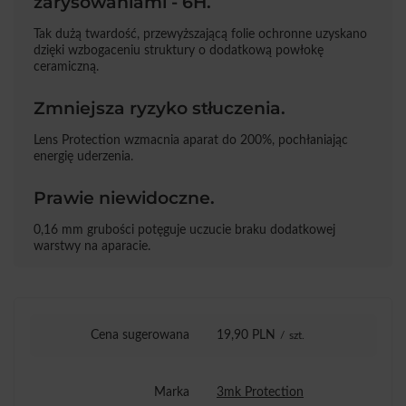
zarysowaniami - 6H.
Tak dużą twardość, przewyższającą folie ochronne uzyskano
dzięki wzbogaceniu struktury o dodatkową powłokę
ceramiczną.
Zmniejsza ryzyko stłuczenia.
Lens Protection wzmacnia aparat do 200%, pochłaniając
energię uderzenia.
Prawie niewidoczne.
0,16 mm grubości potęguje uczucie braku dodatkowej
warstwy na aparacie.
Cena sugerowana
19,90 PLN
/
szt.
Marka
3mk Protection