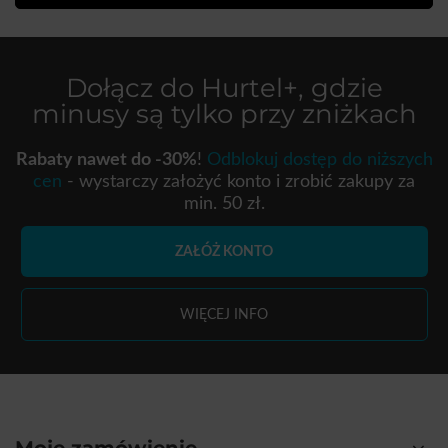
Dołącz do
Hurtel+
, gdzie
minusy są tylko przy zniżkach
Rabaty nawet do -30%
!
Odblokuj dostęp do niższych
cen
- wystarczy założyć konto i zrobić zakupy za
min. 50 zł.
ZAŁÓŻ KONTO
WIĘCEJ INFO
Moje zamówienie