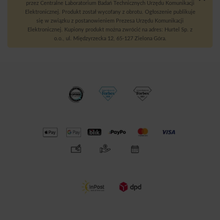
przez Centralne Laboratorium Badań Technicznych Urzędu Komunikacji
Elektronicznej. Produkt został wycofany z obrotu. Ogłoszenie publikuje
się w związku z postanowieniem Prezesa Urzędu Komunikacji
Elektronicznej. Kupiony produkt można zwrócić na adres: Hurtel Sp. z
o.o., ul. Międzyrzecka 12, 65-127 Zielona Góra.