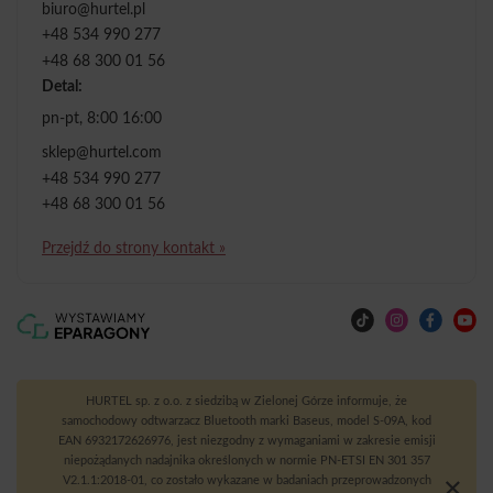
biuro@hurtel.pl
+48 534 990 277
+48 68 300 01 56
Detal:
pn-pt, 8:00 16:00
sklep@hurtel.com
+48 534 990 277
+48 68 300 01 56
Przejdź do strony kontakt »
HURTEL sp. z o.o. z siedzibą w Zielonej Górze informuje, że
samochodowy odtwarzacz Bluetooth marki Baseus, model S-09A, kod
EAN 6932172626976, jest niezgodny z wymaganiami w zakresie emisji
niepożądanych nadajnika określonych w normie PN-ETSI EN 301 357
V2.1.1:2018-01, co zostało wykazane w badaniach przeprowadzonych