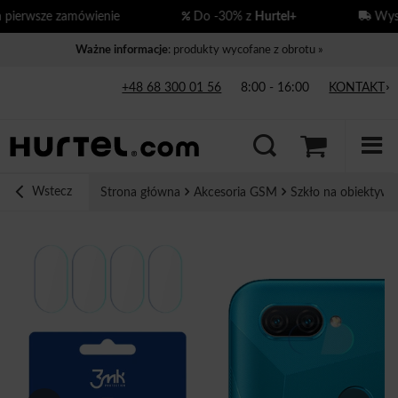
erwsze zamówienie
Do -30% z
Hurtel+
Wysył
Ważne informacje
: produkty wycofane z obrotu »
+48 68 300 01 56
8:00 - 16:00
KONTAKT
Wstecz
Strona główna
Akcesoria GSM
Szkło na obiektyw 