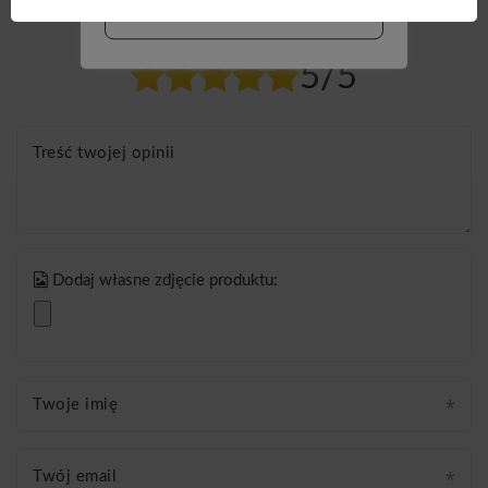
WIĘCEJ INFO
Twoja ocena:
5/5
Treść twojej opinii
Dodaj własne zdjęcie produktu:
Twoje imię
Twój email