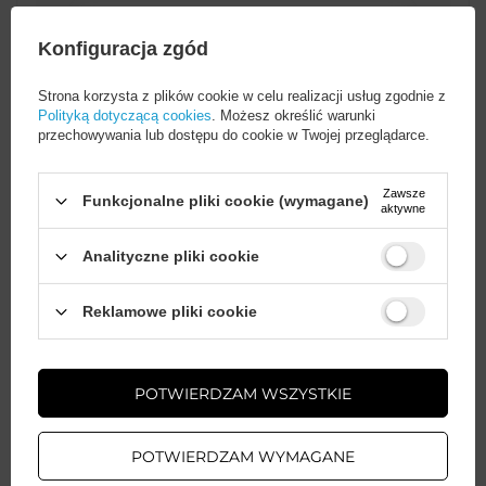
Szerokość opakowania
9
Więcej
towaru w cm
Konfiguracja zgód
Strona korzysta z plików cookie w celu realizacji usług zgodnie z
Polityką dotyczącą cookies
. Możesz określić warunki
przechowywania lub dostępu do cookie w Twojej przeglądarce.
Potrzebujesz pomocy? Masz pytania?
Zawsze
Funkcjonalne pliki cookie (wymagane)
Zadaj pytanie a my odpowiemy
aktywne
ZADAJ PYTANIE
niezwłocznie, najciekawsze pytania i
odpowiedzi publikując dla innych.
Analityczne pliki cookie
Wystarczy
założyć konto
i zrobić
Reklamowe pliki cookie
zakupy za
min. 50 zł
, aby
odblokować zniżki na kolejne
AKCESORIA GSM
zamówienia
Gwarancja 12 miesięcy
POTWIERDZAM WSZYSTKIE
ZAŁÓŻ KONTO
Napisz swoją opinię
POTWIERDZAM WYMAGANE