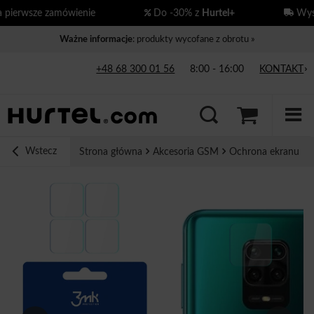
ierwsze zamówienie
Do -30% z
Hurtel+
Wysył
Ważne informacje
: produkty wycofane z obrotu »
+48 68 300 01 56
8:00 - 16:00
KONTAKT
Wstecz
Strona główna
Akcesoria GSM
Ochrona ekranu