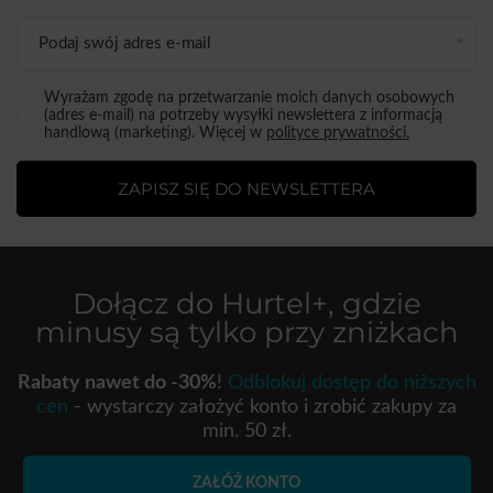
Podaj swój adres e-mail
Wyrażam zgodę na przetwarzanie moich danych osobowych
(adres e-mail) na potrzeby wysyłki newslettera z informacją
handlową (marketing). Więcej w
polityce prywatności.
ZAPISZ SIĘ DO NEWSLETTERA
Dołącz do
Hurtel+
, gdzie
minusy są tylko przy zniżkach
Rabaty nawet do -30%
!
Odblokuj dostęp do niższych
cen
- wystarczy założyć konto i zrobić zakupy za
min. 50 zł.
ZAŁÓŻ KONTO