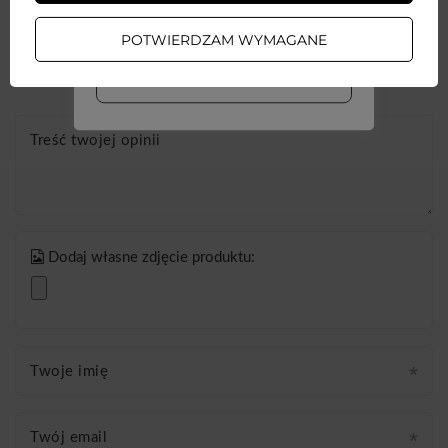
ZAŁÓŻ KONTO
POTWIERDZAM WYMAGANE
Twoja ocena:
5/5
WIĘCEJ INFO
Treść twojej opinii
Dodaj własne zdjęcie produktu:
Twoje imię
Twój email