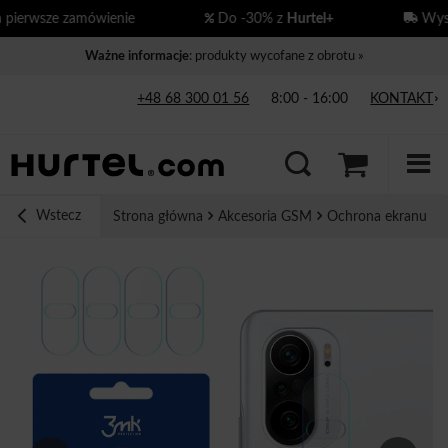
ierwsze zamówienie
Do -30% z
Hurtel+
Wysył
Ważne informacje
: produkty wycofane z obrotu »
+48 68 300 01 56
8:00 - 16:00
KONTAKT
Wstecz
Strona główna
Akcesoria GSM
Ochrona ekranu