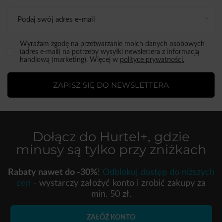
Podaj swój adres e-mail
Wyrażam zgodę na przetwarzanie moich danych osobowych
(adres e-mail) na potrzeby wysyłki newslettera z informacją
handlową (marketing). Więcej w
polityce prywatności.
ZAPISZ SIĘ DO NEWSLETTERA
Dołącz do
Hurtel+
, gdzie
minusy są tylko przy zniżkach
Rabaty nawet do -30%
!
Odblokuj dostęp do niższych
cen
- wystarczy założyć konto i zrobić zakupy za
min. 50 zł.
ZAŁÓŻ KONTO