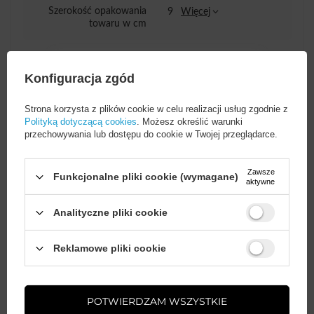
Szerokość opakowania
9
Więcej
towaru w cm
Konfiguracja zgód
Potrzebujesz pomocy? Masz pytania?
Strona korzysta z plików cookie w celu realizacji usług zgodnie z
Polityką dotyczącą cookies
. Możesz określić warunki
Zadaj pytanie a my odpowiemy
przechowywania lub dostępu do cookie w Twojej przeglądarce.
ZADAJ PYTANIE
niezwłocznie, najciekawsze pytania i
odpowiedzi publikując dla innych.
Zawsze
Funkcjonalne pliki cookie (wymagane)
aktywne
Analityczne pliki cookie
AKCESORIA GSM
Wystarczy
założyć konto
i zrobić
Gwarancja 12 miesięcy
Reklamowe pliki cookie
zakupy za
min. 50 zł
, aby
odblokować zniżki na kolejne
zamówienia
Napisz swoją opinię
POTWIERDZAM WSZYSTKIE