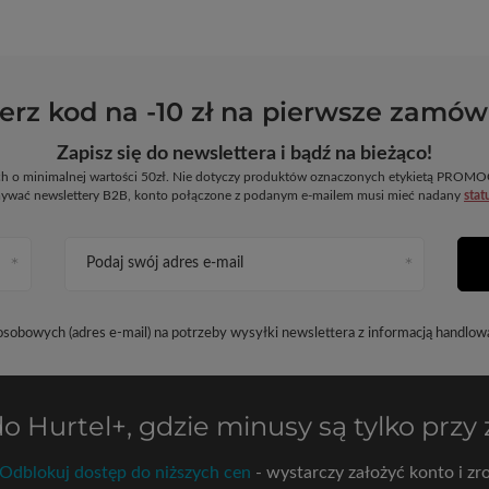
erz kod na -10 zł na pierwsze zamów
Zapisz się do newslettera i bądź na bieżąco!
ych o minimalnej wartości 50zł. Nie dotyczy produktów oznaczonych etykietą PR
ywać newslettery B2B, konto połączone z podanym e-mailem musi mieć nadany
stat
Podaj swój adres e-mail
obowych (adres e-mail) na potrzeby wysyłki newslettera z informacją handlow
do
Hurtel+
, gdzie minusy są tylko przy
Odblokuj dostęp do niższych cen
- wystarczy założyć konto i zro