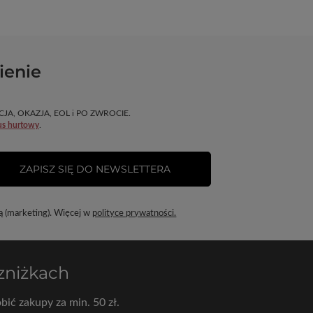
ienie
OMOCJA, OKAZJA, EOL i PO ZWROCIE.
us hurtowy
.
ZAPISZ SIĘ DO NEWSLETTERA
ą (marketing). Więcej w
polityce prywatności.
 zniżkach
bić zakupy za min. 50 zł.