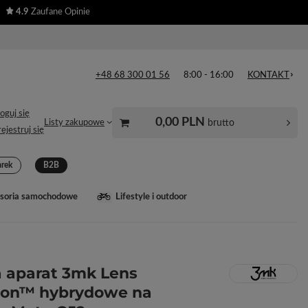
4.9
Zaufane Opinie
+48 68 300 01 56
8:00 - 16:00
KONTAKT
oguj się
0,00 PLN
brutto
Listy zakupowe
ejestruj się
arek
B2B
soria samochodowe
Lifestyle i outdoor
a aparat 3mk Lens
ion™ hybrydowe na