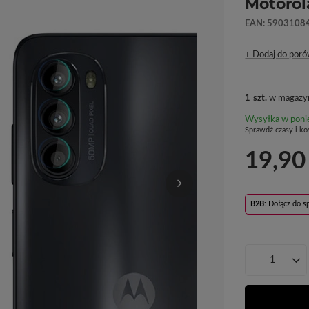
Motorol
EAN: 5903108
+ Dodaj do poró
1
szt.
w magazyn
Wysyłka
w poni
Sprawdź czasy i ko
19,90
B2B
: Dołącz do 