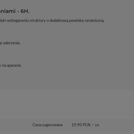
niami - 6H.
zięki wzbogaceniu struktury o dodatkową powłokę ceramiczną.
ę uderzenia.
 na aparacie.
Cena sugerowana
19,90 PLN
/
szt.