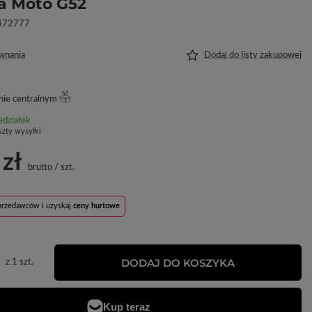
a Moto G52
472777
wnania
Dodaj do listy zakupowej
ie centralnym
edziałek
szty wysyłki
 zł
brutto
/
szt.
sprzedawców i uzyskaj
ceny hurtowe
DODAJ DO KOSZYKA
z
1
szt.