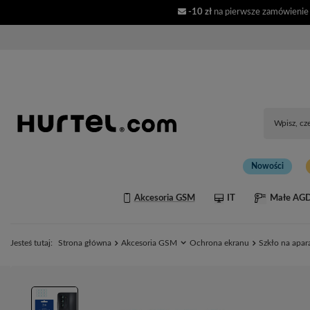
-10 zł
na pierwsze zamówienie
Nowości
Akcesoria GSM
IT
Małe AG
Jesteś tutaj:
Strona główna
Akcesoria GSM
Ochrona ekranu
Szkło na apa