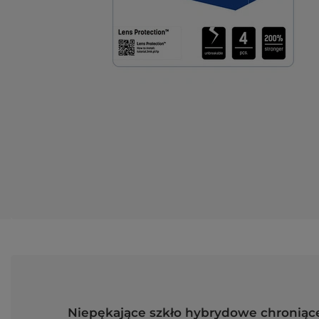
Niepękające szkło hybrydowe chroniące