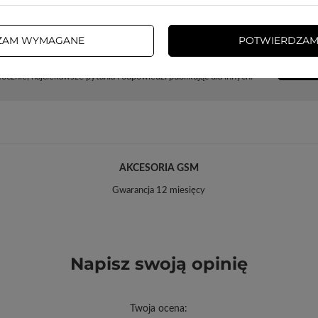
ZAM WYMAGANE
POTWIERDZAM
Potrzebujesz pomocy? Masz pytania?
ZADA
cznie, najciekawsze pytania i odpowiedzi publikując dla innych.
AKCESORIA GSM
Gwarancja 12 miesięcy
Napisz swoją opinię
Twoja ocena: