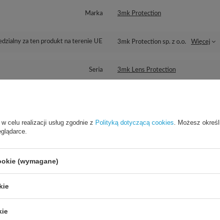
Marka
3mk Protection
dzialny za ten produkt na terenie UE
3mk Protection sp. z o.o.
Więcej
Seria
3mk Lens Protection
Gwarancja
Akcesoria GSM
 w celu realizacji usług zgodnie z
Polityką dotyczącą cookies
. Możesz określ
Wysokość opakowania towaru w cm
15,5
eglądarce.
Głębokość opakowania towaru w cm
3
Więcej
cookie (wymagane)
Szerokość opakowania towaru w cm
9
Więcej
kie
kie