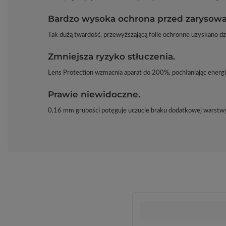
Bardzo wysoka ochrona przed zarysowa
Tak dużą twardość, przewyższającą folie ochronne uzyskano d
Zmniejsza ryzyko stłuczenia.
Lens Protection wzmacnia aparat do 200%, pochłaniając energi
Prawie niewidoczne.
0,16 mm grubości potęguje uczucie braku dodatkowej warstwy