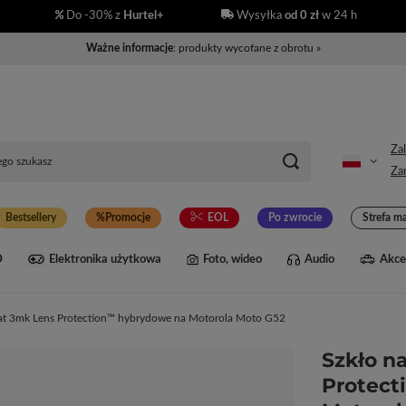
Do -30% z
Hurtel+
Wysyłka
od 0 zł
w 24 h
Ważne informacje
: produkty wycofane z obrotu »
Zal
Zar
Bestsellery
Promocje
EOL
Po zwrocie
Strefa m
D
Elektronika użytkowa
Foto, wideo
Audio
Akce
rat 3mk Lens Protection™ hybrydowe na Motorola Moto G52
Szkło n
Protect