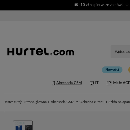
-10 zł
na pierwsze zamówienie
Nowości
Akcesoria GSM
IT
Małe AG
Jesteś tutaj:
Strona główna
Akcesoria GSM
Ochrona ekranu
Szkło na apar