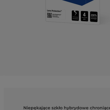
Niepękające szkło hybrydowe chroniące