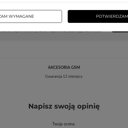
ZAM WYMAGANE
POTWIERDZAM
Potrzebujesz pomocy? Masz pytania?
ZADA
cznie, najciekawsze pytania i odpowiedzi publikując dla innych.
AKCESORIA GSM
Gwarancja 12 miesięcy
Napisz swoją opinię
Twoja ocena: