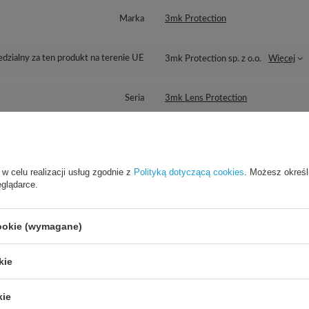
Marka
3mk Protection
dzialny za ten produkt na terenie UE
3mk Protection sp. z o.o.
Więcej
Seria
3mk Lens Protection
Gwarancja
Akcesoria GSM
 w celu realizacji usług zgodnie z
Polityką dotyczącą cookies
. Możesz określ
Wysokość opakowania towaru w cm
15,5
eglądarce.
Głębokość opakowania towaru w cm
3
Więcej
cookie (wymagane)
Szerokość opakowania towaru w cm
9
Więcej
kie
kie