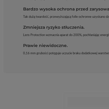
Bardzo wysoka ochrona przed zarysowa
Tak dużą twardość, przewyższającą folie ochronne uzyskano d
Zmniejsza ryzyko stłuczenia.
Lens Protection wzmacnia aparat do 200%, pochłaniając energi
Prawie niewidoczne.
0,16 mm grubości potęguje uczucie braku dodatkowej warstwy