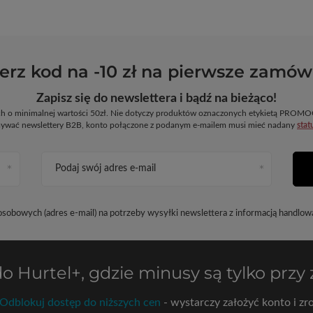
erz kod na -10 zł na pierwsze zamów
Zapisz się do newslettera i bądź na bieżąco!
ych o minimalnej wartości 50zł. Nie dotyczy produktów oznaczonych etykietą PR
ywać newslettery B2B, konto połączone z podanym e-mailem musi mieć nadany
stat
Podaj swój adres e-mail
obowych (adres e-mail) na potrzeby wysyłki newslettera z informacją handlow
do
Hurtel+
, gdzie minusy są tylko przy
Odblokuj dostęp do niższych cen
- wystarczy założyć konto i zro