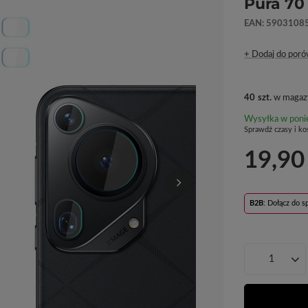
Pura 70 
EAN: 5903108
+ Dodaj do poró
40
szt.
w magaz
Wysyłka
w poni
Sprawdź czasy i ko
19,90
B2B
: Dołącz do 