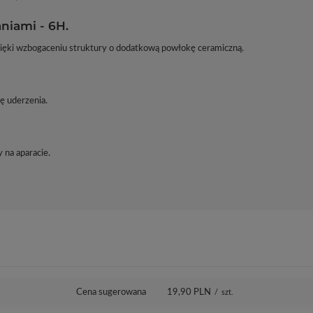
niami - 6H.
zięki wzbogaceniu struktury o dodatkową powłokę ceramiczną.
ę uderzenia.
 na aparacie.
Cena sugerowana
19,90 PLN
/
szt.