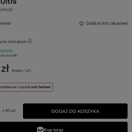
Ultra
569620
wnania
Dodaj do listy zakupowej
ynie centralnym
edziałek
szty wysyłki
 zł
brutto
/
szt.
sprzedawców i uzyskaj
ceny hurtowe
DODAJ DO KOSZYKA
z
40
szt.