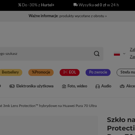
Do -30% z
Hurtel+
Wysyłka
od 0 zł
w 24 h
Ważne informacje
: produkty wycofane z obrotu »
Zal
Zar
Bestsellery
Promocje
EOL
Po zwrocie
Strefa m
D
Elektronika użytkowa
Foto, wideo
Audio
Akce
at 3mk Lens Protection™ hybrydowe na Huawei Pura 70 Ultra
Szkło n
Protect