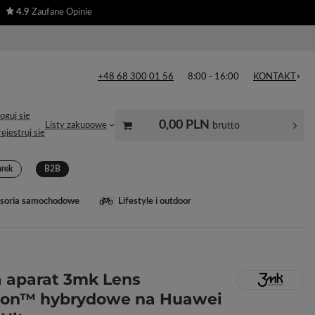
4.9
Zaufane Opinie
+48 68 300 01 56
8:00 - 16:00
KONTAKT
oguj się
0,00 PLN
brutto
Listy zakupowe
ejestruj się
arek
B2B
soria samochodowe
Lifestyle i outdoor
a aparat 3mk Lens
ion™ hybrydowe na Huawei