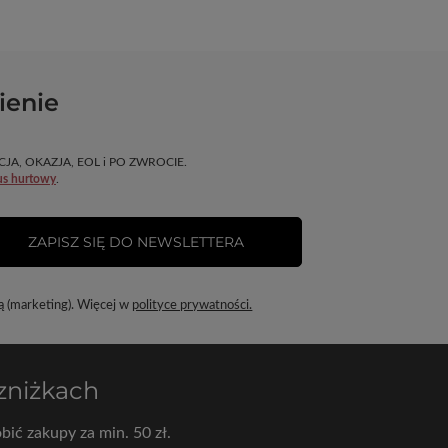
ienie
OMOCJA, OKAZJA, EOL i PO ZWROCIE.
us hurtowy
.
ZAPISZ SIĘ DO NEWSLETTERA
ą (marketing). Więcej w
polityce prywatności.
 zniżkach
bić zakupy za min. 50 zł.