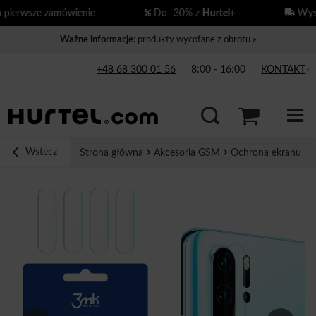
ierwsze zamówienie
Do -30% z
Hurtel+
Wysył
Ważne informacje
: produkty wycofane z obrotu »
+48 68 300 01 56
8:00 - 16:00
KONTAKT
Wstecz
Strona główna
Akcesoria GSM
Ochrona ekranu