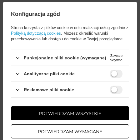
Szerokość opakowania
9
Więcej
towaru w cm
Konfiguracja zgód
Strona korzysta z plików cookie w celu realizacji usług zgodnie z
Polityką dotyczącą cookies
. Możesz określić warunki
przechowywania lub dostępu do cookie w Twojej przeglądarce.
Potrzebujesz pomocy? Masz pytania?
Zawsze
Funkcjonalne pliki cookie (wymagane)
Zadaj pytanie a my odpowiemy
aktywne
ZADAJ PYTANIE
niezwłocznie, najciekawsze pytania i
odpowiedzi publikując dla innych.
Analityczne pliki cookie
Wystarczy
założyć konto
i zrobić
Reklamowe pliki cookie
zakupy za
min. 50 zł
, aby
odblokować zniżki na kolejne
AKCESORIA GSM
zamówienia
Gwarancja 12 miesięcy
POTWIERDZAM WSZYSTKIE
ZAŁÓŻ KONTO
Napisz swoją opinię
POTWIERDZAM WYMAGANE