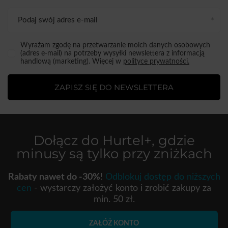
Podaj swój adres e-mail
Wyrażam zgodę na przetwarzanie moich danych osobowych
(adres e-mail) na potrzeby wysyłki newslettera z informacją
handlową (marketing). Więcej w
polityce prywatności.
ZAPISZ SIĘ DO NEWSLETTERA
Dołącz do
Hurtel+
, gdzie
minusy są tylko przy zniżkach
Rabaty nawet do -30%
!
Odblokuj dostęp do niższych
cen
- wystarczy założyć konto i zrobić zakupy za
min. 50 zł.
ZAŁÓŻ KONTO