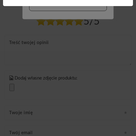
WIĘCEJ INFO
Twoja ocena:
5/5
Treść twojej opinii
Dodaj własne zdjęcie produktu:
Twoje imię
Twój email