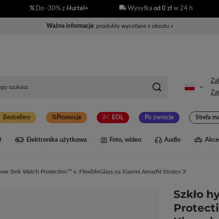
Do -30% z
Hurtel+
Wysyłka
od 0 zł
w 24 h
Ważne informacje
: produkty wycofane z obrotu »
Zal
Zar
Bestsellery
Promocje
EOL
Po zwrocie
Strefa m
D
Elektronika użytkowa
Foto, wideo
Audio
Akce
we 3mk Watch Protection™ v. FlexibleGlass na Xiaomi Amazfit Stratos 3
Szkło 
Protect