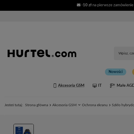
-10 zł
na pierwsze zamówienie
Nowości
Akcesoria GSM
IT
Małe AG
Jesteś tutaj:
Strona główna
Akcesoria GSM
Ochrona ekranu
Szkło hybrydo