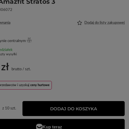
Amazfit Stratos 3
306072
wnania
Dodaj do listy zakupowej
ynie centralnym
edziałek
szty wysyłki
 zł
brutto
/
szt.
sprzedawców i uzyskaj
ceny hurtowe
DODAJ DO KOSZYKA
z
10
szt.