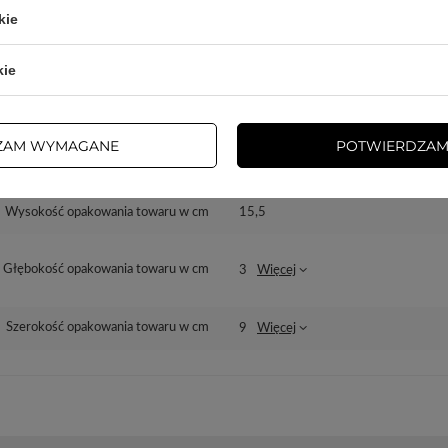
kie
dzialny za ten produkt na terenie UE
3mk Protection sp. z o.o.
Więcej
kie
Seria
3mk FlexibleGlass
ZAM WYMAGANE
POTWIERDZAM
Gwarancja
Akcesoria GSM
Wysokość opakowania towaru w cm
15,5
Głębokość opakowania towaru w cm
3
Więcej
Szerokość opakowania towaru w cm
9
Więcej