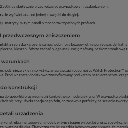
 250%, by skutecznie przeciwdziałać przypadkowym uszkodzeniom.
ycie wyświetlacza od jednej krawędzi do drugiej.
ju matrycy, w tym paneli o mocno zakrzywionych profilach.
ed przedwczesnym zniszczeniem
ntakt z szorstką karoserią samochodu mogą bezpowrotnie porysować delikatny e
piecznej kieszeni. Warto zadbać o jego asekurację z równą, bezkompromisową t
h warunkach
echodzi niezwykle rygorystyczny sprawdzian odporności. Watch Protection™ po
ia. Produkt został dodatkowo zweryfikowany pod kątem bezpieczeństwa, czego 
 do konstrukcji
ana do specyfiki oraz geometrii konkretnego modelu ekranu. W przypadku płaskic
łada się przy użyciu specjalnego żelu, co zapewnia perfekcyjne scalenie tworzy
etali urządzenia
anse konstrukcyjne topowych modeli, w tym stopień wypukłości oraz specyficzn
auważalna dla oka. Elastyczna struktura szkła hybrydowego sprawia, że materiał 