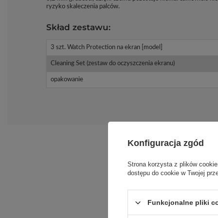
ryzyko skaleczenia palców.
Skład zestawu:
3 szt. Watch Protection na ekran [model]
Cleaning Set (zestaw do oczyszczenia ekranu)
opakowanie
Konfiguracja zgód
Strona korzysta z plików cookie
dostępu do cookie w Twojej prz
Funkcjonalne pliki 