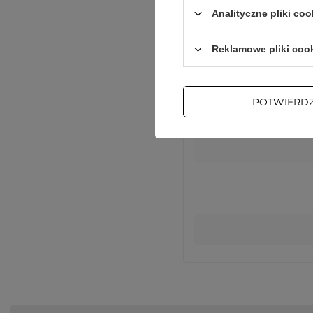
Analityczne pliki coo
Podmiot odpowie
Reklamowe pliki coo
POTWIERD