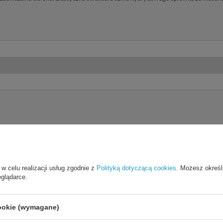
 w celu realizacji usług zgodnie z
Polityką dotyczącą cookies
. Możesz określ
eglądarce.
Cena sugerowana
39,90 PLN
/
szt.
cookie (wymagane)
Marka
3mk Protection