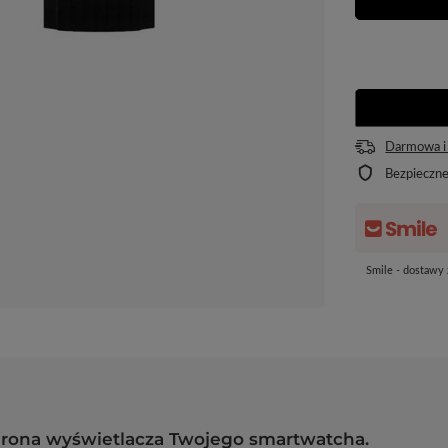
Darmowa i
Bezpieczn
Smile - dostawy
rona wyświetlacza Twojego smartwatcha.