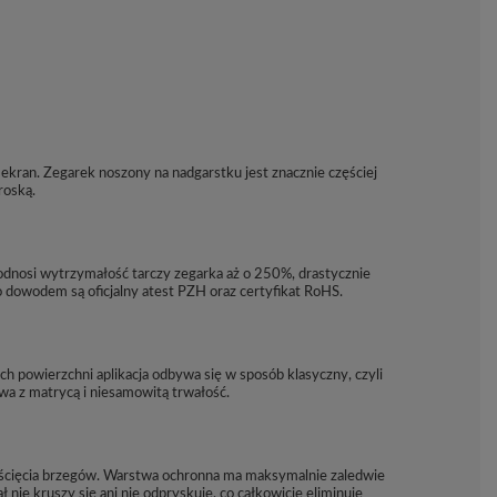
kran. Zegarek noszony na nadgarstku jest znacznie częściej
roską.
dnosi wytrzymałość tarczy zegarka aż o 250%, drastycznie
dowodem są oficjalny atest PZH oraz certyfikat RoHS.
h powierzchni aplikacja odbywa się w sposób klasyczny, czyli
wa z matrycą i niesamowitą trwałość.
e ścięcia brzegów. Warstwa ochronna ma maksymalnie zaledwie
nie kruszy się ani nie odpryskuje, co całkowicie eliminuje