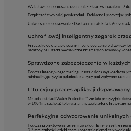
Wyjątkowa odporność na uderzenia - Ekran wzmocniony aż do
Bezpieczeństwo całej powierzchni - Dokładne i precyzyjne pokr
Uniwersalne dopasowanie - Doskonała protekcja każdego rodza
Uchroń swój inteligentny zegarek prz
Przypadkowe otarcie o ścianę, mocne uderzenie o drzwi czy ko
narażony na usterki mechaniczne niż smartfon schowany w bez
Sprawdzone zabezpieczenie w każdyc
Podczas intensywnego treningu nasza osłona wyświetlacza prz
minimalizując ryzyko pęknięcia matrycy pod wpływem uderzen
Intuicyjny proces aplikacji dopasowany
Metoda instalacji Watch Protection™ została precyzyjnie dobr
w 100% na sucho. Z kolei wariant na zaokrąglone krawędzie nak
Perfekcyjne odwzorowanie unikalnych d
Podczas projektowania tej serii uwzględniliśmy wszelkie niu
0,2 mm grubości, dzięki czemu pozostaje niemal całkowicie niez