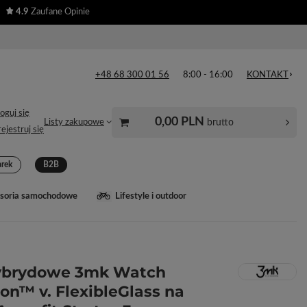
4.9
Zaufane Opinie
+48 68 300 01 56
8:00 - 16:00
KONTAKT
oguj się
0,00 PLN
brutto
Listy zakupowe
ejestruj się
arek
B2B
soria samochodowe
Lifestyle i outdoor
hybrydowe 3mk Watch
ion™ v. FlexibleGlass na