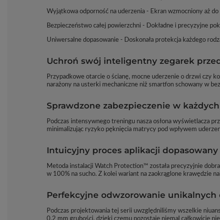
Wyjątkowa odporność na uderzenia - Ekran wzmocniony aż do
Bezpieczeństwo całej powierzchni - Dokładne i precyzyjne pokr
Uniwersalne dopasowanie - Doskonała protekcja każdego rodza
Uchroń swój inteligentny zegarek prz
Przypadkowe otarcie o ścianę, mocne uderzenie o drzwi czy ko
narażony na usterki mechaniczne niż smartfon schowany w bez
Sprawdzone zabezpieczenie w każdyc
Podczas intensywnego treningu nasza osłona wyświetlacza prz
minimalizując ryzyko pęknięcia matrycy pod wpływem uderzen
Intuicyjny proces aplikacji dopasowany
Metoda instalacji Watch Protection™ została precyzyjnie dobr
w 100% na sucho. Z kolei wariant na zaokrąglone krawędzie nak
Perfekcyjne odwzorowanie unikalnych d
Podczas projektowania tej serii uwzględniliśmy wszelkie niu
0,2 mm grubości, dzięki czemu pozostaje niemal całkowicie niez