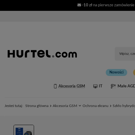
-10 zł
na pierwsze zamówienie
Nowości
Akcesoria GSM
IT
Małe AG
Jesteś tutaj:
Strona główna
Akcesoria GSM
Ochrona ekranu
Szkło hybrydo