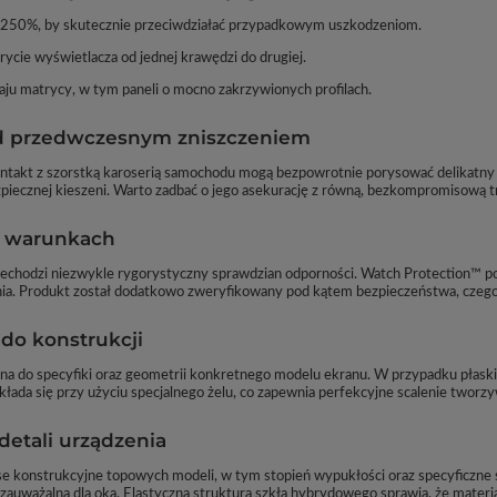
 250%, by skutecznie przeciwdziałać przypadkowym uszkodzeniom.
ycie wyświetlacza od jednej krawędzi do drugiej.
ju matrycy, w tym paneli o mocno zakrzywionych profilach.
ed przedwczesnym zniszczeniem
ntakt z szorstką karoserią samochodu mogą bezpowrotnie porysować delikatny e
piecznej kieszeni. Warto zadbać o jego asekurację z równą, bezkompromisową t
h warunkach
echodzi niezwykle rygorystyczny sprawdzian odporności. Watch Protection™ po
ia. Produkt został dodatkowo zweryfikowany pod kątem bezpieczeństwa, czego 
 do konstrukcji
ana do specyfiki oraz geometrii konkretnego modelu ekranu. W przypadku płaskic
łada się przy użyciu specjalnego żelu, co zapewnia perfekcyjne scalenie tworzy
etali urządzenia
anse konstrukcyjne topowych modeli, w tym stopień wypukłości oraz specyficzn
auważalna dla oka. Elastyczna struktura szkła hybrydowego sprawia, że materiał 