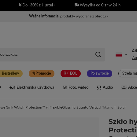
Do -30% z
Hurtel+
Wysyłka
od 0 zł
w 24 h
Ważne informacje
: produkty wycofane z obrotu »
Zal
Zar
Bestsellery
Promocje
EOL
Po zwrocie
Strefa m
D
Elektronika użytkowa
Foto, wideo
Audio
Akce
we 3mk Watch Protection™ v. FlexibleGlass na Suunto Vertical Titanium Solar
Szkło 
Protect