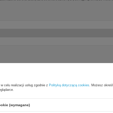
 w celu realizacji usług zgodnie z
Polityką dotyczącą cookies
. Możesz określ
eglądarce.
Cena sugerowana
39,90 PLN
/
szt.
cookie (wymagane)
Marka
3mk Protection