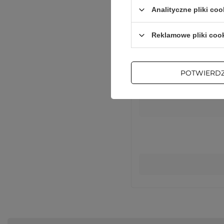
Analityczne pliki coo
Podmiot odpowie
Reklamowe pliki coo
POTWIERD