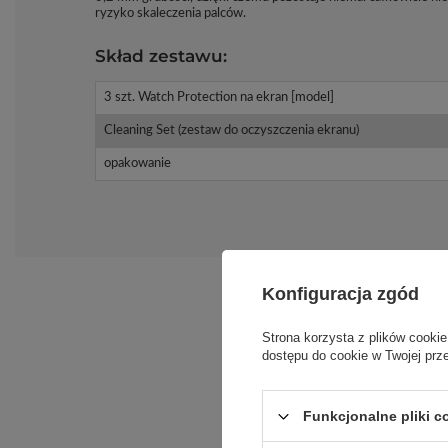
ryzyko skaleczenia palców.
Skład zestawu:
3 szt. Watch Protection na ekran [model]
Cleaning Set (zestaw do oczyszczenia ekranu)
opakowanie
Konfiguracja zgód
Strona korzysta z plików cookie
dostępu do cookie w Twojej prz
Funkcjonalne pliki 