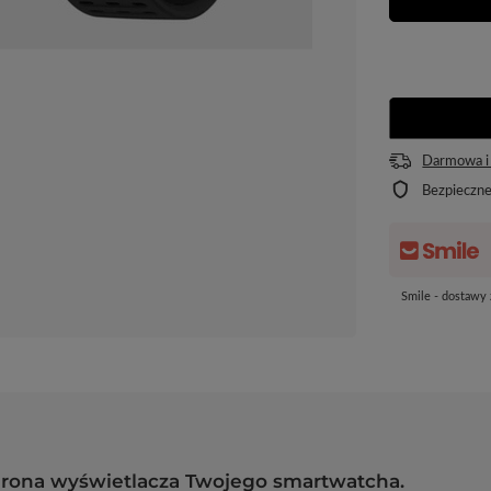
Darmowa i
Bezpieczn
Smile - dostawy
rona wyświetlacza Twojego smartwatcha.