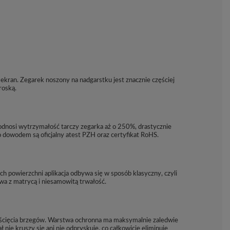
kran. Zegarek noszony na nadgarstku jest znacznie częściej
roską.
dnosi wytrzymałość tarczy zegarka aż o 250%, drastycznie
dowodem są oficjalny atest PZH oraz certyfikat RoHS.
h powierzchni aplikacja odbywa się w sposób klasyczny, czyli
wa z matrycą i niesamowitą trwałość.
e ścięcia brzegów. Warstwa ochronna ma maksymalnie zaledwie
nie kruszy się ani nie odpryskuje, co całkowicie eliminuje