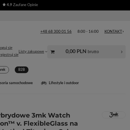
4.9
Zaufane Opinie
+48 68 300 01 56
8:00 - 16:00
KONTAKT
oguj się
0,00 PLN
brutto
Listy zakupowe
ejestruj się
arek
B2B
soria samochodowe
Lifestyle i outdoor
hybrydowe 3mk Watch
ion™ v. FlexibleGlass na