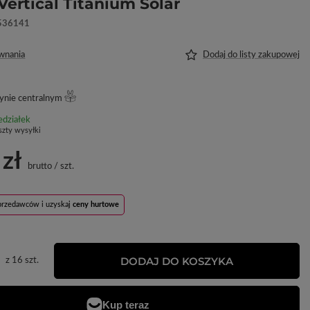
Vertical Titanium Solar
536141
wnania
Dodaj do listy zakupowej
ynie centralnym
edziałek
szty wysyłki
 zł
brutto
/
szt.
sprzedawców i uzyskaj
ceny hurtowe
DODAJ DO KOSZYKA
z
16
szt.