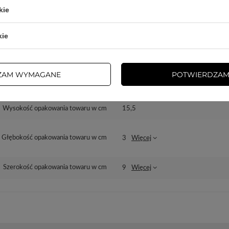
kie
dzialny za ten produkt na terenie UE
3mk Protection sp. z o.o.
Więcej
kie
Seria
3mk FlexibleGlass
ZAM WYMAGANE
POTWIERDZAM
Gwarancja
Akcesoria GSM
Wysokość opakowania towaru w cm
15,5
Głębokość opakowania towaru w cm
3
Więcej
Szerokość opakowania towaru w cm
9
Więcej