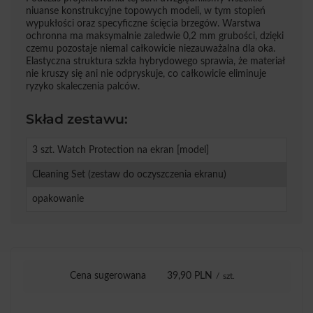
niuanse konstrukcyjne topowych modeli, w tym stopień
wypukłości oraz specyficzne ścięcia brzegów. Warstwa
ochronna ma maksymalnie zaledwie 0,2 mm grubości, dzięki
czemu pozostaje niemal całkowicie niezauważalna dla oka.
Elastyczna struktura szkła hybrydowego sprawia, że materiał
nie kruszy się ani nie odpryskuje, co całkowicie eliminuje
ryzyko skaleczenia palców.
Skład zestawu:
3 szt. Watch Protection na ekran [model]
Cleaning Set (zestaw do oczyszczenia ekranu)
opakowanie
Cena sugerowana
39,90 PLN
/
szt.