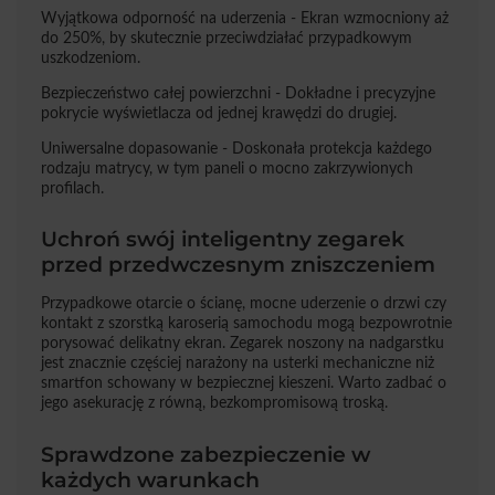
Wyjątkowa odporność na uderzenia - Ekran wzmocniony aż
do 250%, by skutecznie przeciwdziałać przypadkowym
uszkodzeniom.
Bezpieczeństwo całej powierzchni - Dokładne i precyzyjne
pokrycie wyświetlacza od jednej krawędzi do drugiej.
Uniwersalne dopasowanie - Doskonała protekcja każdego
rodzaju matrycy, w tym paneli o mocno zakrzywionych
profilach.
Uchroń swój inteligentny zegarek
przed przedwczesnym zniszczeniem
Przypadkowe otarcie o ścianę, mocne uderzenie o drzwi czy
kontakt z szorstką karoserią samochodu mogą bezpowrotnie
porysować delikatny ekran. Zegarek noszony na nadgarstku
jest znacznie częściej narażony na usterki mechaniczne niż
smartfon schowany w bezpiecznej kieszeni. Warto zadbać o
jego asekurację z równą, bezkompromisową troską.
Sprawdzone zabezpieczenie w
każdych warunkach