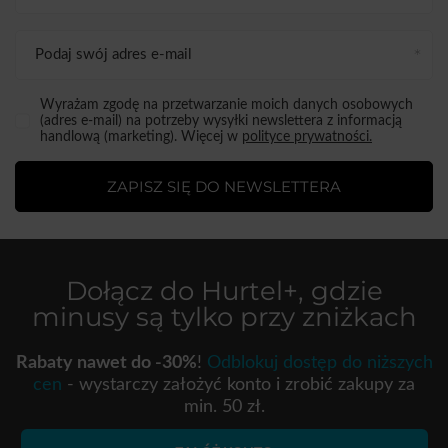
Podaj swój adres e-mail
Wyrażam zgodę na przetwarzanie moich danych osobowych
(adres e-mail) na potrzeby wysyłki newslettera z informacją
handlową (marketing). Więcej w
polityce prywatności.
ZAPISZ SIĘ DO NEWSLETTERA
Dołącz do
Hurtel+
, gdzie
minusy są tylko przy zniżkach
Rabaty nawet do -30%
!
Odblokuj dostęp do niższych
cen
- wystarczy założyć konto i zrobić zakupy za
min. 50 zł.