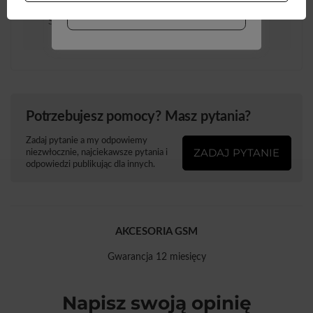
WIĘCEJ INFO
Szerokość opakowania
9
Więcej
towaru w cm
Potrzebujesz pomocy? Masz pytania?
Zadaj pytanie a my odpowiemy
ZADAJ PYTANIE
niezwłocznie, najciekawsze pytania i
odpowiedzi publikując dla innych.
AKCESORIA GSM
Gwarancja 12 miesięcy
Napisz swoją opinię