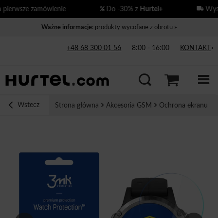
ierwsze zamówienie
Do -30% z
Hurtel+
Wysył
Ważne informacje
: produkty wycofane z obrotu »
+48 68 300 01 56
8:00 - 16:00
KONTAKT
Wstecz
Strona główna
Akcesoria GSM
Ochrona ekranu