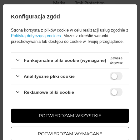
Marka
3mk Protection
Konfiguracja zgód
Podmiot odpowiedzialny
3mk Protection sp. z
za ten produkt na terenie
o.o.
Więcej
Strona korzysta z plików cookie w celu realizacji usług zgodnie z
UE
Polityką dotyczącą cookies
. Możesz określić warunki
przechowywania lub dostępu do cookie w Twojej przeglądarce.
Seria
3mk Watch Protection
Zawsze
FlexibleGlass
Funkcjonalne pliki cookie (wymagane)
aktywne
Analityczne pliki cookie
Gwarancja
Akcesoria GSM
Wystarczy
założyć konto
i zrobić
Reklamowe pliki cookie
zakupy za
min. 50 zł
, aby
Wysokość opakowania
15,5
odblokować zniżki na kolejne
towaru w cm
zamówienia
POTWIERDZAM WSZYSTKIE
ZAŁÓŻ KONTO
Głębokość opakowania
3
Więcej
towaru w cm
POTWIERDZAM WYMAGANE