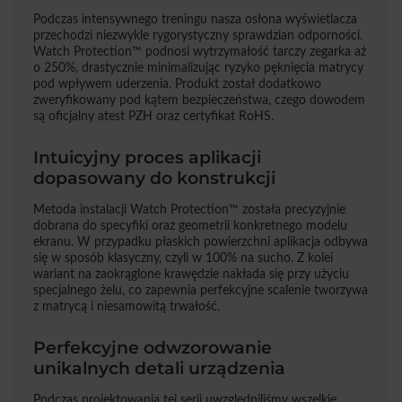
Podczas intensywnego treningu nasza osłona wyświetlacza
przechodzi niezwykle rygorystyczny sprawdzian odporności.
Watch Protection™ podnosi wytrzymałość tarczy zegarka aż
o 250%, drastycznie minimalizując ryzyko pęknięcia matrycy
pod wpływem uderzenia. Produkt został dodatkowo
zweryfikowany pod kątem bezpieczeństwa, czego dowodem
są oficjalny atest PZH oraz certyfikat RoHS.
Intuicyjny proces aplikacji
dopasowany do konstrukcji
Metoda instalacji Watch Protection™ została precyzyjnie
dobrana do specyfiki oraz geometrii konkretnego modelu
ekranu. W przypadku płaskich powierzchni aplikacja odbywa
się w sposób klasyczny, czyli w 100% na sucho. Z kolei
wariant na zaokrąglone krawędzie nakłada się przy użyciu
specjalnego żelu, co zapewnia perfekcyjne scalenie tworzywa
z matrycą i niesamowitą trwałość.
Perfekcyjne odwzorowanie
unikalnych detali urządzenia
Podczas projektowania tej serii uwzględniliśmy wszelkie