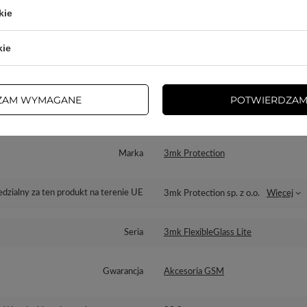
kie
kie
ZAM WYMAGANE
POTWIERDZAM
Cena sugerowana
69,90 PLN
/
szt.
Marka
3mk Protection
dzialny za ten produkt na terenie UE
3mk Protection sp. z o.o.
Więcej
Seria
3mk FlexibleGlass Lite
Gwarancja
Akcesoria GSM