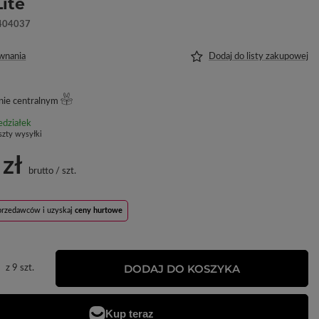
Lite
404037
wnania
Dodaj do listy zakupowej
ie centralnym
edziałek
szty wysyłki
 zł
brutto
/
szt.
sprzedawców i uzyskaj
ceny hurtowe
DODAJ DO KOSZYKA
z
9
szt.