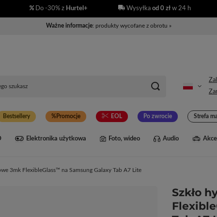
Do -30% z
Hurtel+
Wysyłka
od 0 zł
w 24 h
Ważne informacje
: produkty wycofane z obrotu »
Zal
Zar
Bestsellery
Promocje
EOL
Po zwrocie
Strefa m
D
Elektronika użytkowa
Foto, wideo
Audio
Akce
owe 3mk FlexibleGlass™ na Samsung Galaxy Tab A7 Lite
Szkło 
Flexibl