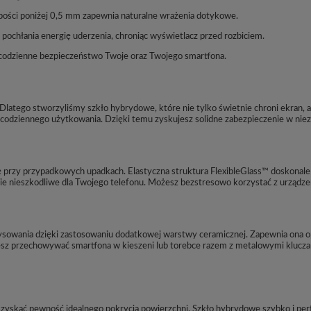
ubości poniżej 0,5 mm zapewnia naturalne wrażenia dotykowe.
ochłania energię uderzenia, chroniąc wyświetlacz przed rozbiciem.
 codzienne bezpieczeństwo Twoje oraz Twojego smartfona.
Dlatego stworzyliśmy szkło hybrydowe, które nie tylko świetnie chroni ekran, a
 codziennego użytkowania. Dzięki temu zyskujesz solidne zabezpieczenie w nie
 przy przypadkowych upadkach. Elastyczna struktura FlexibleGlass™ doskonale 
cie nieszkodliwe dla Twojego telefonu. Możesz bezstresowo korzystać z urządze
sowania dzięki zastosowaniu dodatkowej warstwy ceramicznej. Zapewnia ona op
sz przechowywać smartfona w kieszeni lub torebce razem z metalowymi kluczami
yskać pewność idealnego pokrycia powierzchni. Szkło hybrydowe szybko i perf