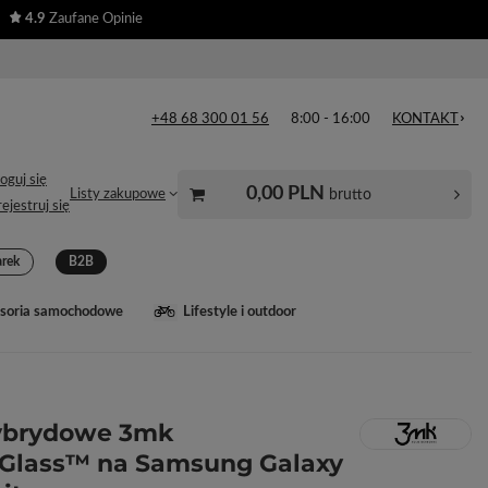
4.9
Zaufane Opinie
+48 68 300 01 56
8:00 - 16:00
KONTAKT
oguj się
0,00 PLN
brutto
Listy zakupowe
ejestruj się
arek
B2B
soria samochodowe
Lifestyle i outdoor
hybrydowe 3mk
eGlass™ na Samsung Galaxy