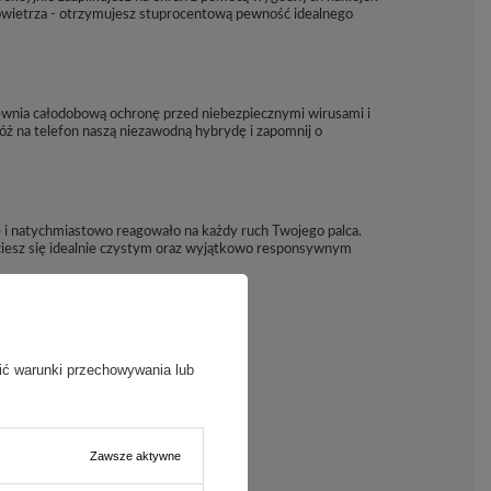
powietrza - otrzymujesz stuprocentową pewność idealnego
apewnia całodobową ochronę przed niebezpiecznymi wirusami i
óż na telefon naszą niezawodną hybrydę i zapomnij o
ie i natychmiastowo reagowało na każdy ruch Twojego palca.
 ciesz się idealnie czystym oraz wyjątkowo responsywnym
ić warunki przechowywania lub
Zawsze aktywne