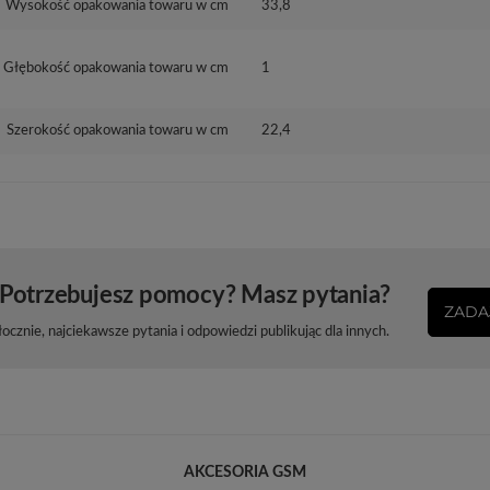
Wysokość opakowania towaru w cm
33,8
Głębokość opakowania towaru w cm
1
Szerokość opakowania towaru w cm
22,4
Potrzebujesz pomocy? Masz pytania?
ZADA
cznie, najciekawsze pytania i odpowiedzi publikując dla innych.
AKCESORIA GSM