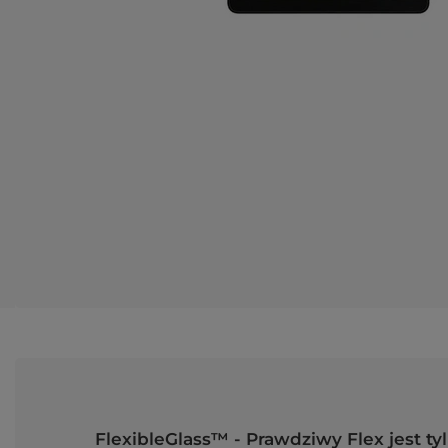
FlexibleGlass™ - Prawdziwy Flex jest ty