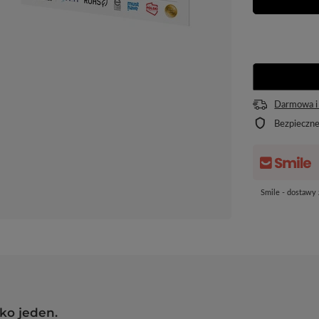
Darmowa i
Bezpieczn
Smile - dostawy
lko jeden.