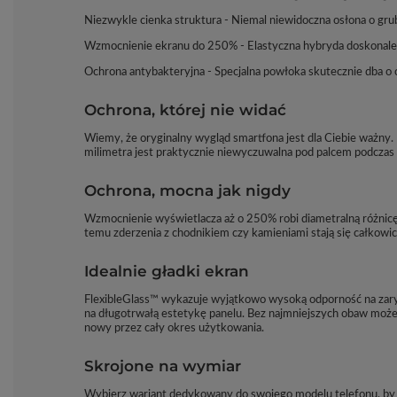
Niezwykle cienka struktura - Niemal niewidoczna osłona o gr
Wzmocnienie ekranu do 250% - Elastyczna hybryda doskonale p
Ochrona antybakteryjna - Specjalna powłoka skutecznie dba o
Ochrona, której nie widać
Wiemy, że oryginalny wygląd smartfona jest dla Ciebie ważny. 
milimetra jest praktycznie niewyczuwalna pod palcem podczas
Ochrona, mocna jak nigdy
Wzmocnienie wyświetlacza aż o 250% robi diametralną różnicę
temu zderzenia z chodnikiem czy kamieniami stają się całkowi
Idealnie gładki ekran
FlexibleGlass™ wykazuje wyjątkowo wysoką odporność na zary
na długotrwałą estetykę panelu. Bez najmniejszych obaw może
nowy przez cały okres użytkowania.
Skrojone na wymiar
Wybierz wariant dedykowany do swojego modelu telefonu, by z