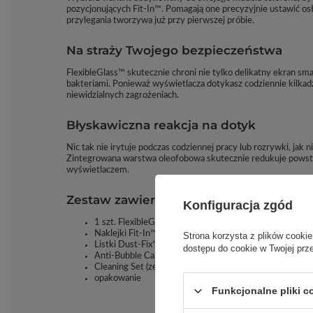
pozycjonujących Fit-In™. Pomagają one precyzyjnie ustawić os
przylegania tworzywa już przy pierwszej próbie.
Na straży Twojego bezpieczeństwa
FlexibleGlass™ skutecznie chroni nie tylko delikatny ekran s
bakteriami. Ponieważ wyświetlacza dotykasz codziennie kilkad
niewidzialnych zagrożeniach.
Błyskawiczna reakcja na dotyk
Nic tak nie irytuje podczas codziennej pracy lub rozrywki, ja
Zintegrowana warstwa oleofobowa skutecznie redukuje powstaw
wyświetlaczem.
Zestaw zawiera:
Konfiguracja zgód
1 szt. FlexibleGlass™ na ekran [model]
Naklejki Fit-In™ (ułatwiające pozycjonowanie)
Strona korzysta z plików cookie
Listki Dust-Fix™ (pomagające usunąć drobiny kurzu)
dostępu do cookie w Twojej prz
Anti-Bubble Card™ (do usuwania bąbelków powietrza)
Cleaning Set (zestaw do oczyszczenia ekranu)
opakowanie
Funkcjonalne pliki 