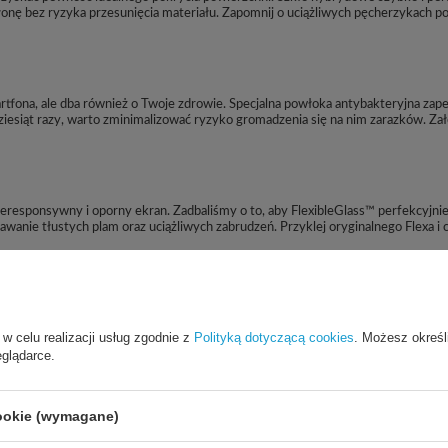
łonę bez ryzyka przesunięcia materiału. Zapomnij o uciążliwych pęcherzykach 
martfona, ale dba również o Twoje zdrowie. Specjalna powłoka antybakteryjna z
ziesiąt razy, warto zminimalizować ryzyko gromadzenia się na nim zarazków. Zał
k nieresponsywny i oporny ekran. Zadbaliśmy o to, aby FlexibleGlass™ perfekcyjn
anie tłustych plam oraz uciążliwych zabrudzeń. Przyklej oryginalnego Flexa i
 w celu realizacji usług zgodnie z
Polityką dotyczącą cookies
. Możesz określ
eglądarce.
cookie (wymagane)