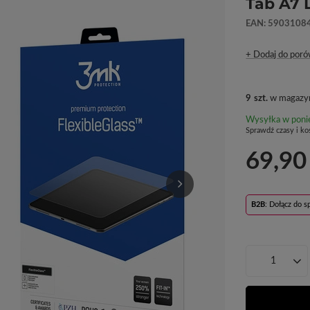
Tab A7 
EAN: 5903108
+ Dodaj do poró
9
szt.
w magazyn
Wysyłka
w poni
Sprawdź czasy i ko
69,90
B2B
: Dołącz do 