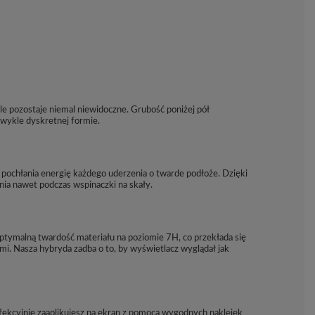
le pozostaje niemal niewidoczne. Grubość poniżej pół
zwykle dyskretnej formie.
pochłania energię każdego uderzenia o twarde podłoże. Dzięki
nia nawet podczas wspinaczki na skały.
tymalną twardość materiału na poziomie 7H, co przekłada się
. Nasza hybryda zadba o to, by wyświetlacz wyglądał jak
ekcyjnie zaaplikujesz na ekran z pomocą wygodnych naklejek