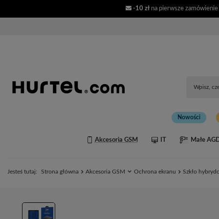
-10 zł
na pierwsze zamówienie
Nowości
Akcesoria GSM
IT
Małe AG
Jesteś tutaj:
Strona główna
Akcesoria GSM
Ochrona ekranu
Szkło hybryd