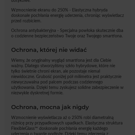
dotykowe.
Wzmocnienie ekranu do 250% - Elastyczna hybryda
doskonale pochłania energię uderzenia, chroniąc wyświetlacz
przed rozbiciem.
Ochrona antybakteryjna - Specjalna powłoka skutecznie dba
o codzienne bezpieczeństwo Twoje oraz Twojego smartfona.
Ochrona, której nie widać
Wiemy, że oryginalny wygląd smartfona jest dla Ciebie
ważny. Dlatego stworzyliśmy szkło hybrydowe, które nie
tylko świetnie chroni ekran, ale pozostaje niemal
niewidoczne. Grubość poniżej pół milimetra jest praktycznie
niewyczuwalna pod palcem podczas codziennego
użytkowania. Dzięki temu zyskujesz solidne zabezpieczenie w
niezwykle dyskretnej formie.
Ochrona, mocna jak nigdy
Wzmocnienie wyświetlacza aż o 250% robi diametralną
różnicę przy przypadkowych upadkach. Elastyczna struktura
FlexibleGlass™ doskonale pochłania energię każdego
uderzenia o twarde podłoże. Dzięki temu zderzenia z