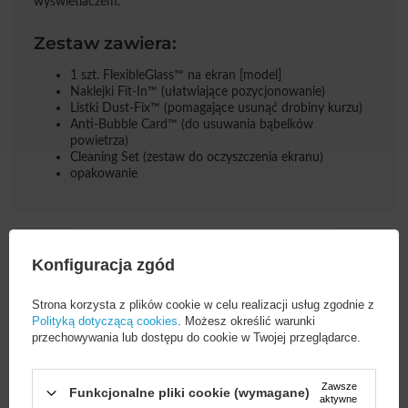
wyświetlaczem.
Zestaw zawiera:
1 szt. FlexibleGlass™ na ekran [model]
Naklejki Fit-In™ (ułatwiające pozycjonowanie)
Listki Dust-Fix™ (pomagające usunąć drobiny kurzu)
Anti-Bubble Card™ (do usuwania bąbelków
powietrza)
Cleaning Set (zestaw do oczyszczenia ekranu)
opakowanie
Konfiguracja zgód
Cena sugerowana
59,90 PLN
/
szt.
Strona korzysta z plików cookie w celu realizacji usług zgodnie z
Polityką dotyczącą cookies
. Możesz określić warunki
przechowywania lub dostępu do cookie w Twojej przeglądarce.
Marka
3mk Protection
Zawsze
Funkcjonalne pliki cookie (wymagane)
Podmiot odpowiedzialny
3mk Protection sp. z
aktywne