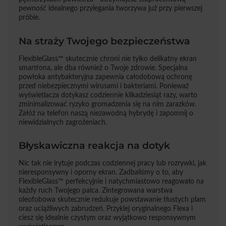
pewność idealnego przylegania tworzywa już przy pierwszej
próbie.
Na straży Twojego bezpieczeństwa
FlexibleGlass™ skutecznie chroni nie tylko delikatny ekran
smartfona, ale dba również o Twoje zdrowie. Specjalna
powłoka antybakteryjna zapewnia całodobową ochronę
przed niebezpiecznymi wirusami i bakteriami. Ponieważ
wyświetlacza dotykasz codziennie kilkadziesiąt razy, warto
zminimalizować ryzyko gromadzenia się na nim zarazków.
Załóż na telefon naszą niezawodną hybrydę i zapomnij o
niewidzialnych zagrożeniach.
Błyskawiczna reakcja na dotyk
Nic tak nie irytuje podczas codziennej pracy lub rozrywki, jak
nieresponsywny i oporny ekran. Zadbaliśmy o to, aby
FlexibleGlass™ perfekcyjnie i natychmiastowo reagowało na
każdy ruch Twojego palca. Zintegrowana warstwa
oleofobowa skutecznie redukuje powstawanie tłustych plam
oraz uciążliwych zabrudzeń. Przyklej oryginalnego Flexa i
ciesz się idealnie czystym oraz wyjątkowo responsywnym