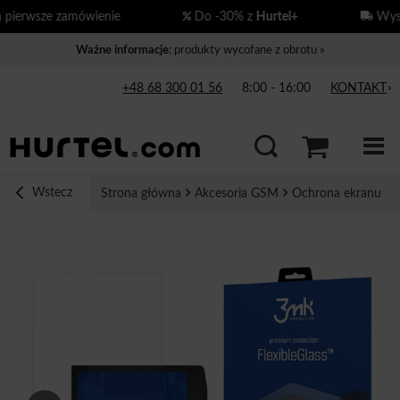
erwsze zamówienie
Do -30% z
Hurtel+
Wysył
Ważne informacje
: produkty wycofane z obrotu »
+48 68 300 01 56
8:00 - 16:00
KONTAKT
Wstecz
Strona główna
Akcesoria GSM
Ochrona ekranu