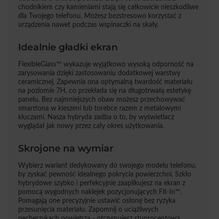
chodnikiem czy kamieniami stają się całkowicie nieszkodliwe
dla Twojego telefonu. Możesz bezstresowo korzystać z
urządzenia nawet podczas wspinaczki na skały.
Idealnie gładki ekran
FlexibleGlass™ wykazuje wyjątkowo wysoką odporność na
zarysowania dzięki zastosowaniu dodatkowej warstwy
ceramicznej. Zapewnia ona optymalną twardość materiału
na poziomie 7H, co przekłada się na długotrwałą estetykę
panelu. Bez najmniejszych obaw możesz przechowywać
smartfona w kieszeni lub torebce razem z metalowymi
kluczami. Nasza hybryda zadba o to, by wyświetlacz
wyglądał jak nowy przez cały okres użytkowania.
Skrojone na wymiar
Wybierz wariant dedykowany do swojego modelu telefonu,
by zyskać pewność idealnego pokrycia powierzchni. Szkło
hybrydowe szybko i perfekcyjnie zaaplikujesz na ekran z
pomocą wygodnych naklejek pozycjonujących Fit-In™.
Pomagają one precyzyjnie ustawić osłonę bez ryzyka
przesunięcia materiału. Zapomnij o uciążliwych
pęcherzykach powietrza - otrzymujesz stuprocentową