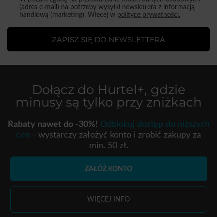
(adres e-mail) na potrzeby wysyłki newslettera z informacją
handlową (marketing). Więcej w
polityce prywatności.
ZAPISZ SIĘ DO NEWSLETTERA
Dołącz do
Hurtel+
, gdzie
minusy są tylko przy zniżkach
Rabaty nawet do -30%
!
Odblokuj dostęp do niższych
cen
- wystarczy założyć konto i zrobić zakupy za
min. 50 zł.
ZAŁÓŻ KONTO
WIĘCEJ INFO