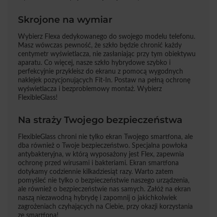
Skrojone na wymiar
Wybierz Flexa dedykowanego do swojego modelu telefonu.
Masz wówczas pewność, że szkło będzie chronić każdy
centymetr wyświetlacza, nie zasłaniając przy tym obiektywu
aparatu. Co więcej, nasze szkło hybrydowe szybko i
perfekcyjnie przykleisz do ekranu z pomocą wygodnych
naklejek pozycjonujących Fit-In. Postaw na pełną ochronę
wyświetlacza i bezproblemowy montaż. Wybierz
FlexibleGlass!
Na straży Twojego bezpieczeństwa
FlexibleGlass chroni nie tylko ekran Twojego smartfona, ale
dba również o Twoje bezpieczeństwo. Specjalna powłoka
antybakteryjna, w którą wyposażony jest Flex, zapewnia
ochronę przed wirusami i bakteriami. Ekran smartfona
dotykamy codziennie kilkadziesiąt razy. Warto zatem
pomyśleć nie tylko o bezpieczeństwie naszego urządzenia,
ale również o bezpieczeństwie nas samych. Załóż na ekran
naszą niezawodną hybrydę i zapomnij o jakichkolwiek
zagrożeniach czyhających na Ciebie, przy okazji korzystania
ze smartfona!