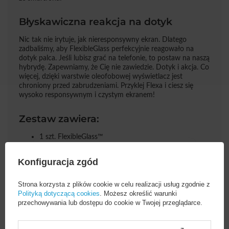
Błyskawiczna reakcja na dotyk
Nic tak nie irytuje, jak nieresponsywny ekran. Dlatego
zadbaliśmy, aby FlexibleGlass perfekcyjnie reagowało na
dotyk palca. Jeśli lubisz grać na telefonie, to postaw na naszą
hybrydę. Zapewniamy, że Cię nie zawiedzie. Dotyk i akcja. Co
więcej, dzięki warstwie oleofobowej wyświetlacz jest
chroniony przed zabrudzeniami. Przyklej Flexa i ciesz się
wysoko responsywnym i czystym ekranem!
Zestaw zawiera:
1 szt. FlexibleGlass™
naklejki Fit-In™ - ułatwiające pozycjonowanie szkła
listki Dust-Fix™ - pomagające usunąć drobiny kurzu
Konfiguracja zgód
Anti-Bubble Card™ - do usuwania bąbelków
powietrza
Cleaning Set - do oczyszczenia ekranu
Strona korzysta z plików cookie w celu realizacji usług zgodnie z
opakowanie
Polityką dotyczącą cookies
. Możesz określić warunki
przechowywania lub dostępu do cookie w Twojej przeglądarce.