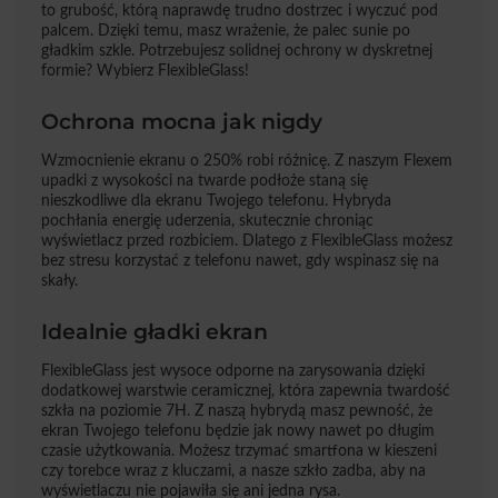
to grubość, którą naprawdę trudno dostrzec i wyczuć pod
palcem. Dzięki temu, masz wrażenie, że palec sunie po
gładkim szkle. Potrzebujesz solidnej ochrony w dyskretnej
formie? Wybierz FlexibleGlass!
Ochrona mocna jak nigdy
Wzmocnienie ekranu o 250% robi różnicę. Z naszym Flexem
upadki z wysokości na twarde podłoże staną się
nieszkodliwe dla ekranu Twojego telefonu. Hybryda
pochłania energię uderzenia, skutecznie chroniąc
wyświetlacz przed rozbiciem. Dlatego z FlexibleGlass możesz
bez stresu korzystać z telefonu nawet, gdy wspinasz się na
skały.
Idealnie gładki ekran
FlexibleGlass jest wysoce odporne na zarysowania dzięki
dodatkowej warstwie ceramicznej, która zapewnia twardość
szkła na poziomie 7H. Z naszą hybrydą masz pewność, że
ekran Twojego telefonu będzie jak nowy nawet po długim
czasie użytkowania. Możesz trzymać smartfona w kieszeni
czy torebce wraz z kluczami, a nasze szkło zadba, aby na
wyświetlaczu nie pojawiła się ani jedna rysa.