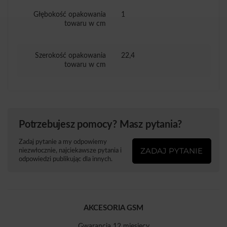
Głębokość opakowania
1
towaru w cm
Szerokość opakowania
22,4
towaru w cm
Potrzebujesz pomocy? Masz pytania?
Zadaj pytanie a my odpowiemy
ZADAJ PYTANIE
niezwłocznie, najciekawsze pytania i
odpowiedzi publikując dla innych.
AKCESORIA GSM
Gwarancja 12 miesięcy