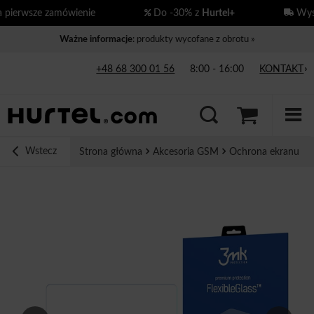
erwsze zamówienie
Do -30% z
Hurtel+
Wysył
Ważne informacje
: produkty wycofane z obrotu »
+48 68 300 01 56
8:00 - 16:00
KONTAKT
Wstecz
Strona główna
Akcesoria GSM
Ochrona ekranu