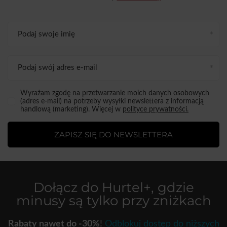
Podaj swoje imię
Podaj swój adres e-mail
Wyrażam zgodę na przetwarzanie moich danych osobowych
(adres e-mail) na potrzeby wysyłki newslettera z informacją
handlową (marketing). Więcej w
polityce prywatności.
ZAPISZ SIĘ DO NEWSLETTERA
Dołącz do
Hurtel+
, gdzie
minusy są tylko przy zniżkach
Rabaty nawet do -30%
!
Odblokuj dostęp do niższych