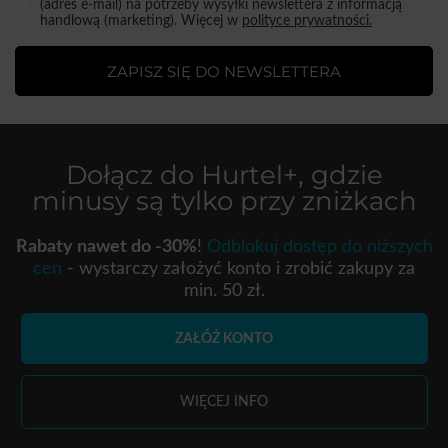
(adres e-mail) na potrzeby wysyłki newslettera z informacją
handlową (marketing). Więcej w
polityce prywatności.
ZAPISZ SIĘ DO NEWSLETTERA
Dołącz do
Hurtel+
, gdzie
minusy są tylko przy zniżkach
Rabaty nawet do -30%
!
Odblokuj dostęp do niższych
cen
- wystarczy założyć konto i zrobić zakupy za
min. 50 zł.
ZAŁÓŻ KONTO
WIĘCEJ INFO