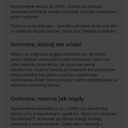
Wzmocnienie ekranu do 250% - Elastyczna hybryda
doskonale pochłania energię uderzenia, chroniąc wyświetlacz
przed rozbiciem.
Ochrona antybakteryjna - Specjalna powłoka skutecznie dba
o codzienne bezpieczeństwo Twoje oraz Twojego smartfona.
Ochrona, której nie widać
Wiemy, że oryginalny wygląd smartfona jest dla Ciebie
ważny. Dlatego stworzyliśmy szkło hybrydowe, które nie
tylko świetnie chroni ekran, ale pozostaje niemal
niewidoczne. Grubość poniżej pół milimetra jest praktycznie
niewyczuwalna pod palcem podczas codziennego
użytkowania. Dzięki temu zyskujesz solidne zabezpieczenie w
niezwykle dyskretnej formie.
Ochrona, mocna jak nigdy
Wzmocnienie wyświetlacza aż o 250% robi diametralną
różnicę przy przypadkowych upadkach. Elastyczna struktura
FlexibleGlass™ doskonale pochłania energię każdego
uderzenia o twarde podłoże. Dzięki temu zderzenia z