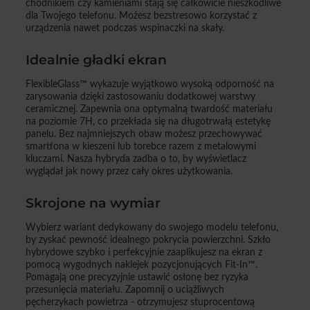
chodnikiem czy kamieniami stają się całkowicie nieszkodliwe
dla Twojego telefonu. Możesz bezstresowo korzystać z
urządzenia nawet podczas wspinaczki na skały.
Idealnie gładki ekran
FlexibleGlass™ wykazuje wyjątkowo wysoką odporność na
zarysowania dzięki zastosowaniu dodatkowej warstwy
ceramicznej. Zapewnia ona optymalną twardość materiału
na poziomie 7H, co przekłada się na długotrwałą estetykę
panelu. Bez najmniejszych obaw możesz przechowywać
smartfona w kieszeni lub torebce razem z metalowymi
kluczami. Nasza hybryda zadba o to, by wyświetlacz
wyglądał jak nowy przez cały okres użytkowania.
Skrojone na wymiar
Wybierz wariant dedykowany do swojego modelu telefonu,
by zyskać pewność idealnego pokrycia powierzchni. Szkło
hybrydowe szybko i perfekcyjnie zaaplikujesz na ekran z
pomocą wygodnych naklejek pozycjonujących Fit-In™.
Pomagają one precyzyjnie ustawić osłonę bez ryzyka
przesunięcia materiału. Zapomnij o uciążliwych
pęcherzykach powietrza - otrzymujesz stuprocentową