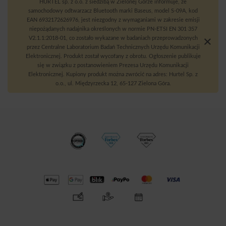
HURTEL sp. z o.o. z siedzibą w Zielonej Górze informuje, że
samochodowy odtwarzacz Bluetooth marki Baseus, model S-09A, kod
EAN 6932172626976, jest niezgodny z wymaganiami w zakresie emisji
niepożądanych nadajnika określonych w normie PN-ETSI EN 301 357
V2.1.1:2018-01, co zostało wykazane w badaniach przeprowadzonych
przez Centralne Laboratorium Badań Technicznych Urzędu Komunikacji
Elektronicznej. Produkt został wycofany z obrotu. Ogłoszenie publikuje
się w związku z postanowieniem Prezesa Urzędu Komunikacji
Elektronicznej. Kupiony produkt można zwrócić na adres: Hurtel Sp. z
o.o., ul. Międzyrzecka 12, 65-127 Zielona Góra.