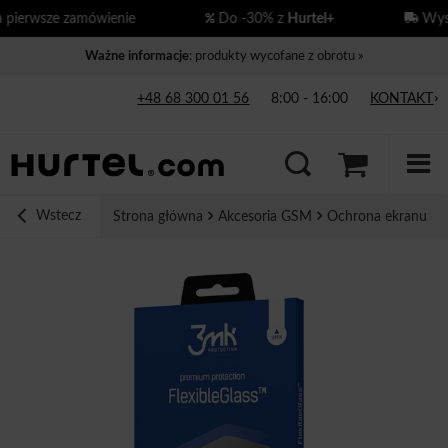
erwsze zamówienie
Do -30% z
Hurtel+
Wysył
Ważne informacje
: produkty wycofane z obrotu »
+48 68 300 01 56
8:00 - 16:00
KONTAKT
Wstecz
Strona główna
Akcesoria GSM
Ochrona ekranu