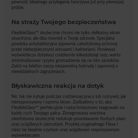
pewność idealnego przylegania tworzywa już przy pierwszej
próbie.
Na straży Twojego bezpieczeństwa
FlexibleGlass™ skutecznie chroni nie tylko delikatny ekran
smartfona, ale dba również o Twoje zdrowie. Specjalna
powłoka antybakteryjna zapewnia całodobową ochronę
przed niebezpiecznymi wirusami i bakteriami. Ponieważ
wyświetlacza dotykasz codziennie kilkadziesiąt razy, warto
zminimalizować ryzyko gromadzenia się na nim zarazków.
Załóż na telefon naszą niezawodną hybrydę i zapomnij o
niewidzialnych zagrożeniach.
Błyskawiczna reakcja na dotyk
Nic tak nie irytuje podczas codziennej pracy lub rozrywki, jak
nieresponsywny i oporny ekran. Zadbaliśmy o to, aby
FlexibleGlass™ perfekcyjnie i natychmiastowo reagowało na
każdy ruch Twojego palca. Zintegrowana warstwa
oleofobowa skutecznie redukuje powstawanie tłustych plam
oraz uciążliwych zabrudzeń. Przyklej oryginalnego Flexa i
ciesz się idealnie czystym oraz wyjątkowo responsywnym
wyświetlaczem.