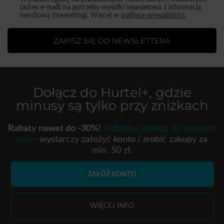
(adres e-mail) na potrzeby wysyłki newslettera z informacją
handlową (marketing). Więcej w
polityce prywatności.
ZAPISZ SIĘ DO NEWSLETTERA
Dołącz do
Hurtel+
, gdzie
minusy są tylko przy zniżkach
Rabaty nawet do -30%
!
Odblokuj dostęp do niższych
cen
- wystarczy założyć konto i zrobić zakupy za
min. 50 zł.
ZAŁÓŻ KONTO
WIĘCEJ INFO