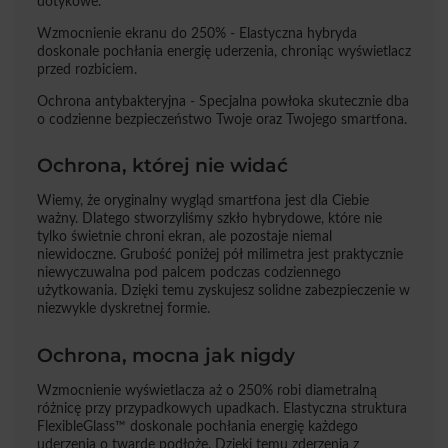
dotykowe.
Wzmocnienie ekranu do 250% - Elastyczna hybryda
doskonale pochłania energię uderzenia, chroniąc wyświetlacz
przed rozbiciem.
Ochrona antybakteryjna - Specjalna powłoka skutecznie dba
o codzienne bezpieczeństwo Twoje oraz Twojego smartfona.
Ochrona, której nie widać
Wiemy, że oryginalny wygląd smartfona jest dla Ciebie
ważny. Dlatego stworzyliśmy szkło hybrydowe, które nie
tylko świetnie chroni ekran, ale pozostaje niemal
niewidoczne. Grubość poniżej pół milimetra jest praktycznie
niewyczuwalna pod palcem podczas codziennego
użytkowania. Dzięki temu zyskujesz solidne zabezpieczenie w
niezwykle dyskretnej formie.
Ochrona, mocna jak nigdy
Wzmocnienie wyświetlacza aż o 250% robi diametralną
różnicę przy przypadkowych upadkach. Elastyczna struktura
FlexibleGlass™ doskonale pochłania energię każdego
uderzenia o twarde podłoże. Dzięki temu zderzenia z