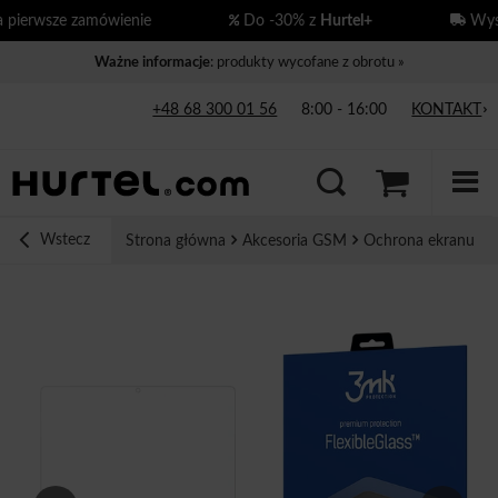
erwsze zamówienie
Do -30% z
Hurtel+
Wysył
Ważne informacje
: produkty wycofane z obrotu »
+48 68 300 01 56
8:00 - 16:00
KONTAKT
Wstecz
Strona główna
Akcesoria GSM
Ochrona ekranu