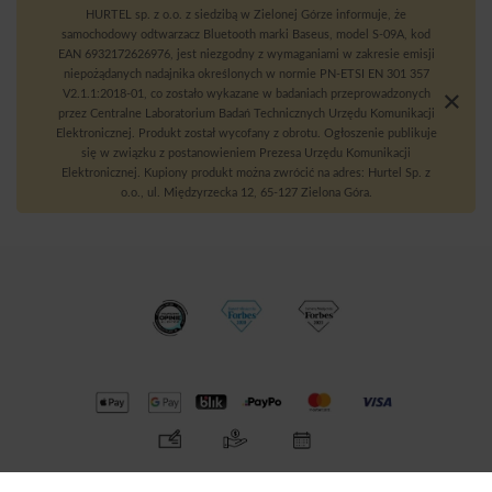
HURTEL sp. z o.o. z siedzibą w Zielonej Górze informuje, że
samochodowy odtwarzacz Bluetooth marki Baseus, model S-09A, kod
EAN 6932172626976, jest niezgodny z wymaganiami w zakresie emisji
niepożądanych nadajnika określonych w normie PN-ETSI EN 301 357
V2.1.1:2018-01, co zostało wykazane w badaniach przeprowadzonych
przez Centralne Laboratorium Badań Technicznych Urzędu Komunikacji
Elektronicznej. Produkt został wycofany z obrotu. Ogłoszenie publikuje
się w związku z postanowieniem Prezesa Urzędu Komunikacji
Elektronicznej. Kupiony produkt można zwrócić na adres: Hurtel Sp. z
o.o., ul. Międzyrzecka 12, 65-127 Zielona Góra.