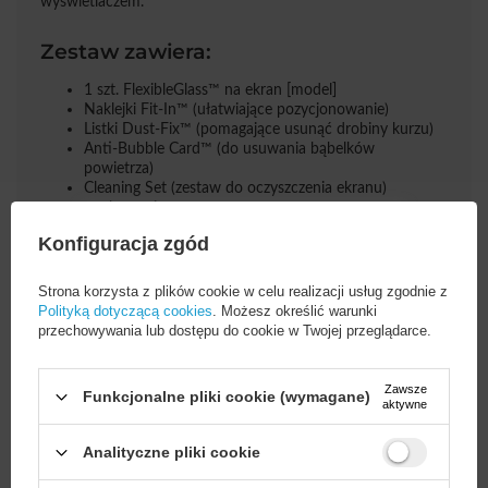
wyświetlaczem.
Zestaw zawiera:
1 szt. FlexibleGlass™ na ekran [model]
Naklejki Fit-In™ (ułatwiające pozycjonowanie)
Listki Dust-Fix™ (pomagające usunąć drobiny kurzu)
Anti-Bubble Card™ (do usuwania bąbelków
powietrza)
Cleaning Set (zestaw do oczyszczenia ekranu)
opakowanie
Konfiguracja zgód
Strona korzysta z plików cookie w celu realizacji usług zgodnie z
Polityką dotyczącą cookies
. Możesz określić warunki
przechowywania lub dostępu do cookie w Twojej przeglądarce.
Cena sugerowana
69,90 PLN
/
szt.
Zawsze
Funkcjonalne pliki cookie (wymagane)
Marka
3mk Protection
aktywne
Analityczne pliki cookie
Podmiot odpowiedzialny
3mk Protection sp. z