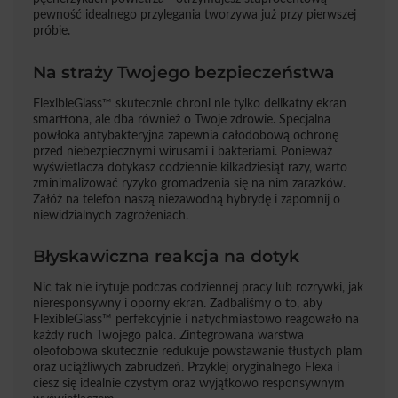
pewność idealnego przylegania tworzywa już przy pierwszej
próbie.
Na straży Twojego bezpieczeństwa
FlexibleGlass™ skutecznie chroni nie tylko delikatny ekran
smartfona, ale dba również o Twoje zdrowie. Specjalna
powłoka antybakteryjna zapewnia całodobową ochronę
przed niebezpiecznymi wirusami i bakteriami. Ponieważ
wyświetlacza dotykasz codziennie kilkadziesiąt razy, warto
zminimalizować ryzyko gromadzenia się na nim zarazków.
Załóż na telefon naszą niezawodną hybrydę i zapomnij o
niewidzialnych zagrożeniach.
Błyskawiczna reakcja na dotyk
Nic tak nie irytuje podczas codziennej pracy lub rozrywki, jak
nieresponsywny i oporny ekran. Zadbaliśmy o to, aby
FlexibleGlass™ perfekcyjnie i natychmiastowo reagowało na
każdy ruch Twojego palca. Zintegrowana warstwa
oleofobowa skutecznie redukuje powstawanie tłustych plam
oraz uciążliwych zabrudzeń. Przyklej oryginalnego Flexa i
ciesz się idealnie czystym oraz wyjątkowo responsywnym