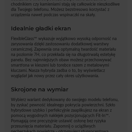
chodnikiem czy kamieniami stają się całkowicie nieszkodliwe
dla Twojego telefonu. Możesz bezstresowo korzystać z
urządzenia nawet podczas wspinaczki na skały.
Idealnie gładki ekran
FlexibleGlass™ wykazuje wyjątkowo wysoką odporność na
zarysowania dzięki zastosowaniu dodatkowej warstwy
ceramicznej. Zapewnia ona optymalną twardość materiału
na poziomie 7H, co przekłada się na długotrwałą estetykę
panelu. Bez najmniejszych obaw możesz przechowywać
smartfona w kieszeni lub torebce razem z metalowymi
kluczami. Nasza hybryda zadba o to, by wyświetlacz
wyglądał jak nowy przez cały okres użytkowania.
Skrojone na wymiar
Wybierz wariant dedykowany do swojego modelu telefonu,
by zyskać pewność idealnego pokrycia powierzchni. Szkło
hybrydowe szybko i perfekcyjnie zaaplikujesz na ekran z
pomocą wygodnych naklejek pozycjonujących Fit-In™.
Pomagają one precyzyjnie ustawić osłonę bez ryzyka
przesunięcia materiału. Zapomnij o uciążliwych
pęcherzykach powietrza - otrzymujesz stuprocentową