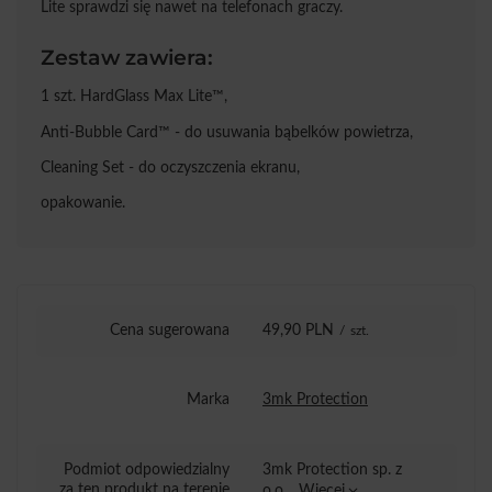
Lite sprawdzi się nawet na telefonach graczy.
Zestaw zawiera:
1 szt. HardGlass Max Lite™,
Anti-Bubble Card™ - do usuwania bąbelków powietrza,
Cleaning Set - do oczyszczenia ekranu,
opakowanie.
Cena sugerowana
49,90 PLN
/
szt.
Marka
3mk Protection
Podmiot odpowiedzialny
3mk Protection sp. z
za ten produkt na terenie
o.o.
Więcej