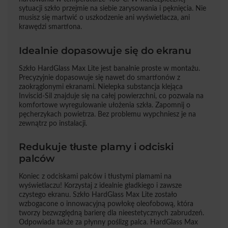
sytuacji szkło przejmie na siebie zarysowania i pęknięcia. Nie
musisz się martwić o uszkodzenie ani wyświetlacza, ani
krawędzi smartfona.
Idealnie dopasowuje się do ekranu
Szkło HardGlass Max Lite jest banalnie proste w montażu.
Precyzyjnie dopasowuje się nawet do smartfonów z
zaokrąglonymi ekranami. Nielepka substancja klejąca
Inviscid-Sil znajduje się na całej powierzchni, co pozwala na
komfortowe wyregulowanie ułożenia szkła. Zapomnij o
pęcherzykach powietrza. Bez problemu wypchniesz je na
zewnątrz po instalacji.
Redukuje tłuste plamy i odciski
palców
Koniec z odciskami palców i tłustymi plamami na
wyświetlaczu! Korzystaj z idealnie gładkiego i zawsze
czystego ekranu. Szkło HardGlass Max Lite zostało
wzbogacone o innowacyjną powłokę oleofobową, która
tworzy bezwzględną barierę dla nieestetycznych zabrudzeń.
Odpowiada także za płynny poślizg palca. HardGlass Max