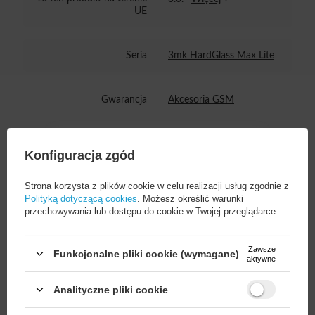
UE
Seria
3mk HardGlass Max Lite
Gwarancja
Akcesoria GSM
Wysokość opakowania
19
Konfiguracja zgód
towaru w cm
Strona korzysta z plików cookie w celu realizacji usług zgodnie z
Polityką dotyczącą cookies
. Możesz określić warunki
Głębokość opakowania
8,2
przechowywania lub dostępu do cookie w Twojej przeglądarce.
towaru w cm
Zawsze
Funkcjonalne pliki cookie (wymagane)
Szerokość opakowania
11
Więcej
aktywne
towaru w cm
Analityczne pliki cookie