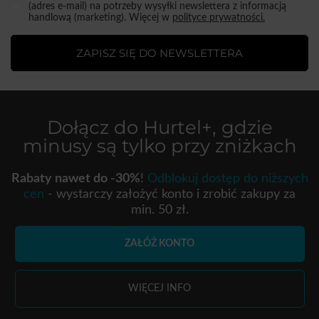
(adres e-mail) na potrzeby wysyłki newslettera z informacją
handlową (marketing). Więcej w
polityce prywatności.
ZAPISZ SIĘ DO NEWSLETTERA
Dołącz do
Hurtel+
, gdzie
minusy są tylko przy zniżkach
Rabaty nawet do -30%
!
Odblokuj dostęp do niższych
cen
- wystarczy założyć konto i zrobić zakupy za
min. 50 zł.
ZAŁÓŻ KONTO
WIĘCEJ INFO