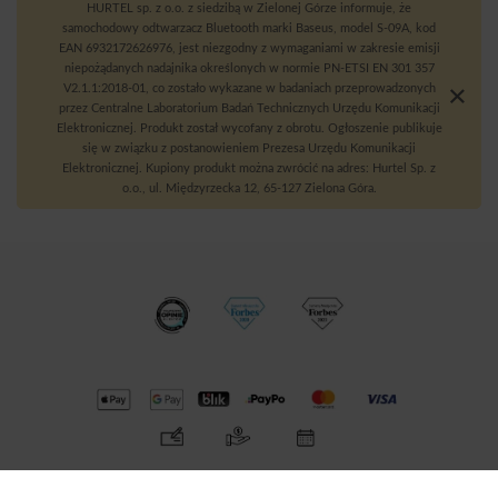
HURTEL sp. z o.o. z siedzibą w Zielonej Górze informuje, że
samochodowy odtwarzacz Bluetooth marki Baseus, model S-09A, kod
EAN 6932172626976, jest niezgodny z wymaganiami w zakresie emisji
niepożądanych nadajnika określonych w normie PN-ETSI EN 301 357
V2.1.1:2018-01, co zostało wykazane w badaniach przeprowadzonych
przez Centralne Laboratorium Badań Technicznych Urzędu Komunikacji
Elektronicznej. Produkt został wycofany z obrotu. Ogłoszenie publikuje
się w związku z postanowieniem Prezesa Urzędu Komunikacji
Elektronicznej. Kupiony produkt można zwrócić na adres: Hurtel Sp. z
o.o., ul. Międzyrzecka 12, 65-127 Zielona Góra.