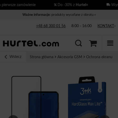
ierwsze zamówienie
Do -30% z
Hurtel+
Wysył
Ważne informacje
: produkty wycofane z obrotu »
+48 68 300 01 56
8:00 - 16:00
KONTAKT
Wstecz
Strona główna
Akcesoria GSM
Ochrona ekranu