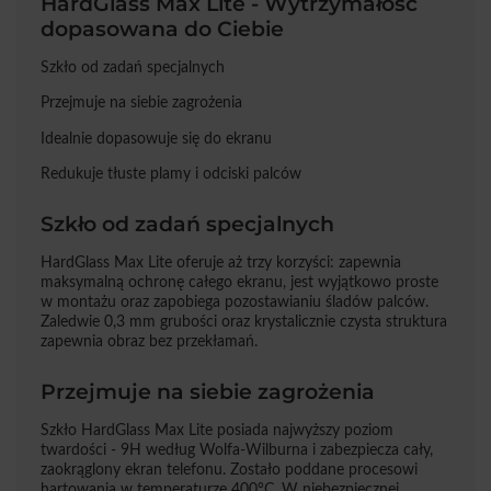
HardGlass Max Lite - Wytrzymałość
dopasowana do Ciebie
Szkło od zadań specjalnych
Przejmuje na siebie zagrożenia
Idealnie dopasowuje się do ekranu
Redukuje tłuste plamy i odciski palców
Szkło od zadań specjalnych
HardGlass Max Lite oferuje aż trzy korzyści: zapewnia
maksymalną ochronę całego ekranu, jest wyjątkowo proste
w montażu oraz zapobiega pozostawianiu śladów palców.
Zaledwie 0,3 mm grubości oraz krystalicznie czysta struktura
zapewnia obraz bez przekłamań.
Przejmuje na siebie zagrożenia
Szkło HardGlass Max Lite posiada najwyższy poziom
twardości - 9H według Wolfa-Wilburna i zabezpiecza cały,
zaokrąglony ekran telefonu. Zostało poddane procesowi
hartowania w temperaturze 400°C. W niebezpiecznej