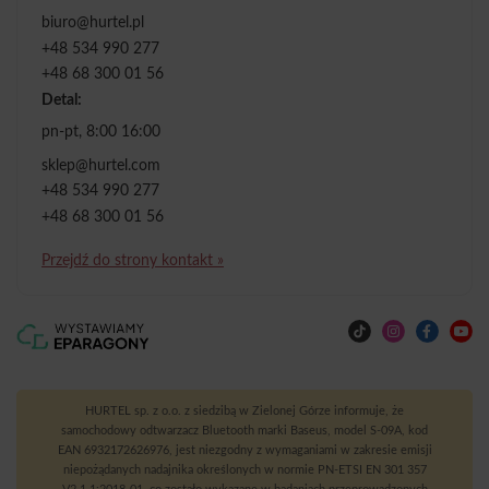
biuro@hurtel.pl
+48 534 990 277
+48 68 300 01 56
Detal:
pn-pt, 8:00 16:00
sklep@hurtel.com
+48 534 990 277
+48 68 300 01 56
Przejdź do strony kontakt »
HURTEL sp. z o.o. z siedzibą w Zielonej Górze informuje, że
samochodowy odtwarzacz Bluetooth marki Baseus, model S-09A, kod
EAN 6932172626976, jest niezgodny z wymaganiami w zakresie emisji
niepożądanych nadajnika określonych w normie PN-ETSI EN 301 357