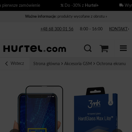
erwsze zamówienie
Do -30% z
Hurtel+
Wysył
Ważne informacje
: produkty wycofane z obrotu »
+48 68 300 01 56
8:00 - 16:00
KONTAKT
Wstecz
Strona główna
Akcesoria GSM
Ochrona ekranu