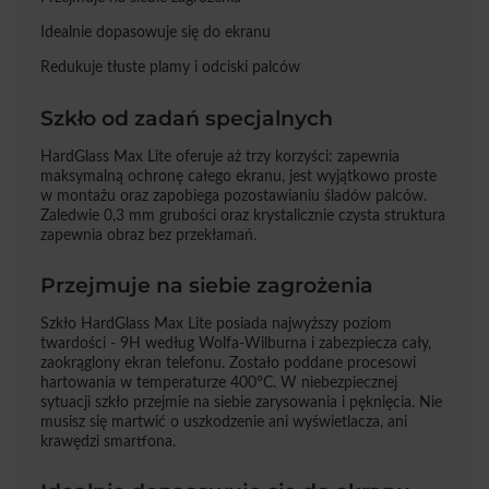
Idealnie dopasowuje się do ekranu
Redukuje tłuste plamy i odciski palców
Szkło od zadań specjalnych
HardGlass Max Lite oferuje aż trzy korzyści: zapewnia
maksymalną ochronę całego ekranu, jest wyjątkowo proste
w montażu oraz zapobiega pozostawianiu śladów palców.
Zaledwie 0,3 mm grubości oraz krystalicznie czysta struktura
zapewnia obraz bez przekłamań.
Przejmuje na siebie zagrożenia
Szkło HardGlass Max Lite posiada najwyższy poziom
twardości - 9H według Wolfa-Wilburna i zabezpiecza cały,
zaokrąglony ekran telefonu. Zostało poddane procesowi
hartowania w temperaturze 400°C. W niebezpiecznej
sytuacji szkło przejmie na siebie zarysowania i pęknięcia. Nie
musisz się martwić o uszkodzenie ani wyświetlacza, ani
krawędzi smartfona.