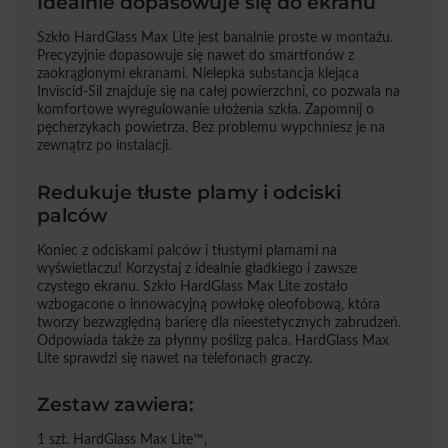
Idealnie dopasowuje się do ekranu
Szkło HardGlass Max Lite jest banalnie proste w montażu.
Precyzyjnie dopasowuje się nawet do smartfonów z
zaokrąglonymi ekranami. Nielepka substancja klejąca
Inviscid-Sil znajduje się na całej powierzchni, co pozwala na
komfortowe wyregulowanie ułożenia szkła. Zapomnij o
pęcherzykach powietrza. Bez problemu wypchniesz je na
zewnątrz po instalacji.
Redukuje tłuste plamy i odciski
palców
Koniec z odciskami palców i tłustymi plamami na
wyświetlaczu! Korzystaj z idealnie gładkiego i zawsze
czystego ekranu. Szkło HardGlass Max Lite zostało
wzbogacone o innowacyjną powłokę oleofobową, która
tworzy bezwzględną barierę dla nieestetycznych zabrudzeń.
Odpowiada także za płynny poślizg palca. HardGlass Max
Lite sprawdzi się nawet na telefonach graczy.
Zestaw zawiera:
1 szt. HardGlass Max Lite™,