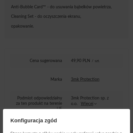
Anti-Bubble Card™ - do usuwania bąbelków powietrza,
Cleaning Set - do oczyszczenia ekranu,
opakowanie.
Cena sugerowana
49,90 PLN
/
szt.
Marka
3mk Protection
Podmiot odpowiedzialny
3mk Protection sp. z
za ten produkt na terenie
o.o.
Więcej
UE
Konfiguracja zgód
Seria
3mk HardGlass Max Lite
Black