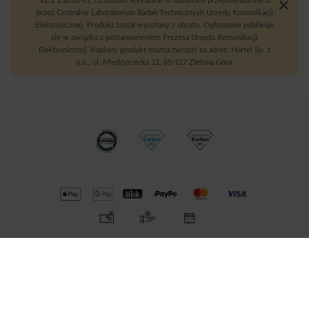
V2.1.1:2018-01, co zostało wykazane w badaniach przeprowadzonych
przez Centralne Laboratorium Badań Technicznych Urzędu Komunikacji
Elektronicznej. Produkt został wycofany z obrotu. Ogłoszenie publikuje
się w związku z postanowieniem Prezesa Urzędu Komunikacji
Elektronicznej. Kupiony produkt można zwrócić na adres: Hurtel Sp. z
o.o., ul. Międzyrzecka 12, 65-127 Zielona Góra.