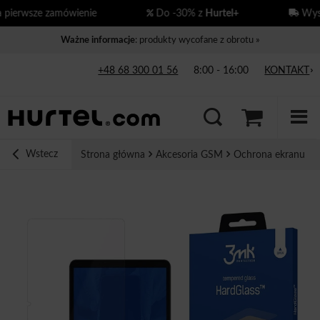
erwsze zamówienie
Do -30% z
Hurtel+
Wysył
Ważne informacje
: produkty wycofane z obrotu »
+48 68 300 01 56
8:00 - 16:00
KONTAKT
Wstecz
Strona główna
Akcesoria GSM
Ochrona ekranu