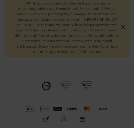
HURTEL sp. z o.o. z siedzibą w Zielonej Górze informuje, że
samochodowy odtwarzacz Bluetooth marki Baseus, model S-09A, kod
EAN 6932172626976, jest niezgodny z wymaganiami w zakresie emisji
niepożądanych nadajnika określonych w normie PN-ETSI EN 301 357
V2.1.1:2018-01, co zostało wykazane w badaniach przeprowadzonych
przez Centralne Laboratorium Badań Technicznych Urzędu Komunikacji
Elektronicznej. Produkt został wycofany z obrotu. Ogłoszenie publikuje
się w związku z postanowieniem Prezesa Urzędu Komunikacji
Elektronicznej. Kupiony produkt można zwrócić na adres: Hurtel Sp. z
o.o., ul. Międzyrzecka 12, 65-127 Zielona Góra.