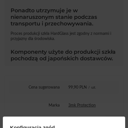
Ponadto utrzymuje je w
nienaruszonym stanie podczas
transportu i przechowywania.
Proces produkcji szkła HardGlass jest zgodny z normami i
przyjazny dla środowiska.
Komponenty użyte do produkcji szkła
pochodzą od japońskich dostawców.
Cena sugerowana
99,90 PLN
/
szt.
Marka
3mk Protection
Podmiot odpowiedzialny
3mk Protection sp. z
Konfiguracja zgód