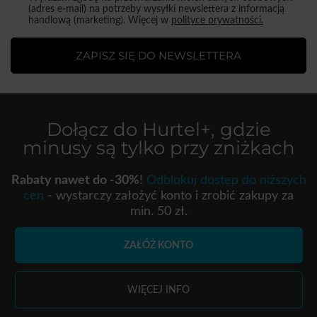
(adres e-mail) na potrzeby wysyłki newslettera z informacją
handlową (marketing). Więcej w
polityce prywatności.
ZAPISZ SIĘ DO NEWSLETTERA
Dołącz do
Hurtel+
, gdzie
minusy są tylko przy zniżkach
Rabaty nawet do -30%
!
Odblokuj dostęp do niższych
cen
- wystarczy założyć konto i zrobić zakupy za
min. 50 zł.
ZAŁÓŻ KONTO
WIĘCEJ INFO