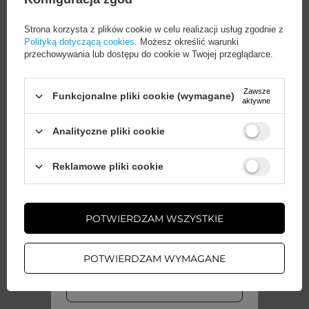
za ten produkt na terenie
o.o.
Więcej
UE
Strona korzysta z plików cookie w celu realizacji usług zgodnie z
Polityką dotyczącą cookies
. Możesz określić warunki
przechowywania lub dostępu do cookie w Twojej przeglądarce.
Seria
3mk HardGlass
Zawsze
Funkcjonalne pliki cookie (wymagane)
Gwarancja
Akcesoria GSM
aktywne
Analityczne pliki cookie
Wysokość opakowania
0
towaru w cm
Wystarczy
założyć konto
i zrobić
Reklamowe pliki cookie
zakupy za
min. 50 zł
, aby
odblokować zniżki na kolejne
zamówienia
Szerokość opakowania
0
towaru w cm
POTWIERDZAM WSZYSTKIE
ZAŁÓŻ KONTO
Głębokość opakowania
0
POTWIERDZAM WYMAGANE
towaru w cm
WIĘCEJ INFO