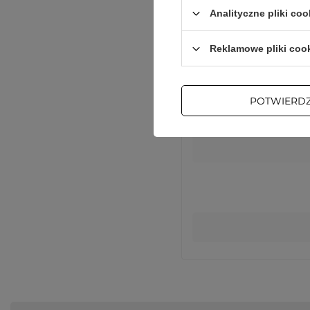
Analityczne pliki coo
Podmiot odpowie
Reklamowe pliki coo
POTWIERD