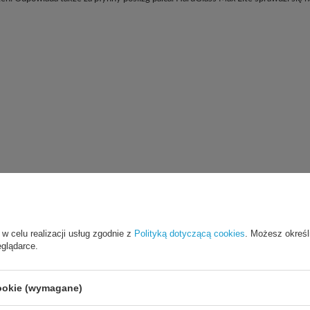
 w celu realizacji usług zgodnie z
Polityką dotyczącą cookies
. Możesz określ
eglądarce.
Cena sugerowana
49,90 PLN
/
szt.
cookie (wymagane)
Marka
3mk Protection