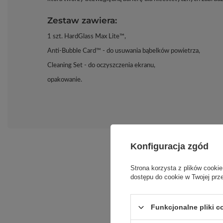
Zestaw zawiera:
1 szt. HardGlass Max Lite™,
Anti-Bubble Card™ - do usuwania bąbelków powietrza,
Cleaning Set - do oczyszczenia ekranu,
opakowanie.
Konfiguracja zgód
Strona korzysta z plików cookie
dostępu do cookie w Twojej prz
Funkcjonalne pliki 