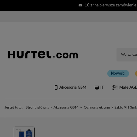
-10 zł
na pierwsze zamówienie
Nowości
Akcesoria GSM
IT
Małe AG
Jesteś tutaj:
Strona główna
Akcesoria GSM
Ochrona ekranu
Szkło 9H 3mk