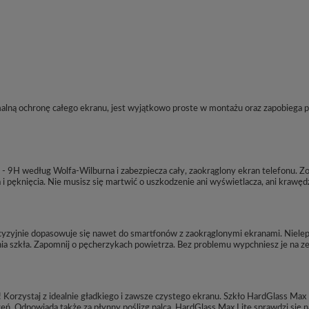
malną ochronę całego ekranu, jest wyjątkowo proste w montażu oraz zapobiega 
 - 9H według Wolfa-Wilburna i zabezpiecza cały, zaokrąglony ekran telefonu. 
 i pęknięcia. Nie musisz się martwić o uszkodzenie ani wyświetlacza, ani krawęd
yzyjnie dopasowuje się nawet do smartfonów z zaokrąglonymi ekranami. Nielepka s
 szkła. Zapomnij o pęcherzykach powietrza. Bez problemu wypchniesz je na zewn
! Korzystaj z idealnie gładkiego i zawsze czystego ekranu. Szkło HardGlass Ma
eń. Odpowiada także za płynny poślizg palca. HardGlass Max Lite sprawdzi się n