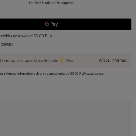
Możesz kupić także poprzez:
 szybka dostawa
od
50,00 PLN
e zakupy
Więcej informacji
Darmowa dostawa do paczkomatu
 ze sklepów internetowych przy zamówieniu od
50,00 PLN
są za darmo.