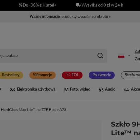
Do -30% z
Hurtel+
Wysyłka
od 0 zł
w 24 h
Ważne informacje
: produkty wycofane z obrotu »
Zal
Zar
Bestsellery
Promocje
EOL
Po zwrocie
Strefa m
D
Elektronika użytkowa
Foto, wideo
Audio
Akce
 HardGlass Max Lite™ na ZTE Blade A73
Szkło 9
Lite™ n