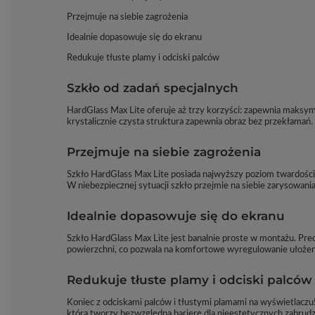
Przejmuje na siebie zagrożenia
Idealnie dopasowuje się do ekranu
Redukuje tłuste plamy i odciski palców
Szkło od zadań specjalnych
HardGlass Max Lite oferuje aż trzy korzyści: zapewnia maksy
krystalicznie czysta struktura zapewnia obraz bez przekłamań.
Przejmuje na siebie zagrożenia
Szkło HardGlass Max Lite posiada najwyższy poziom twardości
W niebezpiecznej sytuacji szkło przejmie na siebie zarysowania
Idealnie dopasowuje się do ekranu
Szkło HardGlass Max Lite jest banalnie proste w montażu. Prec
powierzchni, co pozwala na komfortowe wyregulowanie ułożenia
Redukuje tłuste plamy i odciski palców
Koniec z odciskami palców i tłustymi plamami na wyświetlaczu
która tworzy bezwzględną barierę dla nieestetycznych zabrudz