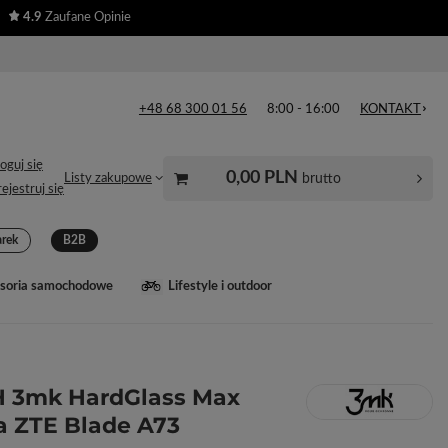
4.9
Zaufane Opinie
+48 68 300 01 56
8:00 - 16:00
KONTAKT
oguj się
0,00 PLN
brutto
Listy zakupowe
ejestruj się
arek
B2B
soria samochodowe
Lifestyle i outdoor
H 3mk HardGlass Max
a ZTE Blade A73