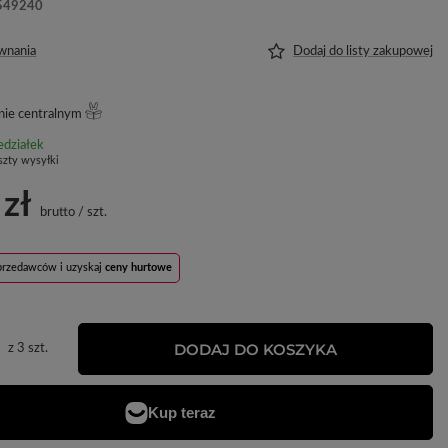
549240
wnania
Dodaj do listy zakupowej
ie centralnym
edziałek
szty wysyłki
 zł
brutto
/
szt.
sprzedawców i uzyskaj
ceny hurtowe
DODAJ DO KOSZYKA
z
3
szt.