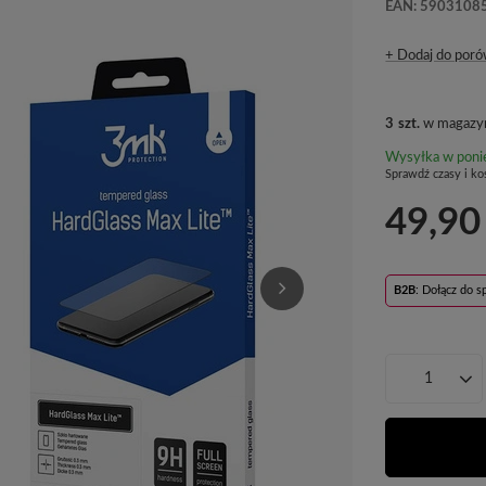
EAN: 5903108
+ Dodaj do poró
3
szt.
w magazyn
Wysyłka
w poni
Sprawdź czasy i ko
49,90
B2B
: Dołącz do 