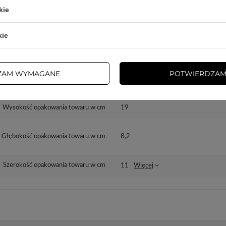
kie
dzialny za ten produkt na terenie UE
3mk Protection sp. z o.o.
Więcej
kie
Seria
3mk HardGlass Max Lite
ZAM WYMAGANE
POTWIERDZAM
Gwarancja
Akcesoria GSM
Wysokość opakowania towaru w cm
19
Głębokość opakowania towaru w cm
8,2
Szerokość opakowania towaru w cm
11
Więcej