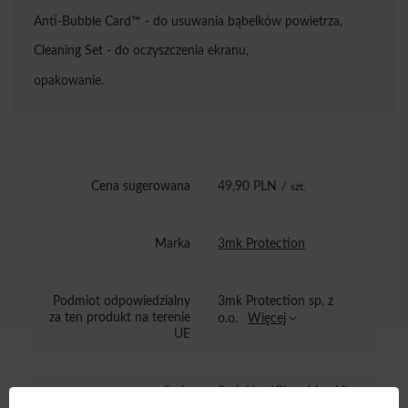
Anti-Bubble Card™ - do usuwania bąbelków powietrza,
Cleaning Set - do oczyszczenia ekranu,
opakowanie.
Cena sugerowana
49,90 PLN
/
szt.
Marka
3mk Protection
Podmiot odpowiedzialny
3mk Protection sp. z
za ten produkt na terenie
o.o.
Więcej
UE
Seria
3mk HardGlass Max Lite