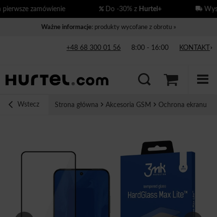
erwsze zamówienie
Do -30% z
Hurtel+
Wysył
Ważne informacje
: produkty wycofane z obrotu »
+48 68 300 01 56
8:00 - 16:00
KONTAKT
Wstecz
Strona główna
Akcesoria GSM
Ochrona ekranu