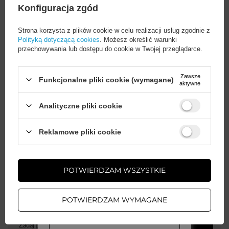
Konfiguracja zgód
Gwarancja
Akcesoria GSM
Strona korzysta z plików cookie w celu realizacji usług zgodnie z
Polityką dotyczącą cookies
. Możesz określić warunki
przechowywania lub dostępu do cookie w Twojej przeglądarce.
Wysokość opakowania
19
towaru w cm
Zawsze
Funkcjonalne pliki cookie (wymagane)
aktywne
Głębokość opakowania
8,2
Analityczne pliki cookie
towaru w cm
Wystarczy
założyć konto
i zrobić
Reklamowe pliki cookie
Szerokość opakowania
11
Więcej
zakupy za
min. 50 zł
, aby
odblokować zniżki na kolejne
towaru w cm
zamówienia
POTWIERDZAM WSZYSTKIE
ZAŁÓŻ KONTO
POTWIERDZAM WYMAGANE
Potrzebujesz pomocy? Masz pytania?
WIĘCEJ INFO
Zadaj pytanie a my odpowiemy