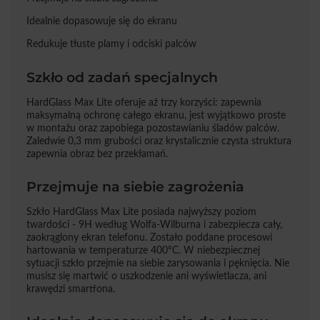
Idealnie dopasowuje się do ekranu
Redukuje tłuste plamy i odciski palców
Szkło od zadań specjalnych
HardGlass Max Lite oferuje aż trzy korzyści: zapewnia
maksymalną ochronę całego ekranu, jest wyjątkowo proste
w montażu oraz zapobiega pozostawianiu śladów palców.
Zaledwie 0,3 mm grubości oraz krystalicznie czysta struktura
zapewnia obraz bez przekłamań.
Przejmuje na siebie zagrożenia
Szkło HardGlass Max Lite posiada najwyższy poziom
twardości - 9H według Wolfa-Wilburna i zabezpiecza cały,
zaokrąglony ekran telefonu. Zostało poddane procesowi
hartowania w temperaturze 400°C. W niebezpiecznej
sytuacji szkło przejmie na siebie zarysowania i pęknięcia. Nie
musisz się martwić o uszkodzenie ani wyświetlacza, ani
krawędzi smartfona.