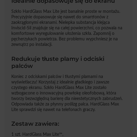
Idealnie dopasowuje się do ekranu
Szkło HardGlass Max Lite jest banalnie proste w montażu.
Precyzyjnie dopasowuje się nawet do smartfonów z
zaokrąglonymi ekranami. Nielepka substancja klejąca
Inviscid-Sil znajduje się na całej powierzchni, co pozwala na
komfortowe wyregulowanie ułożenia szkła. Zapomnij o
pęcherzykach powietrza. Bez problemu wypchniesz je na
zewnątrz po instalacji.
Redukuje tłuste plamy i odciski
palców
Koniec z odciskami palców i tłustymi plamami na
wyświetlaczu! Korzystaj z idealnie gładkiego i zawsze
czystego ekranu. Szkło HardGlass Max Lite zostało
wzbogacone o innowacyjną powłokę oleofobową, która
tworzy bezwzględną barierę dla nieestetycznych zabrudzeń.
Odpowiada także za płynny poślizg palca. HardGlass Max
Lite sprawdzi się nawet na telefonach graczy.
Zestaw zawiera:
1 szt. HardGlass Max Lite™,