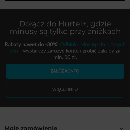
Dołącz do
Hurtel+
, gdzie
minusy są tylko przy zniżkach
Rabaty nawet do -30%
!
Odblokuj dostęp do niższych
cen
- wystarczy założyć konto i zrobić zakupy za
min. 50 zł.
ZAŁÓŻ KONTO
WIĘCEJ INFO
Moje zamówienie