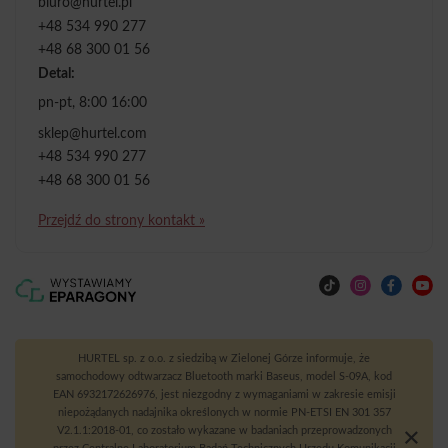
biuro@hurtel.pl
+48 534 990 277
+48 68 300 01 56
Detal:
pn-pt, 8:00 16:00
sklep@hurtel.com
+48 534 990 277
+48 68 300 01 56
Przejdź do strony kontakt »
HURTEL sp. z o.o. z siedzibą w Zielonej Górze informuje, że
samochodowy odtwarzacz Bluetooth marki Baseus, model S-09A, kod
EAN 6932172626976, jest niezgodny z wymaganiami w zakresie emisji
niepożądanych nadajnika określonych w normie PN-ETSI EN 301 357
V2.1.1:2018-01, co zostało wykazane w badaniach przeprowadzonych