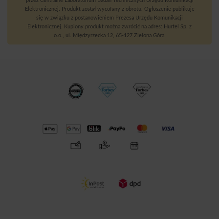
przez Centralne Laboratorium Badań Technicznych Urzędu Komunikacji
Elektronicznej. Produkt został wycofany z obrotu. Ogłoszenie publikuje
się w związku z postanowieniem Prezesa Urzędu Komunikacji
Elektronicznej. Kupiony produkt można zwrócić na adres: Hurtel Sp. z
o.o., ul. Międzyrzecka 12, 65-127 Zielona Góra.