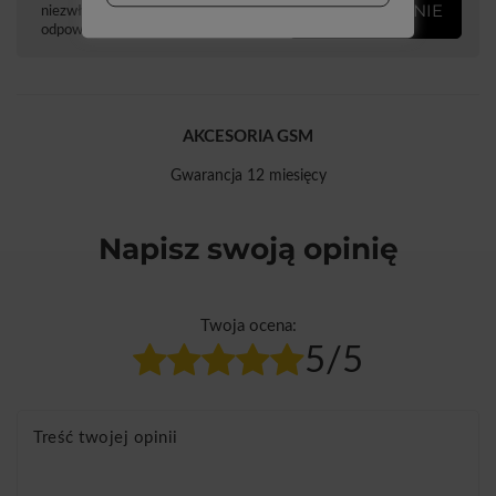
ZADAJ PYTANIE
niezwłocznie, najciekawsze pytania i
odpowiedzi publikując dla innych.
AKCESORIA GSM
Gwarancja 12 miesięcy
Napisz swoją opinię
Twoja ocena:
5/5
Treść twojej opinii