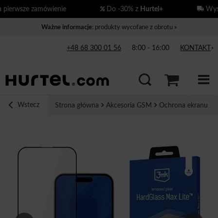
ierwsze zamówienie
Do -30% z
Hurtel+
Wysył
Ważne informacje
: produkty wycofane z obrotu »
+48 68 300 01 56
8:00 - 16:00
KONTAKT
Wstecz
Strona główna
Akcesoria GSM
Ochrona ekranu