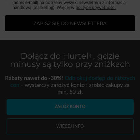
(adres e-mail) na potrzeby wysyłki newslettera z informacją
handlową (marketing). Więcej w
polityce prywatności.
ZAPISZ SIĘ DO NEWSLETTERA
Dołącz do
Hurtel+
, gdzie
minusy są tylko przy zniżkach
Rabaty nawet do -30%
!
Odblokuj dostęp do niższych
cen
- wystarczy założyć konto i zrobić zakupy za
min. 50 zł.
ZAŁÓŻ KONTO
WIĘCEJ INFO