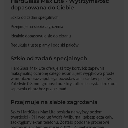
HardGlass Max Lite - Wytrzymałość
dopasowana do Ciebie
Szkło od zadań specjalnych
Przejmuje na siebie zagrożenia
Idealnie dopasowuje się do ekranu
Redukuje tłuste plamy i odciski palców
Szkło od zadań specjalnych
HardGlass Max Lite oferuje aż trzy korzyści: zapewnia
maksymalną ochronę całego ekranu, jest wyjątkowo proste
w montażu oraz zapobiega pozostawianiu śladów palców.
Zaledwie 0,3 mm grubości oraz krystalicznie czysta struktura
zapewnia obraz bez przekłamań.
Przejmuje na siebie zagrożenia
Szkło HardGlass Max Lite posiada najwyższy poziom
twardości - 9H według Wolfa-Wilburna i zabezpiecza cały,
zaokrąglony ekran telefonu. Zostało poddane procesowi
hartowania w temperaturze 400°C. W niebezpiecznej