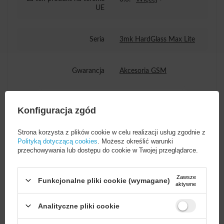
UE
Seria
3mk HardGlass Max Lite
Gwarancja
Akcesoria GSM
Wysokość opakowania
19
Konfiguracja zgód
towaru w cm
Strona korzysta z plików cookie w celu realizacji usług zgodnie z
Polityką dotyczącą cookies
. Możesz określić warunki
Głębokość opakowania
8,2
przechowywania lub dostępu do cookie w Twojej przeglądarce.
towaru w cm
Zawsze
Funkcjonalne pliki cookie (wymagane)
Szerokość opakowania
11
Więcej
aktywne
towaru w cm
Analityczne pliki cookie