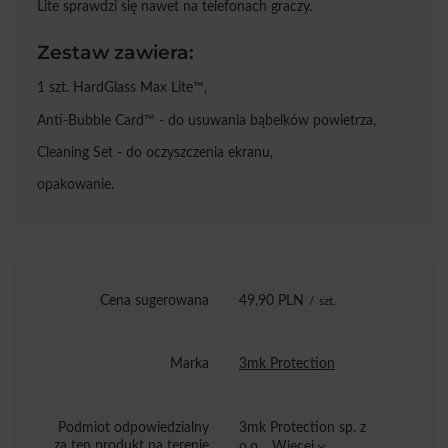
Lite sprawdzi się nawet na telefonach graczy.
Zestaw zawiera:
1 szt. HardGlass Max Lite™,
Anti-Bubble Card™ - do usuwania bąbelków powietrza,
Cleaning Set - do oczyszczenia ekranu,
opakowanie.
Cena sugerowana
49,90 PLN
/
szt.
Marka
3mk Protection
Podmiot odpowiedzialny
3mk Protection sp. z
za ten produkt na terenie
o.o.
Więcej