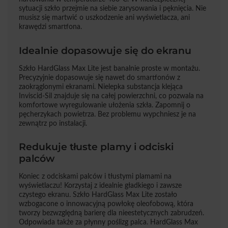
sytuacji szkło przejmie na siebie zarysowania i pęknięcia. Nie
musisz się martwić o uszkodzenie ani wyświetlacza, ani
krawędzi smartfona.
Idealnie dopasowuje się do ekranu
Szkło HardGlass Max Lite jest banalnie proste w montażu.
Precyzyjnie dopasowuje się nawet do smartfonów z
zaokrąglonymi ekranami. Nielepka substancja klejąca
Inviscid-Sil znajduje się na całej powierzchni, co pozwala na
komfortowe wyregulowanie ułożenia szkła. Zapomnij o
pęcherzykach powietrza. Bez problemu wypchniesz je na
zewnątrz po instalacji.
Redukuje tłuste plamy i odciski
palców
Koniec z odciskami palców i tłustymi plamami na
wyświetlaczu! Korzystaj z idealnie gładkiego i zawsze
czystego ekranu. Szkło HardGlass Max Lite zostało
wzbogacone o innowacyjną powłokę oleofobową, która
tworzy bezwzględną barierę dla nieestetycznych zabrudzeń.
Odpowiada także za płynny poślizg palca. HardGlass Max