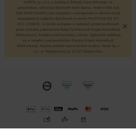
HURTEL sp. z o.o. z siedzibą w Zielonej Górze informuje, że
samochodowy odtwarzacz Bluetooth marki Baseus, model S-09A, kod
EAN 6932172626976, jest niezgodny z wymaganiami w zakresie emisji
niepożądanych nadajnika określonych w normie PN-ETSI EN 301 357
V2.1.1:2018-01, co zostało wykazane w badaniach przeprowadzonych
przez Centralne Laboratorium Badań Technicznych Urzędu Komunikacji
Elektronicznej. Produkt został wycofany z obrotu. Ogłoszenie publikuje
się w związku z postanowieniem Prezesa Urzędu Komunikacji
Elektronicznej. Kupiony produkt można zwrócić na adres: Hurtel Sp. z
o.o., ul. Międzyrzecka 12, 65-127 Zielona Góra.