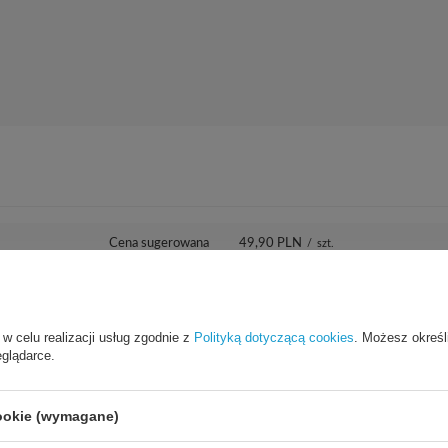
Cena sugerowana
49,90 PLN
/
szt.
Marka
3mk Protection
 w celu realizacji usług zgodnie z
Polityką dotyczącą cookies
. Możesz określ
eglądarce.
dzialny za ten produkt na terenie UE
3mk Protection sp. z o.o.
Więcej
cookie (wymagane)
Seria
3mk HardGlass Max Lite