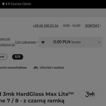
4.9
Zaufane Opinie
+48 68 300 01 56
8:00 - 16:00
KONTAKT
oguj się
0,00 PLN
brutto
Listy zakupowe
ejestruj się
arek
B2B
soria samochodowe
Lifestyle i outdoor
H 3mk HardGlass Max Lite™
e 7 / 8 - z czarną ramką