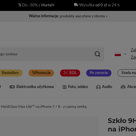
Do -30% z
Hurtel+
Wysyłka
od 0 zł
w 24 h
Ważne informacje
: produkty wycofane z obrotu »
Zal
Zar
Bestsellery
Promocje
EOL
Po zwrocie
Strefa m
D
Elektronika użytkowa
Foto, wideo
Audio
Akce
HardGlass Max Lite™ na iPhone 7 / 8 - z czarną ramką
Szkło 9
na iPhon