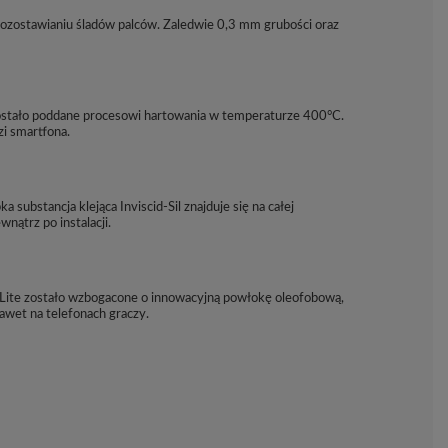
pozostawianiu śladów palców. Zaledwie 0,3 mm grubości oraz
Zostało poddane procesowi hartowania w temperaturze 400°C.
zi smartfona.
ubstancja klejąca Inviscid-Sil znajduje się na całej
ątrz po instalacji.
x Lite zostało wzbogacone o innowacyjną powłokę oleofobową,
awet na telefonach graczy.