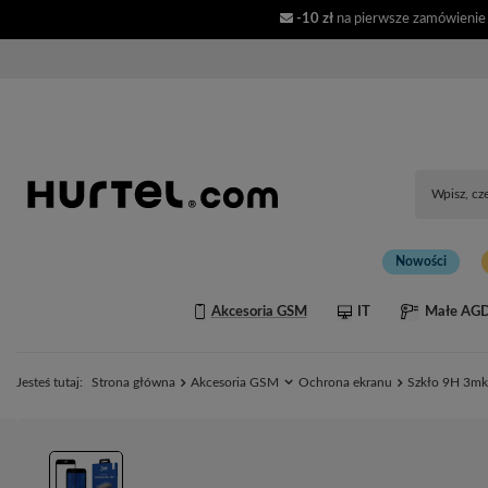
-10 zł
na pierwsze zamówienie
Nowości
Akcesoria GSM
IT
Małe AG
Jesteś tutaj:
Strona główna
Akcesoria GSM
Ochrona ekranu
Szkło 9H 3mk 