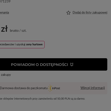
071239
wnania
Dodaj do listy zakupowej
 zł
brutto
/
szt.
sprzedawców i uzyskaj
ceny hurtowe
POWIADOM O DOSTĘPNOŚCI
e zakupy
Więcej informacji
Darmowa dostawa do paczkomatu
 ze sklepów internetowych przy zamówieniu od
50,00 PLN
są za darmo.