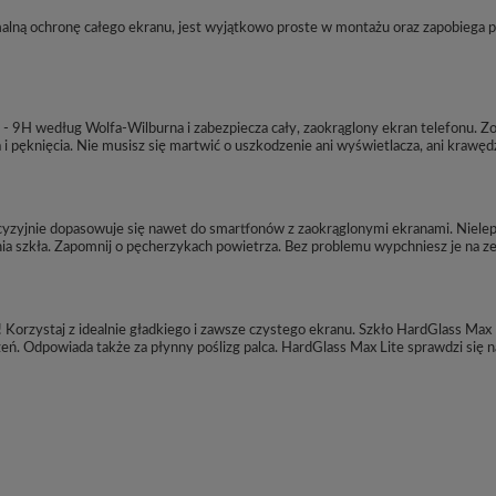
malną ochronę całego ekranu, jest wyjątkowo proste w montażu oraz zapobiega 
 - 9H według Wolfa-Wilburna i zabezpiecza cały, zaokrąglony ekran telefonu. 
 i pęknięcia. Nie musisz się martwić o uszkodzenie ani wyświetlacza, ani krawęd
yzyjnie dopasowuje się nawet do smartfonów z zaokrąglonymi ekranami. Nielepka s
 szkła. Zapomnij o pęcherzykach powietrza. Bez problemu wypchniesz je na zewn
! Korzystaj z idealnie gładkiego i zawsze czystego ekranu. Szkło HardGlass Ma
eń. Odpowiada także za płynny poślizg palca. HardGlass Max Lite sprawdzi się n