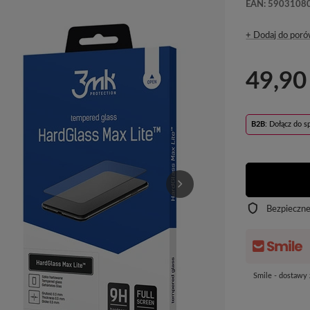
EAN: 5903108
+ Dodaj do poró
49,90
B2B
: Dołącz do 
Bezpieczn
Smile - dostawy