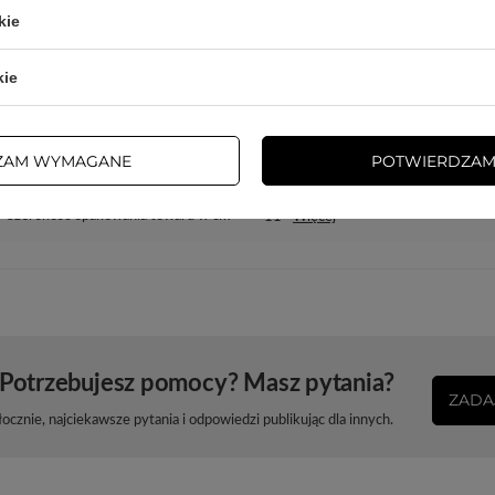
kie
Gwarancja
Akcesoria GSM
kie
Wysokość opakowania towaru w cm
19
Głębokość opakowania towaru w cm
8,2
ZAM WYMAGANE
POTWIERDZAM
Szerokość opakowania towaru w cm
11
Więcej
Potrzebujesz pomocy? Masz pytania?
ZADA
cznie, najciekawsze pytania i odpowiedzi publikując dla innych.