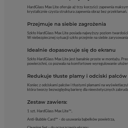
HardGlass Max Lite oferuje aż trzy korzyści: zapewnia maksy
krystalicznie czysta struktura zapewnia obraz bez przekłamań.
Przejmuje na siebie zagrożenia
Szkło HardGlass Max Lite posiada najwyższy poziom twardości
W niebezpiecznej sytuacji szkło przejmie na siebie zarysowania
Idealnie dopasowuje się do ekranu
Szkło HardGlass Max Lite jest banalnie proste w montażu. Prec
powierzchni, co pozwala na komfortowe wyregulowanie ułożenia
Redukuje tłuste plamy i odciski palców
Koniec z odciskami palców i tłustymi plamami na wyświetlaczu
która tworzy bezwzględną barierę dla nieestetycznych zabrudz
Zestaw zawiera:
1 szt. HardGlass Max Lite™,
Anti-Bubble Card™ - do usuwania bąbelków powietrza,
Cleaning Set - do oczyszczenia ekranu,