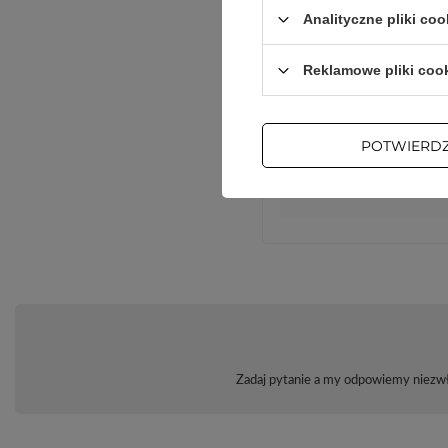
Analityczne pliki coo
Reklamowe pliki coo
POTWIERD
Zadaj pytanie a my odpowiemy niezwło