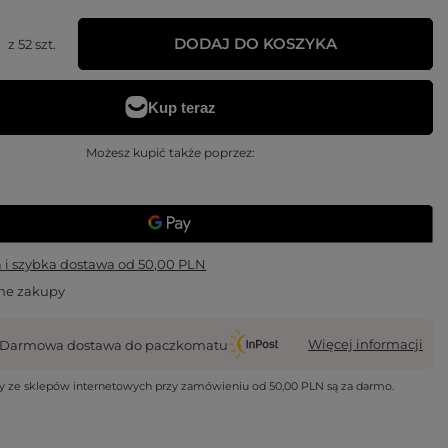
DODAJ DO KOSZYKA
z
52
szt.
Możesz kupić także poprzez:
i szybka dostawa
od
50,00 PLN
ne zakupy
Więcej informacji
Darmowa dostawa do paczkomatu
wy ze sklepów internetowych przy zamówieniu od
50,00 PLN
są za darmo.