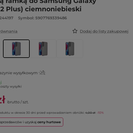
ą ramką do Samsung Galaxy
22 Plus) ciemnoniebieski
244197
Symbol: 5907769339486
orównania
Dodaj do listy zakupowej
zynie wysyłkowym
aj
koszty wysyłki
zł
brutto
/
szt.
roduktu w okresie 30 dni przed wprowadzeniem obniżki:
4,00 zł
-10%
o sprzedawców i uzyskaj
ceny hurtowe