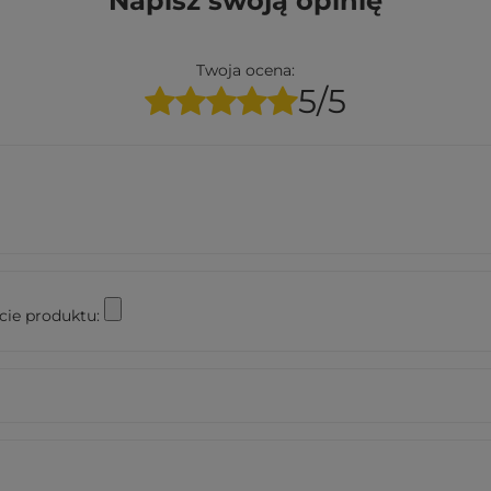
Napisz swoją opinię
Twoja ocena:
5/5
cie produktu: