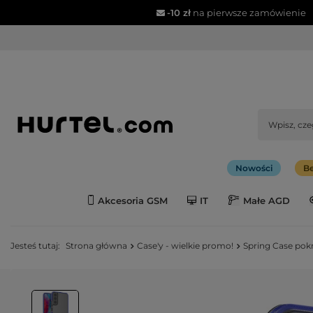
-10 zł
na pierwsze zamówienie
Nowości
Be
Akcesoria GSM
IT
Małe AGD
Jesteś tutaj:
Strona główna
Case'y - wielkie promo!
Spring Case pok