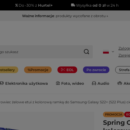
Do -30% z
Hurtel+
Wysyłka
od 0 zł
w 24 h
Ważne informacje
: produkty wycofane z obrotu »
Zalogu
Zareje
stsellery
Promocje
EOL
Po zwrocie
Stref
Elektronika użytkowa
Foto, wideo
Audio
Ak
rowiec żelowe etui z kolorową ramką do Samsung Galaxy S22+ (S22 Plus) c
PROMOCJA
E
Spring 