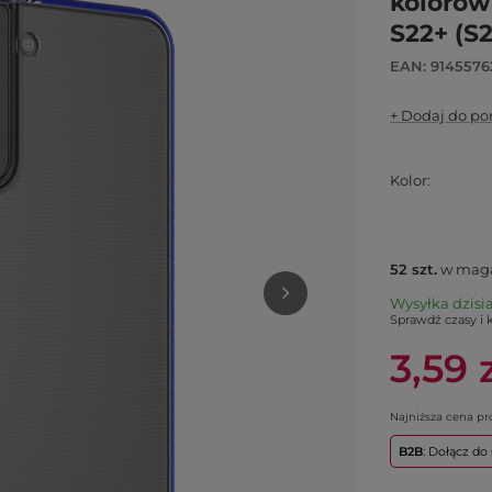
kolorow
S22+ (S
EAN: 9145576
+ Dodaj do p
Kolor
52
szt.
w maga
Wysyłka
dzisi
Sprawdź czasy i 
3,59 
Najniższa cena p
B2B
: Dołącz d