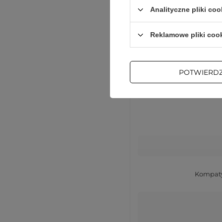
Komp
Analityczne pliki coo
Wys
Reklamowe pliki coo
Sze
POTWIERD
Głęb
Kompaty