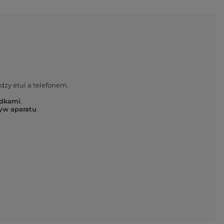
zy etui a telefonem.
adkami
.
tyw aparatu
.