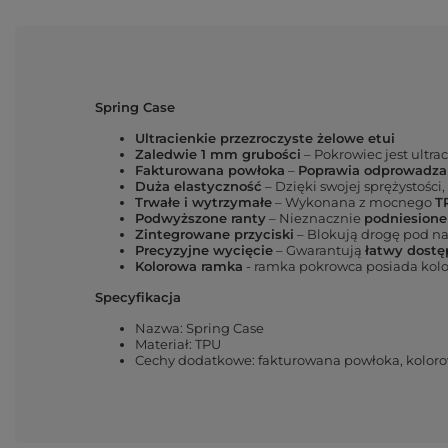
Spring Case
Ultracienkie przezroczyste żelowe etui
Zaledwie 1 mm grubości
– Pokrowiec jest ultra
Fakturowana powłoka
–
Poprawia odprowadzan
Duża elastyczność
– Dzięki swojej sprężystośc
Trwałe i wytrzymałe
– Wykonana z mocnego
T
Podwyższone ranty
– Nieznacznie
podniesione
Zintegrowane przyciski
– Blokują drogę pod n
Precyzyjne wycięcie
– Gwarantują
łatwy dostę
Kolorowa ramka
- ramka pokrowca posiada kolo
Specyfikacja
Nazwa: Spring Case
Materiał: TPU
Cechy dodatkowe: fakturowana powłoka, kolor