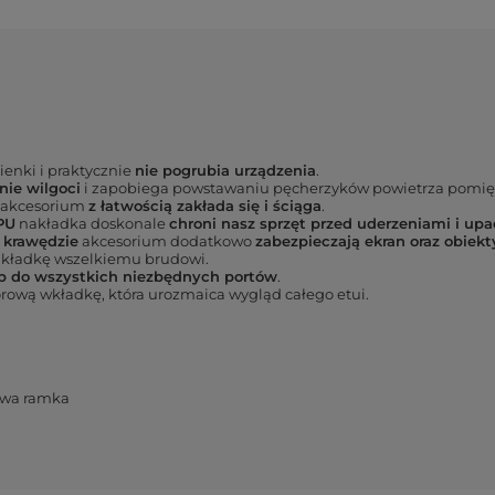
cienki i praktycznie
nie pogrubia urządzenia
.
ie wilgoci
i zapobiega powstawaniu pęcherzyków powietrza pomięd
i, akcesorium
z łatwością zakłada się i ściąga
.
PU
nakładka doskonale
chroni nasz sprzęt przed uderzeniami i up
 krawędzie
akcesorium dodatkowo
zabezpieczają ekran oraz obiek
akładkę wszelkiemu brudowi.
p do wszystkich niezbędnych portów
.
rową wkładkę, która urozmaica wygląd całego etui.
owa ramka