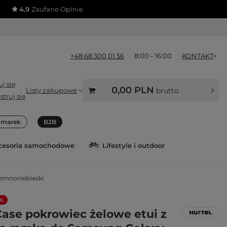
4.9
Zaufane Opinie
+48 68 300 01 56
8:00 - 16:00
KONTAKT
j się
0,00 PLN
Listy zakupowe
brutto
struj się
a marek
B2B
cesoria samochodowe
Lifestyle i outdoor
iemnoniebieski
OL
Case pokrowiec żelowe etui z