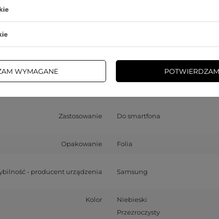
atybilność - model urządzenia
Samsung Galaxy S22+
kie
okość opakowania towaru w cm
16,5
kie
rokość opakowania towaru w cm
8
Więcej
ZAM WYMAGANE
POTWIERDZAM
okość opakowania towaru w cm
1
Zastosowanie
Do smartfona
Opakowanie
Folia
bilność - producent urządzenia
Samsung
Kolor
Niebieski
Przezroczysty