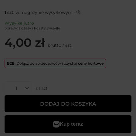
1
szt.
w magazynie wysyłkowym
Wysyłka
jutro
Sprawdź czasy i koszty wysyłki
4,00 zł
brutto
/
szt.
B2B
: Dołącz do sprzedawców i uzyskaj
ceny hurtowe
z
1
szt.
DODAJ DO KOSZYKA