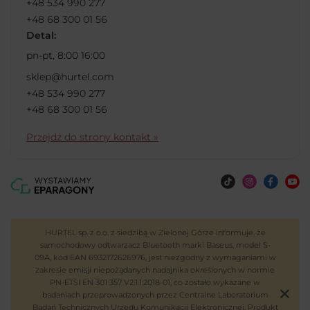
+48 534 990 277
+48 68 300 01 56
Detal:
pn-pt, 8:00 16:00
sklep@hurtel.com
+48 534 990 277
+48 68 300 01 56
Przejdź do strony kontakt »
HURTEL sp. z o.o. z siedzibą w Zielonej Górze informuje, że
samochodowy odtwarzacz Bluetooth marki Baseus, model S-
09A, kod EAN 6932172626976, jest niezgodny z wymaganiami w
zakresie emisji niepożądanych nadajnika określonych w normie
PN-ETSI EN 301 357 V2.1.1:2018-01, co zostało wykazane w
badaniach przeprowadzonych przez Centralne Laboratorium
Badań Technicznych Urzędu Komunikacji Elektronicznej. Produkt