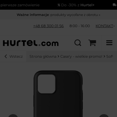
erwsze zamówienie
Do -30% z
Hurtel+
Wy
Ważne informacje
: produkty wycofane z obrotu »
+48 68 300 01 56
8:00 - 16:00
KONTAKT
Strona główna
Case'y - wielkie promo!
Soft 
Wstecz