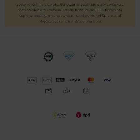
został wycofany z obrotu. Ogłoszenie publikuje się w związku z
postanowieniem Prezesa Urzędu Komunikacji Elektronicznej.
Kupiony produkt można zwrócić na adres: Hurtel Sp. z o.o., ul.
Międzyrzecka 12, 65-127 Zielona Góra.