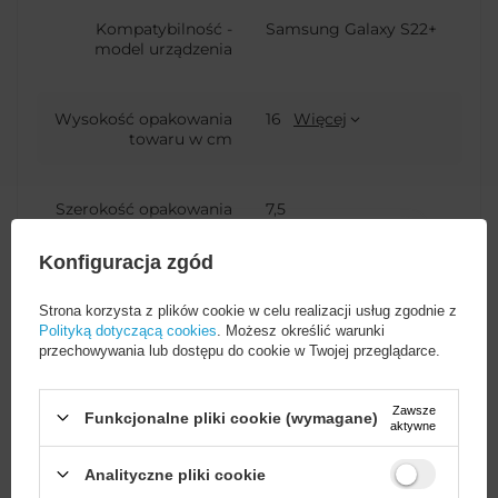
Kompatybilność -
Samsung Galaxy S22+
model urządzenia
Wysokość opakowania
16
Więcej
towaru w cm
Szerokość opakowania
7,5
towaru w cm
Konfiguracja zgód
Głębokość opakowania
1
Strona korzysta z plików cookie w celu realizacji usług zgodnie z
towaru w cm
Polityką dotyczącą cookies
. Możesz określić warunki
przechowywania lub dostępu do cookie w Twojej przeglądarce.
Zastosowanie
Do smartfona
Zawsze
Funkcjonalne pliki cookie (wymagane)
aktywne
Opakowanie
Folia
Analityczne pliki cookie