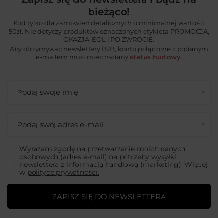
bieżąco!
Kod tylko dla zamówień detalicznych o minimalnej wartości
50zł. Nie dotyczy produktów oznaczonych etykietą PROMOCJA,
OKAZJA, EOL i PO ZWROCIE.
Aby otrzymywać newslettery B2B, konto połączone z podanym
e-mailem musi mieć nadany
status hurtowy
.
Podaj swoje imię
Podaj swój adres e-mail
Wyrażam zgodę na przetwarzanie moich danych
osobowych (adres e-mail) na potrzeby wysyłki
newslettera z informacją handlową (marketing). Więcej
w
polityce prywatności.
ZAPISZ SIĘ DO NEWSLETTERA