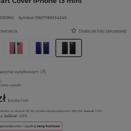
art Cover iPhone 13 mini
6230992
Symbol: 5907769334245
orównania
Dodaj do listy zakupowej
azynie wysyłkowym
aj
koszty wysyłki
zł
brutto
/
szt.
roduktu w okresie 30 dni przed wprowadzeniem obniżki:
3,44 zł
+15%
na:
5,00 zł
-20%
o sprzedawców i uzyskaj
ceny hurtowe