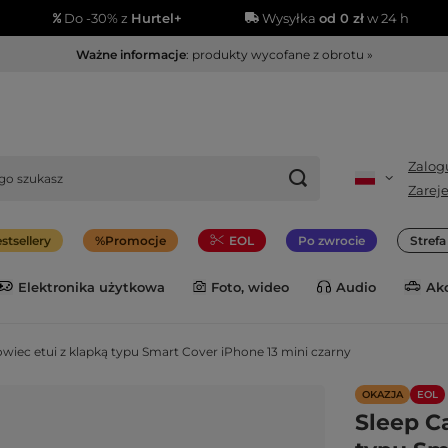
Do -30% z
Hurtel+
Wysyłka
od 0 zł
w 24 h
Ważne informacje
: produkty wycofane z obrotu »
Zalogu
Zareje
stsellery
Promocje
EOL
Po zwrocie
Stref
Elektronika użytkowa
Foto, wideo
Audio
Ak
wiec etui z klapką typu Smart Cover iPhone 13 mini czarny
OKAZJA
EOL
Sleep C