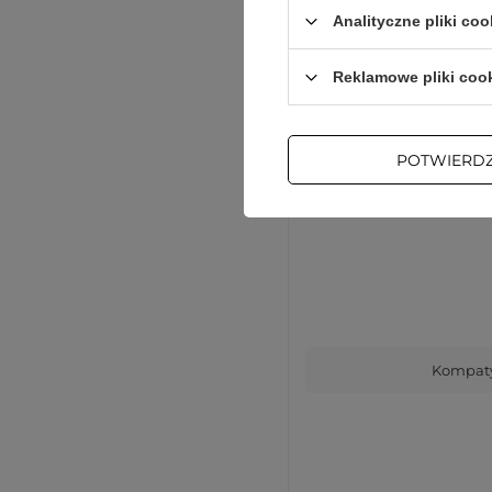
Głęb
Analityczne pliki coo
Wys
Reklamowe pliki coo
Sze
POTWIERD
Kompaty