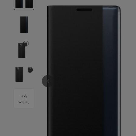
+
4
więcej