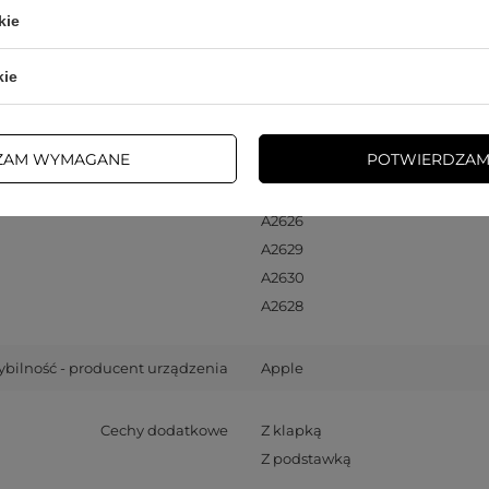
okość opakowania towaru w cm
1,5
kie
okość opakowania towaru w cm
13,5
kie
rokość opakowania towaru w cm
7
ZAM WYMAGANE
POTWIERDZAM
Kod modelu urządzenia
A2481
A2626
A2629
A2630
A2628
bilność - producent urządzenia
Apple
Cechy dodatkowe
Z klapką
Z podstawką