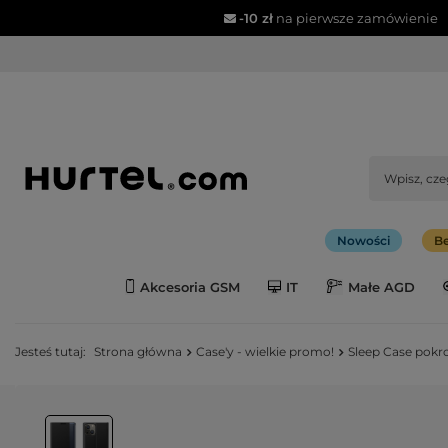
-10 zł
na pierwsze zamówienie
Nowości
Be
Akcesoria GSM
IT
Małe AGD
Jesteś tutaj:
Strona główna
Case'y - wielkie promo!
Sleep Case pokro