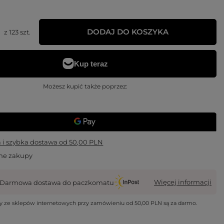
DODAJ DO KOSZYKA
z
123
szt.
Możesz kupić także poprzez:
i szybka dostawa
od
50,00 PLN
ne zakupy
Więcej informacji
Darmowa dostawa do paczkomatu
wy ze sklepów internetowych przy zamówieniu od
50,00 PLN
są za darmo.