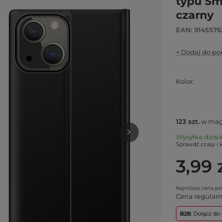
typu Sm
czarny
EAN: 914557
+ Dodaj do p
Kolor
123
szt.
w mag
Wysyłka
dzisi
Sprawdź czasy i 
3,99 
Najniższa cena p
Cena regular
B2B
: Dołącz d