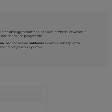
d oraz obsługę smartfona bez konieczności otwierania
ć nadchodzące połączenie.
nia
. Jednocześnie
nakładka
świetnie zabezpiecza
tkich przycisków i portów.