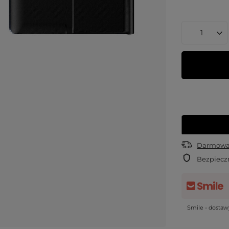
Darmowa 
Bezpiecz
Smile - dosta