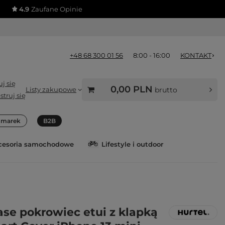
4.9
Zaufane Opinie
+48 68 300 01 56
8:00 - 16:00
KONTAKT
j się
0,00 PLN
Listy zakupowe
brutto
struj się
a marek
B2B
cesoria samochodowe
Lifestyle i outdoor
ase pokrowiec etui z klapką