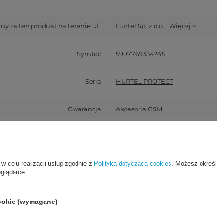
y za ten produkt na terenie UE
Hurtel Sp. z o.o.
Więcej
Symbol
5907769334245
Seria
HURTEL PROTECT
Gwarancja
Akcesoria GSM
atybilność - model urządzenia
iPhone 13 mini
 w celu realizacji usług zgodnie z
Polityką dotyczącą cookies
. Możesz określ
Zastosowanie
Do smartfona
eglądarce.
Opakowanie
Folia
cookie (wymagane)