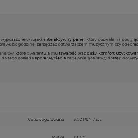
) wyposażone w wąski,
interaktywny panel
, który pozwala na podglą
 sprawdzić godzinę, zarządzać odtwarzaczem muzycznym czy odebra
eriałów, które gwarantują mu
trwałość
oraz
duży komfort użytkowa
a do tego posiada
spore wycięcia
zapewniające łatwy dostęp do wszys
Cena sugerowana
5,00 PLN
/
szt.
Marka
Hurtel