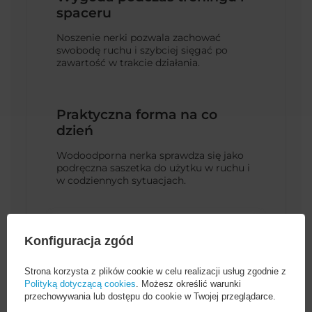
spaceru
Noszenie nerki pozwala zachować
swobodę ruchu i szybciej sięgać po
zawartość w trakcie działania.
Praktyczna forma na co
dzień
Wodoodporna nerka sprawdza się jako
podręczna saszetka do użytku w ruchu i
w codziennych sytuacjach.
Konfiguracja zgód
Strona korzysta z plików cookie w celu realizacji usług zgodnie z
Polityką dotyczącą cookies
. Możesz określić warunki
przechowywania lub dostępu do cookie w Twojej przeglądarce.