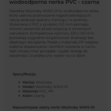
wodoodporna nerka PVC - czarna
Saszetka Wozinsky WWS-01 to wodoodporna nerka,
która ułatwia przenoszenie najpotrzebniejszych
rzeczy podczas spaceru, treningu i w podróży.
Wykonana z PVC o grubości 0,3 mm pomaga
chronić zawartość przed wilgocią w zmiennych
warunkach. Kompaktowe wymiary 220 x 150 mm
pozwalają wygodnie zorganizować drobiazgi bez
zbędnego obciążenia. Pasek z materiału PP wspiera
stabilne dopasowanie i komfort noszenia w ruchu.
Jeśli chcesz mieć porządek i szybki dostęp do
zawartości, to praktyczny wybór na co dzień.
Specyfikacja:
Marka:
Wozinsky
Model:
Wozinsky WWS-01
Materiał:
PVC, PP
Kolor:
czarny
Najważniejsze zalety nerki Wozinsky WWS-01: