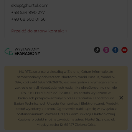
sklep@hurtel.com
+48 534 990 277
+48 68 300 01 56
Przejdź do strony kontakt »
HURTEL sp. z o.o. z siedzibą w Zielonej Górze informuje, że
samochodowy odtwarzacz Bluetooth marki Baseus, model S-
09A, kod EAN 6932172626976, jest niezgodny z wymaganiami w
zakresie emisji niepożądanych nadajnika określonych w normie
PN-ETSI EN 301 357 V2.1.1:2018-01, co zostało wykazane w
badaniach przeprowadzonych przez Centralne Laboratorium
Badań Technicznych Urzędu Komunikacji Elektronicznej. Produkt
został wycofany z obrotu. Ogłoszenie publikuje się w związku z
postanowieniem Prezesa Urzędu Komunikacji Elektronicznej.
Kupiony produkt można zwrócić na adres: Hurtel Sp. z o.o., ul.
Międzyrzecka 12, 65-127 Zielona Góra.