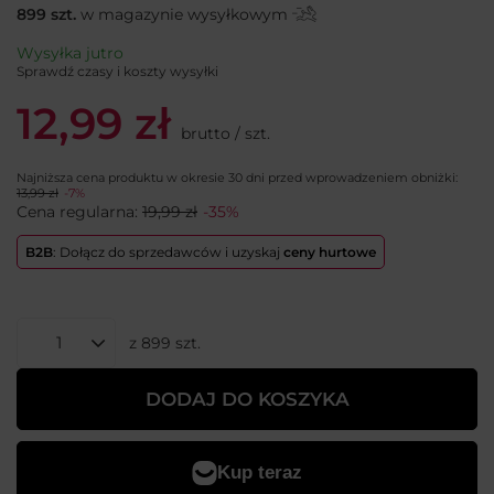
899
szt.
w magazynie wysyłkowym
Wysyłka
jutro
Sprawdź czasy i koszty wysyłki
12,99 zł
brutto
/
szt.
Najniższa cena produktu w okresie 30 dni przed wprowadzeniem obniżki:
13,99 zł
-7%
Cena regularna:
19,99 zł
-35%
B2B
: Dołącz do sprzedawców i uzyskaj
ceny hurtowe
z
899
szt.
DODAJ DO KOSZYKA