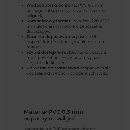
Wodoodporna ochrona:
PVC 0,3 mm
pomaga zabezpieczyć zawartość przed
wilgocią.
Kompaktowy format:
wymiary 220 x 150
mm ułatwiają wygodne przenoszenie
drobiazgów.
Stabilne dopasowanie:
pasek z PP
wspiera komfort i utrzymanie nerki na
miejscu.
Szybki dostęp w ruchu:
nerka pozwala
mieć potrzebne rzeczy pod ręką bez
sięgania do kieszeni.
Uniwersalne zastosowanie:
sprawdza się
podczas aktywności i codziennych wyjść.
Materiał PVC 0,3 mm
odporny na wilgoć
Konstrukcja z PVC pomaga chronić