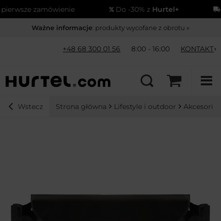
erwsze zamówienie
Do -30% z
Hurtel+
Wy
Ważne informacje
: produkty wycofane z obrotu »
+48 68 300 01 56
8:00 - 16:00
KONTAKT
Strona główna
Lifestyle i outdoor
Akcesoria
Wstecz