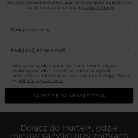
Aby otrzymywać newslettery B2B, konto połączone z podanym
e-mailem musi mieć nadany
status hurtowy
.
Podaj swoje imię
Podaj swój adres e-mail
Wyrażam zgodę na przetwarzanie moich danych
osobowych (adres e-mail) na potrzeby wysyłki
newslettera z informacją handlową (marketing). Więcej
w
polityce prywatności.
ZAPISZ SIĘ DO NEWSLETTERA
Dołącz do
Hurtel+
, gdzie
minusy są tylko przy zniżkach