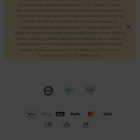
samochodowy odtwarzacz Bluetooth marki Baseus, model S-
09A, kod EAN 6932172626976, jest niezgodny z wymaganiami w
zakresie emisji niepożądanych nadajnika określonych w normie
PN-ETSI EN 301 357 V2.1.1:2018-01, co zostało wykazane w
badaniach przeprowadzonych przez Centralne Laboratorium
Badań Technicznych Urzędu Komunikacji Elektronicznej. Produkt
został wycofany z obrotu. Ogłoszenie publikuje się w związku z
postanowieniem Prezesa Urzędu Komunikacji Elektronicznej.
Kupiony produkt można zwrócić na adres: Hurtel Sp. z o.o., ul.
Międzyrzecka 12, 65-127 Zielona Góra.