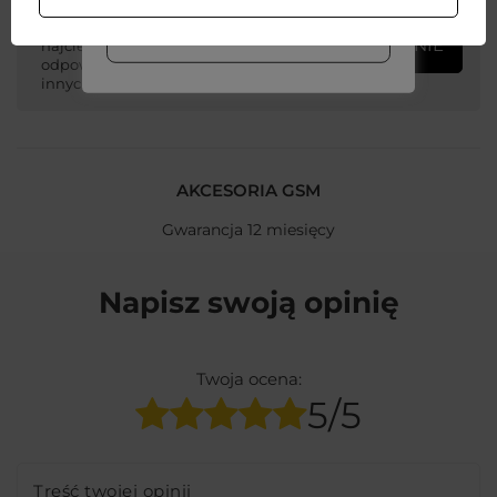
Zadaj pytanie a my
odpowiemy niezwłocznie,
WIĘCEJ INFO
ZADAJ PYTANIE
najciekawsze pytania i
odpowiedzi publikując dla
innych.
AKCESORIA GSM
Gwarancja 12 miesięcy
Napisz swoją opinię
Twoja ocena:
5/5
Treść twojej opinii