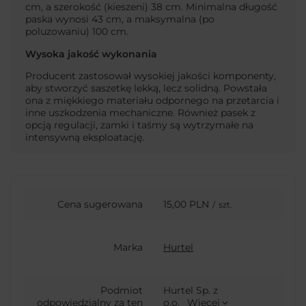
cm, a szerokość (kieszeni) 38 cm. Minimalna długość
paska wynosi 43 cm, a maksymalna (po
poluzowaniu) 100 cm.
Wysoka jakość wykonania
Producent zastosował wysokiej jakości komponenty,
aby stworzyć saszetkę lekką, lecz solidną. Powstała
ona z miękkiego materiału odpornego na przetarcia i
inne uszkodzenia mechaniczne. Również pasek z
opcją regulacji, zamki i taśmy są wytrzymałe na
intensywną eksploatację.
Cena sugerowana
15,00 PLN
/
szt.
Marka
Hurtel
Podmiot
Hurtel Sp. z
odpowiedzialny za ten
o.o.
Więcej