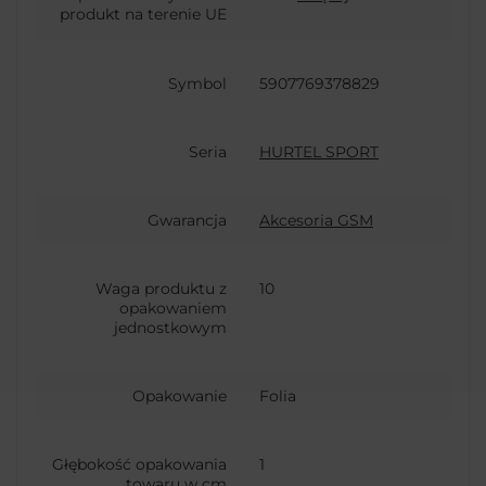
produkt na terenie UE
Symbol
5907769378829
Seria
HURTEL SPORT
Gwarancja
Akcesoria GSM
Waga produktu z
10
opakowaniem
jednostkowym
Opakowanie
Folia
Głębokość opakowania
1
towaru w cm