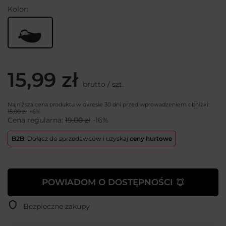
Kolor
15,99 zł
brutto
/
szt.
Najniższa cena produktu w okresie 30 dni przed wprowadzeniem obniżki:
15,00 zł
+6%
Cena regularna:
19,00 zł
-16%
B2B
: Dołącz do sprzedawców i uzyskaj
ceny hurtowe
POWIADOM O DOSTĘPNOŚCI
Bezpieczne zakupy