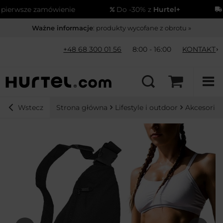
erwsze zamówienie
Do -30% z
Hurtel+
Wy
Ważne informacje
: produkty wycofane z obrotu »
+48 68 300 01 56
8:00 - 16:00
KONTAKT
Strona główna
Lifestyle i outdoor
Akcesoria
Wstecz