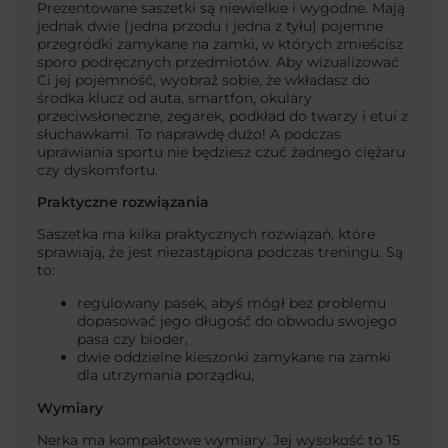
Prezentowane saszetki są niewielkie i wygodne. Mają
jednak dwie (jedna przodu i jedna z tyłu) pojemne
przegródki zamykane na zamki, w których zmieścisz
sporo podręcznych przedmiotów. Aby wizualizować
Ci jej pojemność, wyobraź sobie, że wkładasz do
środka klucz od auta, smartfon, okulary
przeciwsłoneczne, zegarek, podkład do twarzy i etui z
słuchawkami. To naprawdę dużo! A podczas
uprawiania sportu nie będziesz czuć żadnego ciężaru
czy dyskomfortu.
Praktyczne rozwiązania
Saszetka ma kilka praktycznych rozwiązań, które
sprawiają, że jest niezastąpiona podczas treningu. Są
to:
regulowany pasek, abyś mógł bez problemu
dopasować jego długość do obwodu swojego
pasa czy bioder,
dwie oddzielne kieszonki zamykane na zamki
dla utrzymania porządku,
Wymiary
Nerka ma kompaktowe wymiary. Jej wysokość to 15