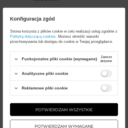
Wysokość opakowania
23
Konfiguracja zgód
towaru w cm
Strona korzysta z plików cookie w celu realizacji usług zgodnie z
Polityką dotyczącą cookies
. Możesz określić warunki
Szerokość opakowania
14
Więcej
przechowywania lub dostępu do cookie w Twojej przeglądarce.
towaru w cm
Zawsze
Funkcjonalne pliki cookie (wymagane)
aktywne
Tłumaczenia
cze
ukr
Analityczne pliki cookie
ita
Wystarczy
założyć konto
i zrobić
Reklamowe pliki cookie
zakupy za
min. 50 zł
, aby
odblokować zniżki na kolejne
zamówienia
POTWIERDZAM WSZYSTKIE
Potrzebujesz pomocy? Masz
ZAŁÓŻ KONTO
pytania?
POTWIERDZAM WYMAGANE