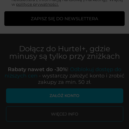
w
polityce prywatności.
ZAPISZ SIĘ DO NEWSLETTERA
Dołącz do
Hurtel+
, gdzie
minusy są tylko przy zniżkach
Rabaty nawet do -30%
!
Odblokuj dostęp do
niższych cen
- wystarczy założyć konto i zrobić
zakupy za min. 50 zł.
ZAŁÓŻ KONTO
WIĘCEJ INFO