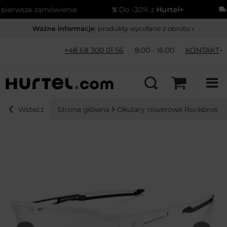
ierwsze zamówienie
Do -30% z
Hurtel+
W
Ważne informacje
: produkty wycofane z obrotu »
+48 68 300 01 56
8:00 - 16:00
KONTAKT
Strona główna
Okulary rowerowe Rockbros 10
Wstecz