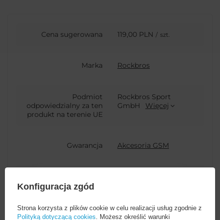
Cena sugerowana
119,00 PLN
/
szt.
Marka
Rockbros
Podmiot
Rockbros Sport
odpowiedzialny za ten
GmbH
Więcej
produkt na terenie UE
Gwarancja
Akcesoria GSM
EAN
7016802868963
Konfiguracja zgód
Kod producenta
Rockbros-10172
Strona korzysta z plików cookie w celu realizacji usług zgodnie z
Polityką dotyczącą cookies
. Możesz określić warunki