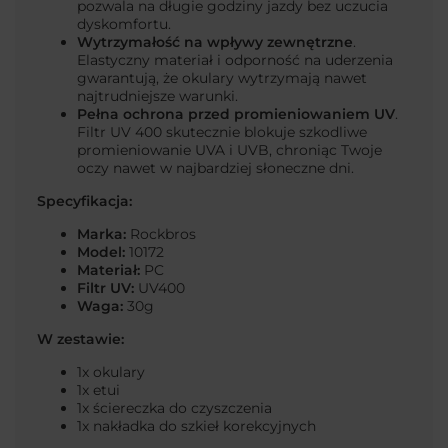
pozwala na długie godziny jazdy bez uczucia
dyskomfortu.
Wytrzymałość na wpływy zewnętrzne
.
Elastyczny materiał i odporność na uderzenia
gwarantują, że okulary wytrzymają nawet
najtrudniejsze warunki.
Pełna ochrona przed promieniowaniem UV
.
Filtr UV 400 skutecznie blokuje szkodliwe
promieniowanie UVA i UVB, chroniąc Twoje
oczy nawet w najbardziej słoneczne dni.
Specyfikacja:
Marka:
Rockbros
Model:
10172
Materiał:
PC
Filtr UV:
UV400
Waga:
30g
W zestawie:
1x okulary
1x etui
1x ściereczka do czyszczenia
1x nakładka do szkieł korekcyjnych