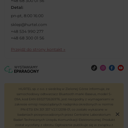
+48 68 300 01 56
Detal:
pn-pt, 8:00 16:00
sklep@hurtel.com
+48 534 990 277
+48 68 300 01 56
Przejdź do strony kontakt »
HURTEL sp. z o.o. z siedzibą w Zielonej Górze informuje, że
samochodowy odtwarzacz Bluetooth marki Baseus, model S-
09A, kod EAN 6932172626976, jest niezgodny z wymaganiami w
zakresie emisji niepożądanych nadajnika określonych w normie
PN-ETSI EN 301 357 V2.1.1:2018-01, co zostało wykazane w
badaniach przeprowadzonych przez Centralne Laboratorium
Badań Technicznych Urzędu Komunikacji Elektronicznej. Produkt
został wycofany z obrotu. Ogłoszenie publikuje się w związku z