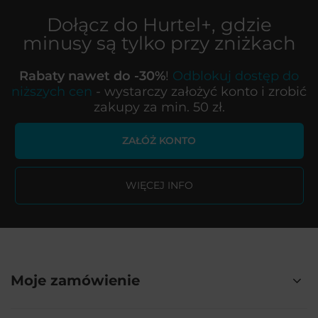
Dołącz do
Hurtel+
, gdzie
minusy są tylko przy zniżkach
Rabaty nawet do -30%
!
Odblokuj dostęp do
niższych cen
- wystarczy założyć konto i zrobić
zakupy za min. 50 zł.
ZAŁÓŻ KONTO
WIĘCEJ INFO
Moje zamówienie