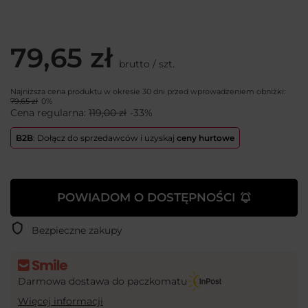
79,65 zł
brutto
/
szt.
Najniższa cena produktu w okresie 30 dni przed wprowadzeniem obniżki:
79,65 zł
0%
Cena regularna:
119,00 zł
-33%
B2B
: Dołącz do sprzedawców i uzyskaj
ceny hurtowe
POWIADOM O DOSTĘPNOŚCI
Bezpieczne zakupy
Darmowa dostawa do paczkomatu
Więcej informacji