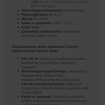
USB-A: 5 V = 3 A; 3,6-5,0 V = 3 A; 5,0-
20 V = 6,1-4,5 A
Technologia ładowania:
HyperCharge
Prąd wyjściowy:
do 6,1 A
Złącza:
1x USB-A
Kabel w zestawie:
USB-C (1 m)
Kolor:
biały
Zawartość opakowania:
ładowarka
sieciowa, kabel USB-C
Najważniejsze zalety ładowarki Xiaomi
HyperCharge Combo 90W:
Moc 90 W:
zapewnia wyjątkowo szybkie
ładowanie smartfonów, tabletów i
laptopów.
Technologia HyperCharge:
gwarantuje
maksymalną efektywność i
bezpieczeństwo procesu ładowania.
Szeroka kompatybilność:
obsługuje
urządzenia różnych marek z portem USB-
C lub USB-A.
Kabel w zestawie:
dołączony przewód
USB-C (1 m) umożliwia natychmiastowe
korzystanie z ładowarki.