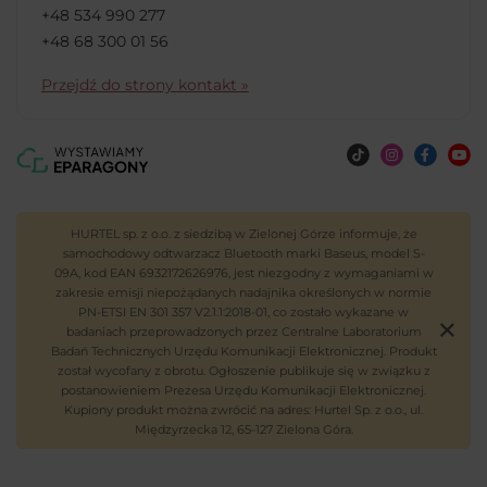
+48 534 990 277
+48 68 300 01 56
Przejdź do strony kontakt »
HURTEL sp. z o.o. z siedzibą w Zielonej Górze informuje, że
samochodowy odtwarzacz Bluetooth marki Baseus, model S-
09A, kod EAN 6932172626976, jest niezgodny z wymaganiami w
zakresie emisji niepożądanych nadajnika określonych w normie
PN-ETSI EN 301 357 V2.1.1:2018-01, co zostało wykazane w
badaniach przeprowadzonych przez Centralne Laboratorium
Badań Technicznych Urzędu Komunikacji Elektronicznej. Produkt
został wycofany z obrotu. Ogłoszenie publikuje się w związku z
postanowieniem Prezesa Urzędu Komunikacji Elektronicznej.
Kupiony produkt można zwrócić na adres: Hurtel Sp. z o.o., ul.
Międzyrzecka 12, 65-127 Zielona Góra.