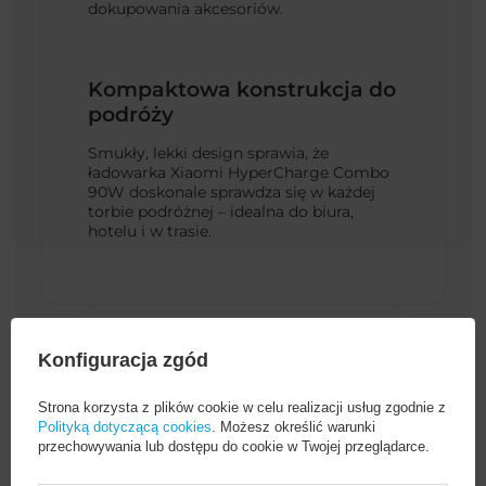
dokupowania akcesoriów.
Kompaktowa konstrukcja do
podróży
Smukły, lekki design sprawia, że
ładowarka Xiaomi HyperCharge Combo
90W doskonale sprawdza się w każdej
torbie podróżnej – idealna do biura,
hotelu i w trasie.
Konfiguracja zgód
Strona korzysta z plików cookie w celu realizacji usług zgodnie z
Polityką dotyczącą cookies
. Możesz określić warunki
przechowywania lub dostępu do cookie w Twojej przeglądarce.
Cena sugerowana
109,00 PLN
/
szt.