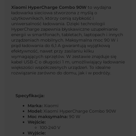
Xiaomi HyperCharge Combo 90W
to wydajna
ładowarka sieciowa stworzona z myślą o
użytkownikach, którzy cenią szybkość i
uniwersalność ładowania. Dzięki technologii
HyperCharge zapewnia błyskawiczne uzupełnianie
energii w smartfonach, tabletach, laptopach i innych
urządzeniach mobilnych. Maksymalna moc 90 W i
prąd ładowania do 6,1 A gwarantują wyjątkową
efektywność, nawet przy zasilaniu kilku
wymagających sprzętów. W zestawie znajduje się
kabel USB-C o długości 1 m, umożliwiający ładowanie
większości współczesnych urządzeń. To idealne
rozwiązanie zarówno do domu, jak i w podróży.
Specyfikacja:
Marka:
Xiaomi
Model:
Xiaomi HyperCharge Combo 90W
Moc maksymalna:
90 W
Wejście:
100-240 V
Wyjście: