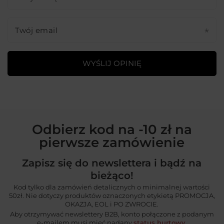
Twój email
WYŚLIJ OPINIĘ
Odbierz kod na -10 zł na
pierwsze zamówienie
Zapisz się do newslettera i bądź na
bieżąco!
Kod tylko dla zamówień detalicznych o minimalnej wartości
50zł. Nie dotyczy produktów oznaczonych etykietą PROMOCJA,
OKAZJA, EOL i PO ZWROCIE.
Aby otrzymywać newslettery B2B, konto połączone z podanym
e-mailem musi mieć nadany
status hurtowy
.