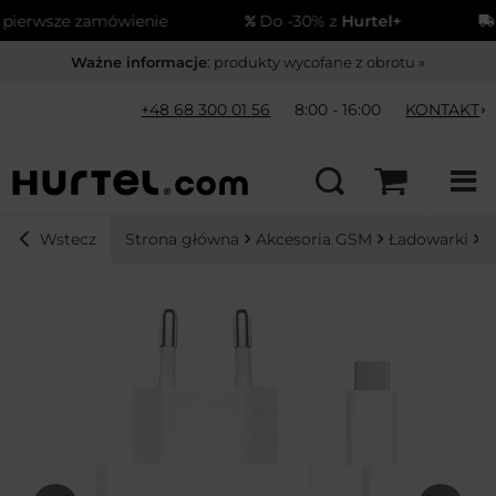
erwsze zamówienie
Do -30% z
Hurtel+
Wy
Ważne informacje
: produkty wycofane z obrotu »
+48 68 300 01 56
8:00 - 16:00
KONTAKT
Strona główna
Akcesoria GSM
Ładowarki
Ł
Wstecz