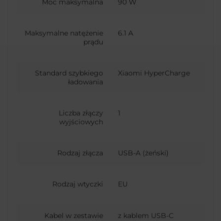
Moc maksymalna
90 W
Maksymalne natężenie
6.1 A
prądu
Standard szybkiego
Xiaomi HyperCharge
ładowania
Liczba złączy
1
wyjściowych
Rodzaj złącza
USB-A (żeński)
Rodzaj wtyczki
EU
Kabel w zestawie
z kablem USB-C