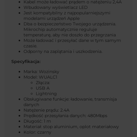
Kabel może ładować prądem o natężeniu 2,4A
Wbudowany wyświetlacz LED
Jest kompatybilny z najpopularniejszymi
modelami urządzeń Apple
Dba o bezpieczeństwo Twojego urządzenia.
Mikrochip automatycznie reguluje
temperaturę, aby nie doszło do przegrzania
Może ładować i przesyłać dane w tym samym
czasie.
Odporny na zaplątania i uszkodzenia.
Specyfikacja:
Marka: Wozinsky
Model: WUALC1
Złącza:
USB A
Lightning
Obsługiwane funkcje: ładowanie, transmisja
danych
Natężenie prądu: 2.4A
Prędkość przesyłania danych: 480Mbps
Długość: 1 m
Materiał: stop aluminium, oplot materiałowy
Kolor: czarny