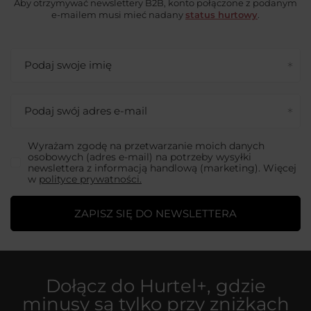
Aby otrzymywać newslettery B2B, konto połączone z podanym
e-mailem musi mieć nadany
status hurtowy
.
Podaj swoje imię
Podaj swój adres e-mail
Wyrażam zgodę na przetwarzanie moich danych
osobowych (adres e-mail) na potrzeby wysyłki
newslettera z informacją handlową (marketing). Więcej
w
polityce prywatności.
ZAPISZ SIĘ DO NEWSLETTERA
Dołącz do
Hurtel+
, gdzie
minusy są tylko przy zniżkach