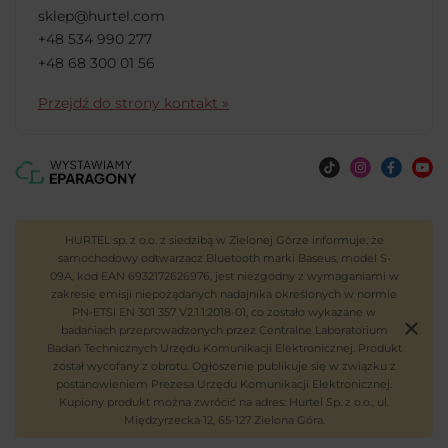
sklep@hurtel.com
+48 534 990 277
+48 68 300 01 56
Przejdź do strony kontakt »
HURTEL sp. z o.o. z siedzibą w Zielonej Górze informuje, że
samochodowy odtwarzacz Bluetooth marki Baseus, model S-
09A, kod EAN 6932172626976, jest niezgodny z wymaganiami w
zakresie emisji niepożądanych nadajnika określonych w normie
PN-ETSI EN 301 357 V2.1.1:2018-01, co zostało wykazane w
badaniach przeprowadzonych przez Centralne Laboratorium
Badań Technicznych Urzędu Komunikacji Elektronicznej. Produkt
został wycofany z obrotu. Ogłoszenie publikuje się w związku z
postanowieniem Prezesa Urzędu Komunikacji Elektronicznej.
Kupiony produkt można zwrócić na adres: Hurtel Sp. z o.o., ul.
Międzyrzecka 12, 65-127 Zielona Góra.