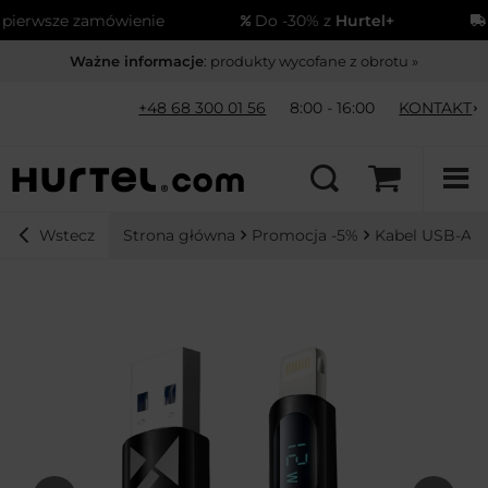
erwsze zamówienie
Do -30% z
Hurtel+
Wy
Ważne informacje
: produkty wycofane z obrotu »
+48 68 300 01 56
8:00 - 16:00
KONTAKT
Strona główna
Promocja -5%
Kabel USB-A -
Wstecz