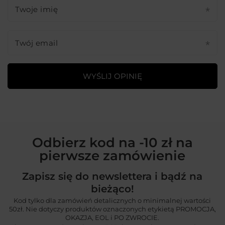
Twoje imię
Twój email
WYŚLIJ OPINIĘ
Odbierz kod na -10 zł na
pierwsze zamówienie
Zapisz się do newslettera i bądź na
bieżąco!
Kod tylko dla zamówień detalicznych o minimalnej wartości
50zł. Nie dotyczy produktów oznaczonych etykietą PROMOCJA,
OKAZJA, EOL i PO ZWROCIE.