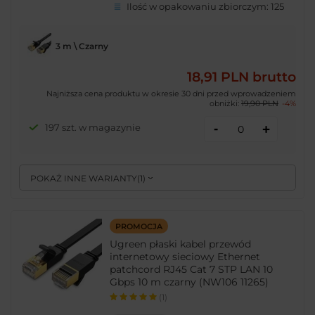
Ilość w opakowaniu zbiorczym:
125
3 m \ Czarny
18,91 PLN
brutto
Najniższa cena produktu w okresie 30 dni przed wprowadzeniem
obniżki:
19,90 PLN
-4%
-
197 szt. w magazynie
+
POKAŻ INNE WARIANTY
(
1
)
PROMOCJA
Ugreen płaski kabel przewód
internetowy sieciowy Ethernet
patchcord RJ45 Cat 7 STP LAN 10
Gbps 10 m czarny (NW106 11265)
(1)