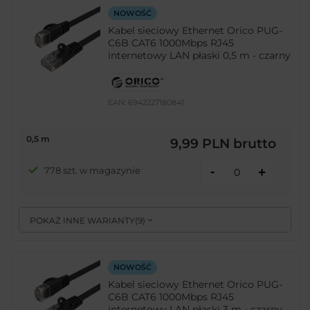
NOWOŚĆ
Kabel sieciowy Ethernet Orico PUG-
C6B CAT6 1000Mbps RJ45
internetowy LAN płaski 0,5 m - czarny
EAN:
6942227180841
0,5 m
9,99 PLN
brutto
-
778 szt. w magazynie
+
POKAŻ INNE WARIANTY
(
9
)
NOWOŚĆ
Kabel sieciowy Ethernet Orico PUG-
C6B CAT6 1000Mbps RJ45
internetowy LAN płaski 3 m - czarny