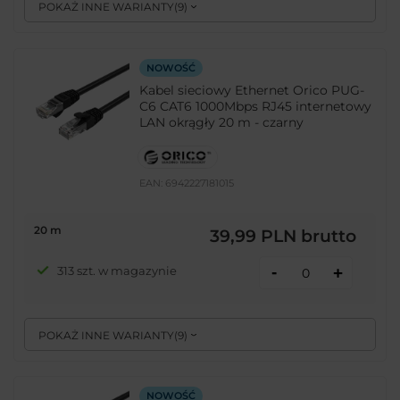
POKAŻ INNE WARIANTY
(
9
)
NOWOŚĆ
Kabel sieciowy Ethernet Orico PUG-
C6 CAT6 1000Mbps RJ45 internetowy
LAN okrągły 20 m - czarny
EAN:
6942227181015
20 m
39,99 PLN
brutto
-
313 szt. w magazynie
+
POKAŻ INNE WARIANTY
(
9
)
NOWOŚĆ