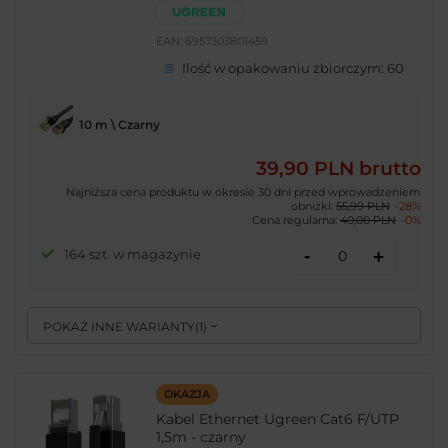
EAN:
6957303801459
Ilość w opakowaniu zbiorczym:
60
10 m \ Czarny
39,90 PLN
brutto
Najniższa cena produktu w okresie 30 dni przed wprowadzeniem
obniżki:
55,99 PLN
-28%
Cena regularna:
40,00 PLN
-0%
-
164 szt. w magazynie
+
POKAŻ INNE WARIANTY
(
1
)
OKAZJA
Kabel Ethernet Ugreen Cat6 F/UTP
1,5m - czarny