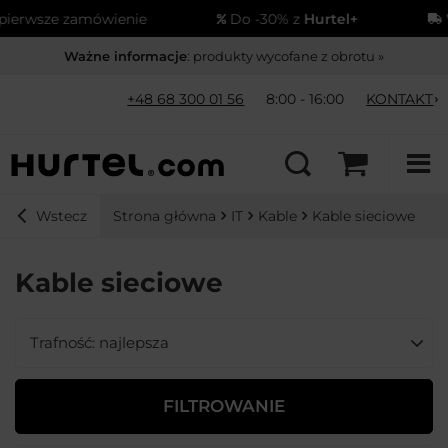
ze zamówienie
Do -30% z
Hurtel+
Wysył
Ważne informacje
: produkty wycofane z obrotu »
+48 68 300 01 56
8:00 - 16:00
KONTAKT
Strona główna
IT
Kable
Kable sieciowe
Wstecz
Kable sieciowe
Zmień sortowanie
Trafność: najlepsza
FILTROWANIE