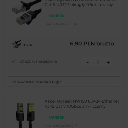
Cat 6 U/UTP okrągły 0.5m - czarny
EAN:
6957303851904
6,90 PLN
brutto
0.5 m
-
130 szt. w magazynie
+
POKAŻ INNE WARIANTY
(
1
)
Kabel Ugreen NW150 80424 Ethernet
RJ45 Cat 7 10Gbps 3m - czarny
EAN:
6957303884247