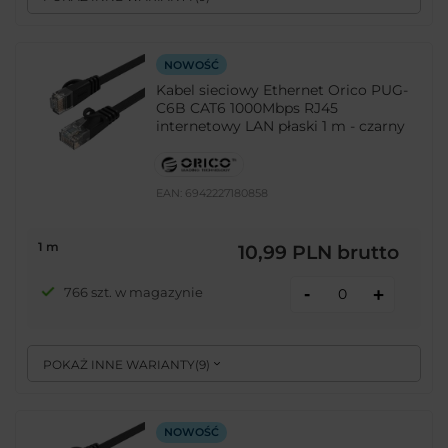
NOWOŚĆ
Kabel sieciowy Ethernet Orico PUG-
C6B CAT6 1000Mbps RJ45
internetowy LAN płaski 1 m - czarny
EAN:
6942227180858
1 m
10,99 PLN
brutto
-
766 szt. w magazynie
+
POKAŻ INNE WARIANTY
(
9
)
NOWOŚĆ