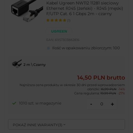
Kabel Ugreen NW112 11281 sieciowy
Ethernet RJ45 (żeński) - RJ45 (męski)
F/UTP Cat. 6 1 Gbps 2m - czarny
(1)
EAN:
6957303882816
Ilość w opakowaniu zbiorczym:
100
2 m \ Czarny
14,50 PLN
brutto
Najniższa cena produktu w okresie 30 dni przed wprowadzeniem
obniżki:
16,99 PLN
-14%
Cena regularna:
19,99 PLN
-27%
-
1010 szt. w magazynie
+
POKAŻ INNE WARIANTY
(
3
)