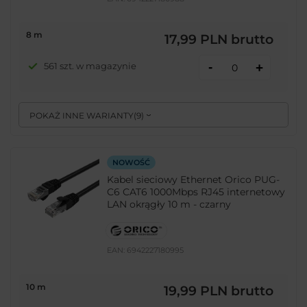
8 m
17,99 PLN
brutto
-
561 szt. w magazynie
+
POKAŻ INNE WARIANTY
(
9
)
NOWOŚĆ
Kabel sieciowy Ethernet Orico PUG-
C6 CAT6 1000Mbps RJ45 internetowy
LAN okrągły 10 m - czarny
EAN:
6942227180995
10 m
19,99 PLN
brutto