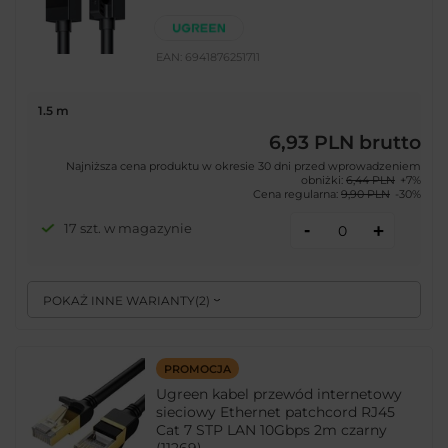
EAN:
6941876251711
1.5 m
6,93 PLN
brutto
Najniższa cena produktu w okresie 30 dni przed wprowadzeniem
obniżki:
6,44 PLN
+7%
Cena regularna:
9,90 PLN
-30%
-
17 szt. w magazynie
+
POKAŻ INNE WARIANTY
(
2
)
PROMOCJA
Ugreen kabel przewód internetowy
sieciowy Ethernet patchcord RJ45
Cat 7 STP LAN 10Gbps 2m czarny
(11269)