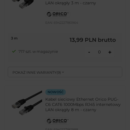
LAN okrągły 3 m - czarny
EAN:
6942227180964
3 m
13,99 PLN
brutto
-
717 szt. w magazynie
+
POKAŻ INNE WARIANTY
(
9
)
NOWOŚĆ
Kabel sieciowy Ethernet Orico PUG-
C6 CAT6 1000Mbps RJ45 internetowy
LAN okrągły 8 m - czarny
EAN:
6942227180988