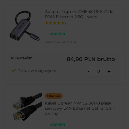
Adapter Ugreen CM648 USB-C do
RJ45 Ethernet 2.5G - szary
(1)
EAN:
6941876220526
uniwersalny
84,90 PLN
brutto
-
24 szt. w magazynie
+
OKAZJA
Kabel Ugreen NW102 50178 płaski
sieciowy LAN Ethernet Cat. 6 10m -
czarny