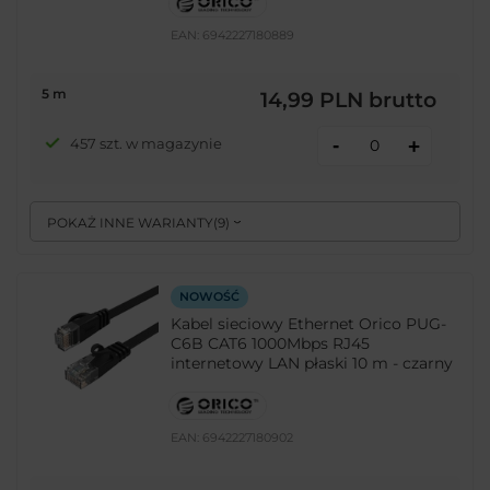
EAN:
6942227180889
5 m
14,99 PLN
brutto
-
457 szt. w magazynie
+
POKAŻ INNE WARIANTY
(
9
)
NOWOŚĆ
Kabel sieciowy Ethernet Orico PUG-
C6B CAT6 1000Mbps RJ45
internetowy LAN płaski 10 m - czarny
EAN:
6942227180902