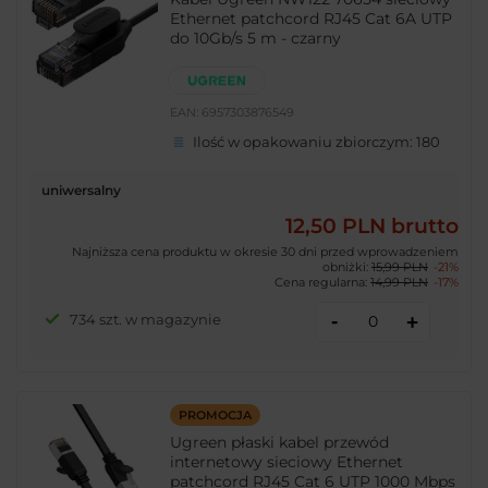
Ethernet patchcord RJ45 Cat 6A UTP
do 10Gb/s 5 m - czarny
EAN:
6957303876549
Ilość w opakowaniu zbiorczym:
180
uniwersalny
12,50 PLN
brutto
Najniższa cena produktu w okresie 30 dni przed wprowadzeniem
obniżki:
15,99 PLN
-21%
Cena regularna:
14,99 PLN
-17%
-
734 szt. w magazynie
+
PROMOCJA
Ugreen płaski kabel przewód
internetowy sieciowy Ethernet
patchcord RJ45 Cat 6 UTP 1000 Mbps