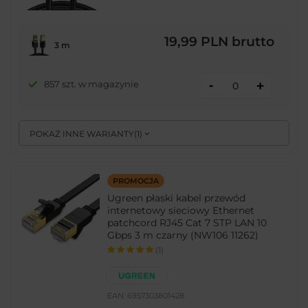
19,99 PLN
brutto
3 m
-
857 szt. w magazynie
+
POKAŻ INNE WARIANTY
(
1
)
PROMOCJA
Ugreen płaski kabel przewód
internetowy sieciowy Ethernet
patchcord RJ45 Cat 7 STP LAN 10
Gbps 3 m czarny (NW106 11262)
(1)
EAN:
6957303801428