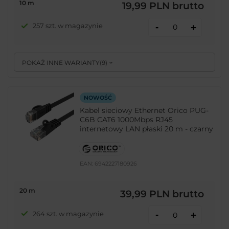
10 m
19,99 PLN
brutto
-
257 szt. w magazynie
+
POKAŻ INNE WARIANTY
(
9
)
NOWOŚĆ
Kabel sieciowy Ethernet Orico PUG-
C6B CAT6 1000Mbps RJ45
internetowy LAN płaski 20 m - czarny
EAN:
6942227180926
20 m
39,99 PLN
brutto
-
264 szt. w magazynie
+