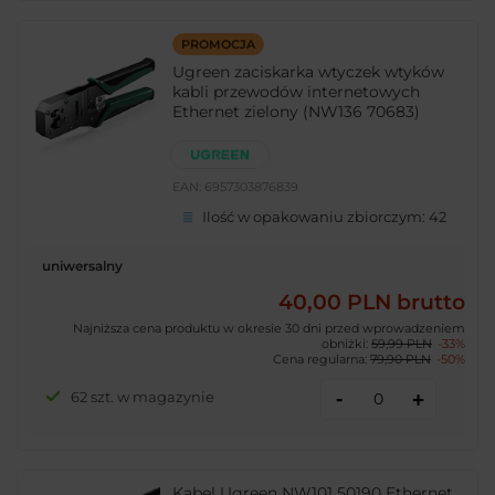
PROMOCJA
Ugreen zaciskarka wtyczek wtyków
kabli przewodów internetowych
Ethernet zielony (NW136 70683)
EAN:
6957303876839
Ilość w opakowaniu zbiorczym:
42
uniwersalny
40,00 PLN
brutto
Najniższa cena produktu w okresie 30 dni przed wprowadzeniem
obniżki:
59,99 PLN
-33%
Cena regularna:
79,90 PLN
-50%
-
62 szt. w magazynie
+
Kabel Ugreen NW101 50190 Ethernet