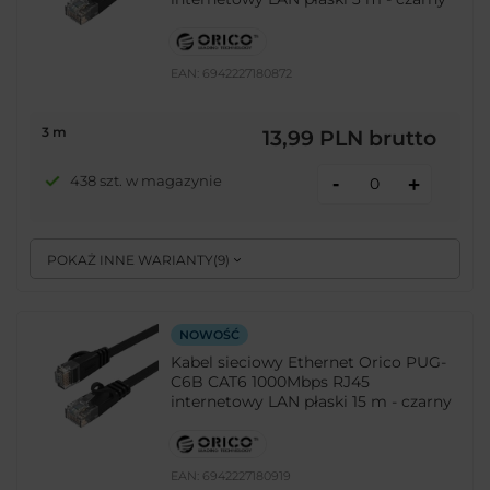
EAN:
6942227180872
3 m
13,99 PLN
brutto
-
438 szt. w magazynie
+
POKAŻ INNE WARIANTY
(
9
)
NOWOŚĆ
Kabel sieciowy Ethernet Orico PUG-
C6B CAT6 1000Mbps RJ45
internetowy LAN płaski 15 m - czarny
EAN:
6942227180919