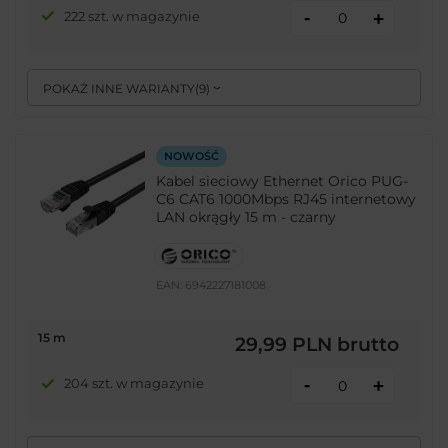
-
222 szt. w magazynie
+
POKAŻ INNE WARIANTY
(
9
)
NOWOŚĆ
Kabel sieciowy Ethernet Orico PUG-
C6 CAT6 1000Mbps RJ45 internetowy
LAN okrągły 15 m - czarny
EAN:
6942227181008
15 m
29,99 PLN
brutto
-
204 szt. w magazynie
+