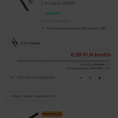
2 m czarny (50185)
EAN:
6957303851850
Ilość w opakowaniu zbiorczym:
250
2 m \ Czarny
6,38 PLN
brutto
Najniższa cena produktu w okresie 30 dni przed wprowadzeniem
obniżki:
6,75 PLN
-5%
Cena regularna:
9,99 PLN
-36%
-
1320 szt. w magazynie
+
POKAŻ INNE WARIANTY
(
1
)
PROMOCJA