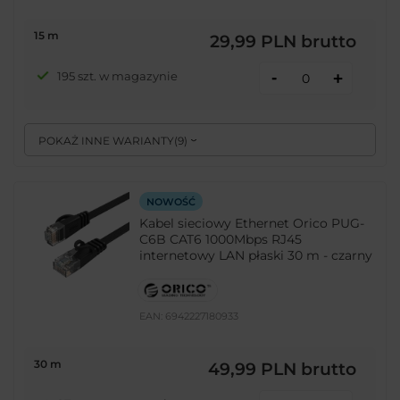
15 m
29,99 PLN
brutto
-
195 szt. w magazynie
+
POKAŻ INNE WARIANTY
(
9
)
NOWOŚĆ
Kabel sieciowy Ethernet Orico PUG-
C6B CAT6 1000Mbps RJ45
internetowy LAN płaski 30 m - czarny
EAN:
6942227180933
30 m
49,99 PLN
brutto