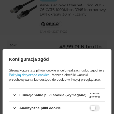
Kabel sieciowy Ethernet Orico PUG-
C6 CAT6 1000Mbps RJ45 internetowy
LAN okrągły 30 m - czarny
EAN:
6942227181022
30 m
49,99 PLN
brutto
-
267 szt. w magazynie
+
Konfiguracja zgód
Strona korzysta z plików cookie w celu realizacji usług zgodnie z
Polityką dotyczącą cookies
. Możesz określić warunki
POKAŻ INNE WARIANTY
(
9
)
przechowywania lub dostępu do cookie w Twojej przeglądarce.
NOWOŚĆ
Zawsze
Funkcjonalne pliki cookie (wymagane)
aktywne
Kabel sieciowy Ethernet Orico PUG-
C6B CAT6 1000Mbps RJ45
internetowy LAN płaski 8 m - czarny
Analityczne pliki cookie