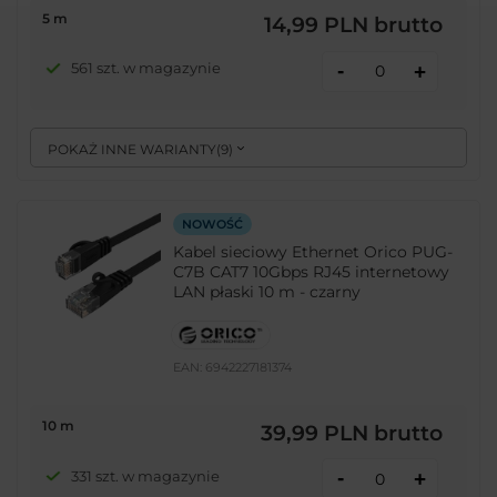
5 m
14,99 PLN
brutto
-
561 szt. w magazynie
+
POKAŻ INNE WARIANTY
(
9
)
NOWOŚĆ
Kabel sieciowy Ethernet Orico PUG-
C7B CAT7 10Gbps RJ45 internetowy
LAN płaski 10 m - czarny
EAN:
6942227181374
10 m
39,99 PLN
brutto
-
331 szt. w magazynie
+