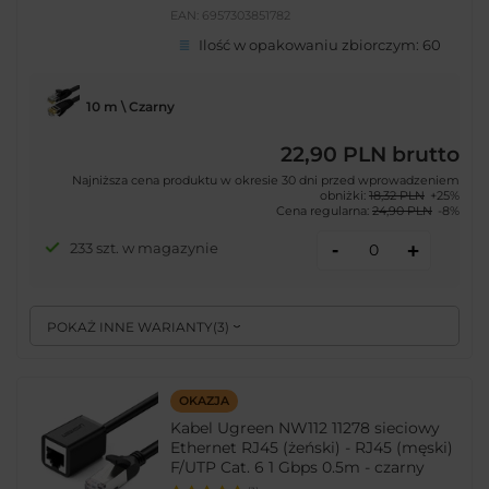
EAN:
6957303851782
Ilość w opakowaniu zbiorczym:
60
10 m \ Czarny
22,90 PLN
brutto
Najniższa cena produktu w okresie 30 dni przed wprowadzeniem
obniżki:
18,32 PLN
+25%
Cena regularna:
24,90 PLN
-8%
-
233 szt. w magazynie
+
POKAŻ INNE WARIANTY
(
3
)
OKAZJA
Kabel Ugreen NW112 11278 sieciowy
Ethernet RJ45 (żeński) - RJ45 (męski)
F/UTP Cat. 6 1 Gbps 0.5m - czarny