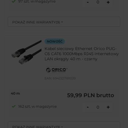
-
97 szt. w magazynie
+
POKAŻ INNE WARIANTY
(
9
)
NOWOŚĆ
Kabel sieciowy Ethernet Orico PUG-
C6 CAT6 1000Mbps RJ45 internetowy
LAN okrągły 40 m - czarny
EAN:
6942227181039
40 m
59,99 PLN
brutto
-
162 szt. w magazynie
+
POKAŻ INNE WARIANTY
(
9
)