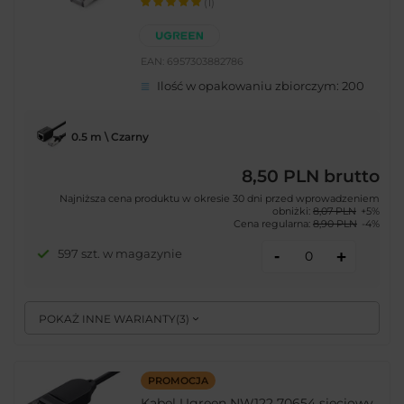
(1)
EAN:
6957303882786
Ilość w opakowaniu zbiorczym:
200
0.5 m \ Czarny
8,50 PLN
brutto
Najniższa cena produktu w okresie 30 dni przed wprowadzeniem
obniżki:
8,07 PLN
+5%
Cena regularna:
8,90 PLN
-4%
-
597 szt. w magazynie
+
POKAŻ INNE WARIANTY
(
3
)
PROMOCJA
Kabel Ugreen NW122 70654 sieciowy