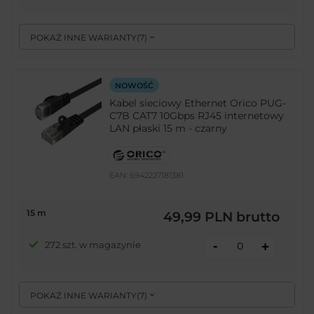
POKAŻ INNE WARIANTY
(
7
)
NOWOŚĆ
Kabel sieciowy Ethernet Orico PUG-
C7B CAT7 10Gbps RJ45 internetowy
LAN płaski 15 m - czarny
EAN:
6942227181381
15 m
49,99 PLN
brutto
-
272 szt. w magazynie
+
POKAŻ INNE WARIANTY
(
7
)