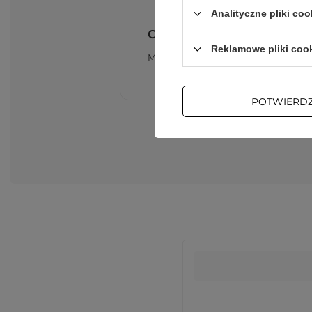
Analityczne pliki coo
Optymalna długość 1,5m
Reklamowe pliki coo
Metraż 1,5m sprawdza się w uporządk
POTWIERD