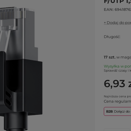
F/UTP 1
EAN: 6941876
+ Dodaj do p
Długość
17
szt.
w maga
Wysyłka
w po
Sprawdź czasy i 
6,93 
Najniższa cena p
Cena regular
B2B
: Dołącz d