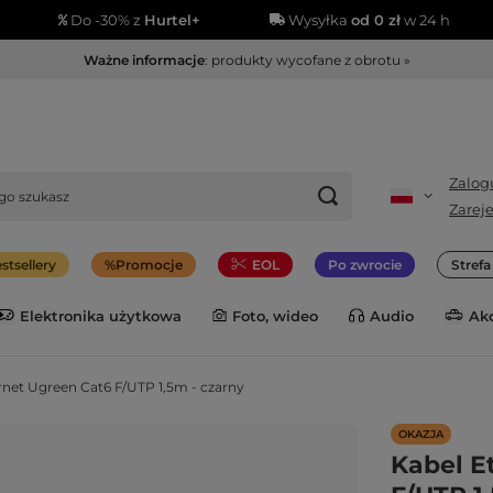
Do -30% z
Hurtel+
Wysyłka
od 0 zł
w 24 h
Ważne informacje
: produkty wycofane z obrotu »
Zalogu
Zareje
stsellery
Promocje
EOL
Po zwrocie
Stref
Elektronika użytkowa
Foto, wideo
Audio
Ak
rnet Ugreen Cat6 F/UTP 1,5m - czarny
OKAZJA
Kabel E