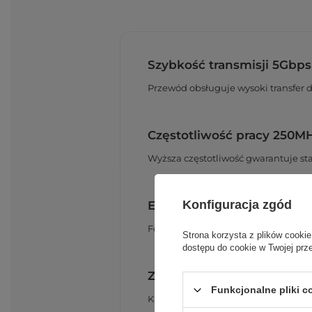
Szybkość transmisji 5Gbps
Przewód obsługuje wysoki transfer
Częstotliwość pracy 250M
Wyższa częstotliwość gwarantuje sta
Ekranowanie F/UTP
Konfiguracja zgód
Folia ekranowana zmniejsza wpływ 
Strona korzysta z plików cookie
dostępu do cookie w Twojej prz
Zgodność ze standardem 
Funkcjonalne pliki 
Kabel wspiera sieci przewodowe no