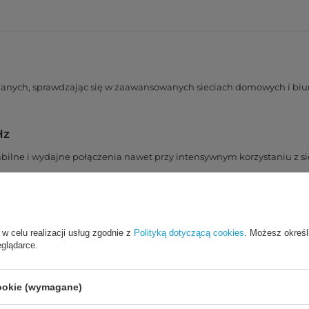
 danych, sprawdzając się w zaawansowanych sieciach domowych i biu
Hz
bilne i wydajne połączenia nawet przy intensywnym korzystaniu z sie
zakłóceń elektromagnetycznych, poprawiając jakość sygnału.
 w celu realizacji usług zgodnie z
Polityką dotyczącą cookies
. Możesz określ
eglądarce.
Cat6
cookie (wymagane)
wej generacji, zapewniając niezawodną komunikację między urządz