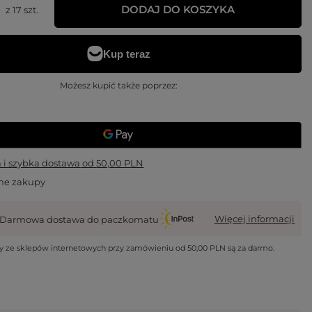
DODAJ DO KOSZYKA
z
17
szt.
Możesz kupić także poprzez:
i szybka dostawa
od
50,00 PLN
ne zakupy
Więcej informacji
Darmowa dostawa do paczkomatu
wy ze sklepów internetowych przy zamówieniu od
50,00 PLN
są za darmo.