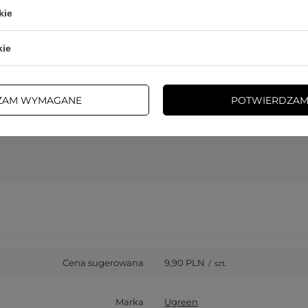
kie
kie
owanych instalacjach, gdzie urządzenia stoją blisko siebie.
ZAM WYMAGANE
POTWIERDZAM
Cena sugerowana
9,90 PLN
/
szt.
Marka
Ugreen