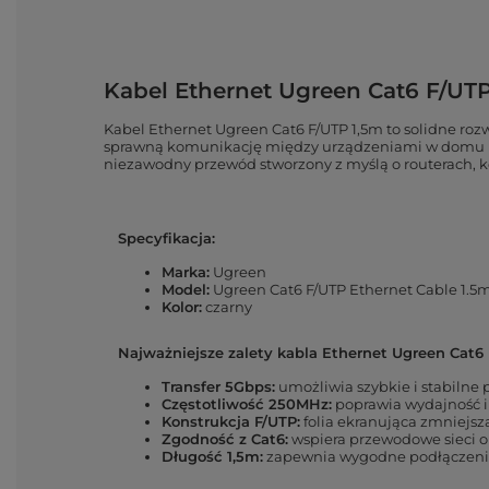
Kabel Ethernet Ugreen Cat6 F/UTP
Kabel Ethernet Ugreen Cat6 F/UTP 1,5m to solidne rozw
sprawną komunikację między urządzeniami w domu i bi
niezawodny przewód stworzony z myślą o routerach, k
Specyfikacja:
Marka:
Ugreen
Model:
Ugreen Cat6 F/UTP Ethernet Cable 1.5
Kolor:
czarny
Najważniejsze zalety kabla Ethernet Ugreen Cat6 
Transfer 5Gbps:
umożliwia szybkie i stabilne 
Częstotliwość 250MHz:
poprawia wydajność i 
Konstrukcja F/UTP:
folia ekranująca zmniejsz
Zgodność z Cat6:
wspiera przewodowe sieci o
Długość 1,5m:
zapewnia wygodne podłączenie 