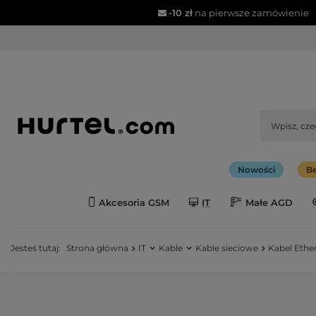
-10 zł
na pierwsze zamówienie
Nowości
Be
Akcesoria GSM
IT
Małe AGD
Jesteś tutaj:
Strona główna
IT
Kable
Kable sieciowe
Kabel Ethe