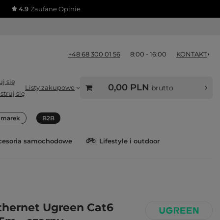
4.9
Zaufane Opinie
+48 68 300 01 56
8:00 - 16:00
KONTAKT
j się
0,00 PLN
Listy zakupowe
brutto
struj się
a marek
B2B
cesoria samochodowe
Lifestyle i outdoor
thernet Ugreen Cat6