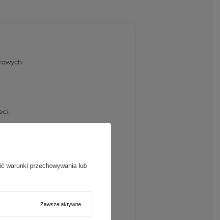
rowych.
ci.
ić warunki przechowywania lub
Zawsze aktywne
eniami.