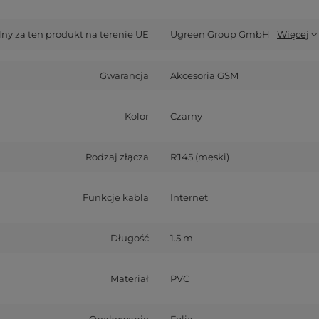
y za ten produkt na terenie UE
Ugreen Group GmbH
Więcej
Gwarancja
Akcesoria GSM
Kolor
Czarny
Rodzaj złącza
RJ45 (męski)
Funkcje kabla
Internet
Długość
1.5 m
Materiał
PVC
Opakowanie
Folia