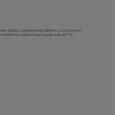
nsfer 5Gbps i częstotliwość 250MHz, co umożliwia
zakłócenia, poprawiając jakość sygnału. To