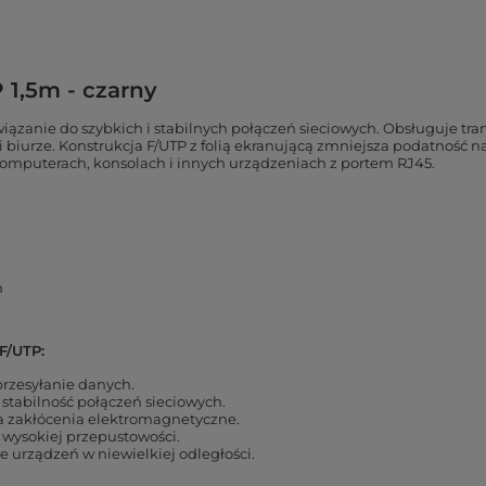
 1,5m - czarny
iązanie do szybkich i stabilnych połączeń sieciowych. Obsługuje tra
urze. Konstrukcja F/UTP z folią ekranującą zmniejsza podatność na 
omputerach, konsolach i innych urządzeniach z portem RJ45.
m
F/UTP:
przesyłanie danych.
stabilność połączeń sieciowych.
a zakłócenia elektromagnetyczne.
 wysokiej przepustowości.
urządzeń w niewielkiej odległości.