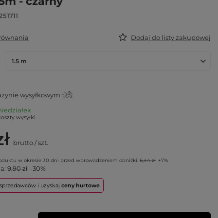
,5m - czarny
251711
orównania
Dodaj do listy zakupowej
1.5 m
zynie wysyłkowym
niedziałek
koszty wysyłki
zł
brutto
/
szt.
roduktu w okresie 30 dni przed wprowadzeniem obniżki:
6,44 zł
+7%
na:
9,90 zł
-30%
o sprzedawców i uzyskaj
ceny hurtowe