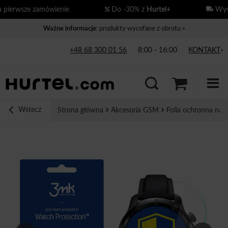
ierwsze zamówienie
Do -30% z
Hurtel+
Wysył
Ważne informacje
: produkty wycofane z obrotu »
+48 68 300 01 56
8:00 - 16:00
KONTAKT
Wstecz
Strona główna
Akcesoria GSM
Folia ochronna na 