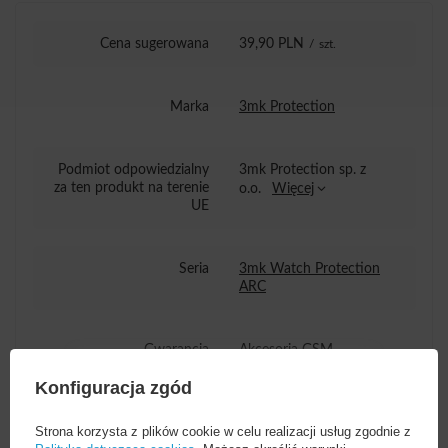
Cena sugerowana
39,90 PLN
/
szt.
Marka
3mk Protection
Podmiot odpowiedzialny
3mk Protection sp. z
za ten produkt na terenie
o.o.
Więcej
UE
Seria
3mk Watch Protection
ARC
Gwarancja
Akcesoria GSM
Konfiguracja zgód
Wysokość opakowania
15,5
towaru w cm
Strona korzysta z plików cookie w celu realizacji usług zgodnie z