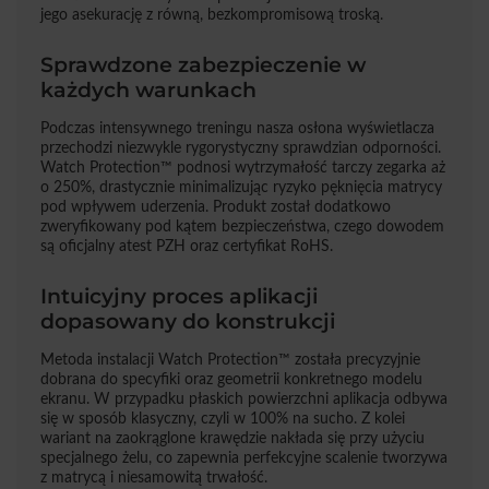
jego asekurację z równą, bezkompromisową troską.
Sprawdzone zabezpieczenie w
każdych warunkach
Podczas intensywnego treningu nasza osłona wyświetlacza
przechodzi niezwykle rygorystyczny sprawdzian odporności.
Watch Protection™ podnosi wytrzymałość tarczy zegarka aż
o 250%, drastycznie minimalizując ryzyko pęknięcia matrycy
pod wpływem uderzenia. Produkt został dodatkowo
zweryfikowany pod kątem bezpieczeństwa, czego dowodem
są oficjalny atest PZH oraz certyfikat RoHS.
Intuicyjny proces aplikacji
dopasowany do konstrukcji
Metoda instalacji Watch Protection™ została precyzyjnie
dobrana do specyfiki oraz geometrii konkretnego modelu
ekranu. W przypadku płaskich powierzchni aplikacja odbywa
się w sposób klasyczny, czyli w 100% na sucho. Z kolei
wariant na zaokrąglone krawędzie nakłada się przy użyciu
specjalnego żelu, co zapewnia perfekcyjne scalenie tworzywa
z matrycą i niesamowitą trwałość.