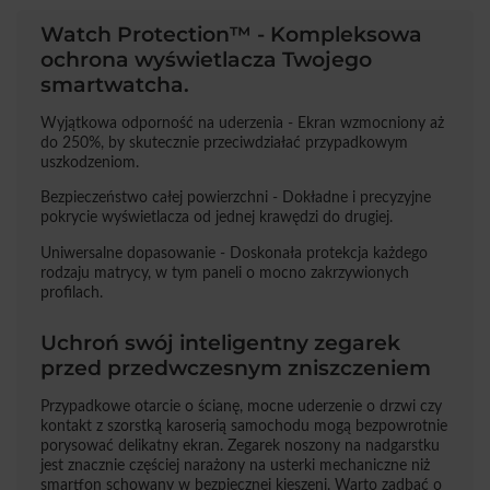
Watch Protection™ - Kompleksowa
ochrona wyświetlacza Twojego
smartwatcha.
Wyjątkowa odporność na uderzenia - Ekran wzmocniony aż
do 250%, by skutecznie przeciwdziałać przypadkowym
uszkodzeniom.
Bezpieczeństwo całej powierzchni - Dokładne i precyzyjne
pokrycie wyświetlacza od jednej krawędzi do drugiej.
Uniwersalne dopasowanie - Doskonała protekcja każdego
rodzaju matrycy, w tym paneli o mocno zakrzywionych
profilach.
Uchroń swój inteligentny zegarek
przed przedwczesnym zniszczeniem
Przypadkowe otarcie o ścianę, mocne uderzenie o drzwi czy
kontakt z szorstką karoserią samochodu mogą bezpowrotnie
porysować delikatny ekran. Zegarek noszony na nadgarstku
jest znacznie częściej narażony na usterki mechaniczne niż
smartfon schowany w bezpiecznej kieszeni. Warto zadbać o