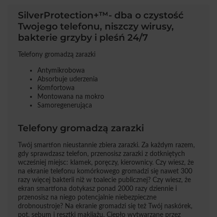
SilverProtection+™- dba o czystość
Twojego telefonu, niszczy wirusy,
bakterie grzyby i pleśń 24/7
Telefony gromadzą zarazki
Antymikrobowa
Absorbuje uderzenia
Komfortowa
Montowana na mokro
Samoregenerująca
Telefony gromadzą zarazki
Twój smartfon nieustannie zbiera zarazki. Za każdym razem,
gdy sprawdzasz telefon, przenosisz zarazki z dotkniętych
wcześniej miejsc: klamek, poręczy, kierownicy. Czy wiesz, że
na ekranie telefonu komórkowego gromadzi się nawet 300
razy więcej bakterii niż w toalecie publicznej? Czy wiesz, że
ekran smartfona dotykasz ponad 2000 razy dziennie i
przenosisz na niego potencjalnie niebezpieczne
drobnoustroje? Na ekranie gromadzi się też Twój naskórek,
pot, sebum i resztki makijażu. Ciepło wytwarzane przez