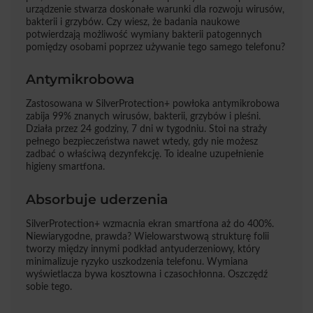
urządzenie stwarza doskonałe warunki dla rozwoju wirusów,
bakterii i grzybów. Czy wiesz, że badania naukowe
potwierdzają możliwość wymiany bakterii patogennych
pomiędzy osobami poprzez używanie tego samego telefonu?
Antymikrobowa
Zastosowana w SilverProtection+ powłoka antymikrobowa
zabija 99% znanych wirusów, bakterii, grzybów i pleśni.
Działa przez 24 godziny, 7 dni w tygodniu. Stoi na straży
pełnego bezpieczeństwa nawet wtedy, gdy nie możesz
zadbać o właściwą dezynfekcję. To idealne uzupełnienie
higieny smartfona.
Absorbuje uderzenia
SilverProtection+ wzmacnia ekran smartfona aż do 400%.
Niewiarygodne, prawda? Wielowarstwową strukturę folii
tworzy między innymi podkład antyuderzeniowy, który
minimalizuje ryzyko uszkodzenia telefonu. Wymiana
wyświetlacza bywa kosztowna i czasochłonna. Oszczędź
sobie tego.