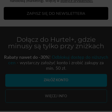
handlową (marketing). Więcej w
polityce prywatności.
ZAPISZ SIĘ DO NEWSLETTERA
Dołącz do
Hurtel+
, gdzie
minusy są tylko przy zniżkach
Rabaty nawet do -30%
!
Odblokuj dostęp do niższych
cen
- wystarczy założyć konto i zrobić zakupy za
min. 50 zł.
ZAŁÓŻ KONTO
WIĘCEJ INFO