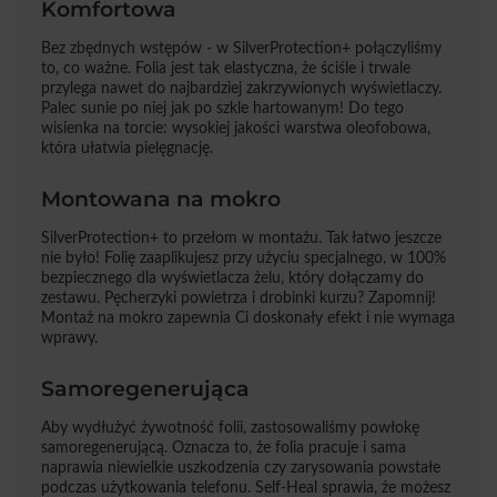
Komfortowa
Bez zbędnych wstępów - w SilverProtection+ połączyliśmy
to, co ważne. Folia jest tak elastyczna, że ściśle i trwale
przylega nawet do najbardziej zakrzywionych wyświetlaczy.
Palec sunie po niej jak po szkle hartowanym! Do tego
wisienka na torcie: wysokiej jakości warstwa oleofobowa,
która ułatwia pielęgnację.
Montowana na mokro
SilverProtection+ to przełom w montażu. Tak łatwo jeszcze
nie było! Folię zaaplikujesz przy użyciu specjalnego, w 100%
bezpiecznego dla wyświetlacza żelu, który dołączamy do
zestawu. Pęcherzyki powietrza i drobinki kurzu? Zapomnij!
Montaż na mokro zapewnia Ci doskonały efekt i nie wymaga
wprawy.
Samoregenerująca
Aby wydłużyć żywotność folii, zastosowaliśmy powłokę
samoregenerującą. Oznacza to, że folia pracuje i sama
naprawia niewielkie uszkodzenia czy zarysowania powstałe
podczas użytkowania telefonu. Self-Heal sprawia, że możesz