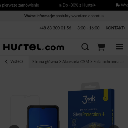
ierwsze zamówienie
Do -30% z
Hurtel+
Wysył
Ważne informacje
: produkty wycofane z obrotu »
+48 68 300 01 56
8:00 - 16:00
KONTAKT
Wstecz
Strona główna
Akcesoria GSM
Folia ochronna ant