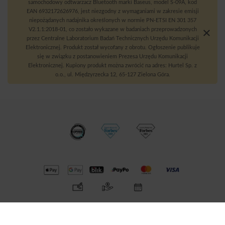
samochodowy odtwarzacz Bluetooth marki Baseus, model S-09A, kod
EAN 6932172626976, jest niezgodny z wymaganiami w zakresie emisji
niepożądanych nadajnika określonych w normie PN-ETSI EN 301 357
V2.1.1:2018-01, co zostało wykazane w badaniach przeprowadzonych
przez Centralne Laboratorium Badań Technicznych Urzędu Komunikacji
Elektronicznej. Produkt został wycofany z obrotu. Ogłoszenie publikuje
się w związku z postanowieniem Prezesa Urzędu Komunikacji
Elektronicznej. Kupiony produkt można zwrócić na adres: Hurtel Sp. z
o.o., ul. Międzyrzecka 12, 65-127 Zielona Góra.