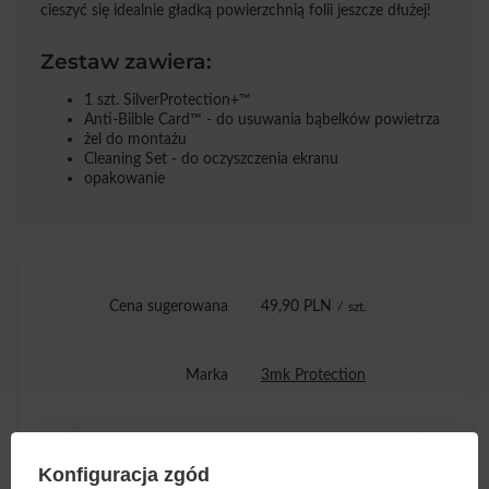
cieszyć się idealnie gładką powierzchnią folii jeszcze dłużej!
Zestaw zawiera:
1 szt. SilverProtection+™
Anti-Biible Card™ - do usuwania bąbelków powietrza
żel do montażu
Cleaning Set - do oczyszczenia ekranu
opakowanie
Cena sugerowana
49,90 PLN
/
szt.
Marka
3mk Protection
Podmiot odpowiedzialny
3mk Protection sp. z
za ten produkt na terenie
o.o.
Więcej
Konfiguracja zgód
UE