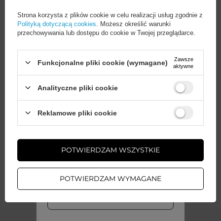
Strona korzysta z plików cookie w celu realizacji usług zgodnie z
Polityką dotyczącą cookies
. Możesz określić warunki
Seria
3mk SilverProtection+
przechowywania lub dostępu do cookie w Twojej przeglądarce.
Gwarancja
Akcesoria GSM
Zawsze
Funkcjonalne pliki cookie (wymagane)
aktywne
Analityczne pliki cookie
Wysokość opakowania
21,5
towaru w cm
Wystarczy
założyć konto
i zrobić
Reklamowe pliki cookie
zakupy za
min. 50 zł
, aby
odblokować zniżki na kolejne
Głębokość opakowania
2
zamówienia
towaru w cm
POTWIERDZAM WSZYSTKIE
ZAŁÓŻ KONTO
Szerokość opakowania
11
Więcej
POTWIERDZAM WYMAGANE
towaru w cm
WIĘCEJ INFO