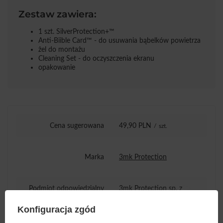
Zestaw zawiera:
1 szt. SilverProtection+™
Anti-Biible Card™ - do usuwania bąbelków powietrza
żel do montażu
Cleaning Set - do oczyszczenia ekranu
opakowanie
Cena sugerowana
49,90 PLN
/
szt.
Marka
3mk Protection
Podmiot odpowiedzialny
3mk Protection sp. z
za ten produkt na terenie
o.o.
Więcej
UE
Konfiguracja zgód