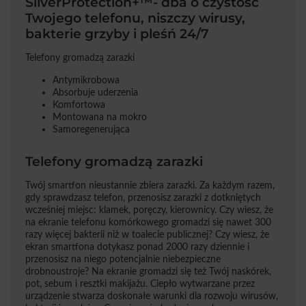
SilverProtection+™- dba o czystość
Twojego telefonu, niszczy wirusy,
bakterie grzyby i pleśń 24/7
Telefony gromadzą zarazki
Antymikrobowa
Absorbuje uderzenia
Komfortowa
Montowana na mokro
Samoregenerująca
Telefony gromadzą zarazki
Twój smartfon nieustannie zbiera zarazki. Za każdym razem,
gdy sprawdzasz telefon, przenosisz zarazki z dotkniętych
wcześniej miejsc: klamek, poręczy, kierownicy. Czy wiesz, że
na ekranie telefonu komórkowego gromadzi się nawet 300
razy więcej bakterii niż w toalecie publicznej? Czy wiesz, że
ekran smartfona dotykasz ponad 2000 razy dziennie i
przenosisz na niego potencjalnie niebezpieczne
drobnoustroje? Na ekranie gromadzi się też Twój naskórek,
pot, sebum i resztki makijażu. Ciepło wytwarzane przez
urządzenie stwarza doskonałe warunki dla rozwoju wirusów,