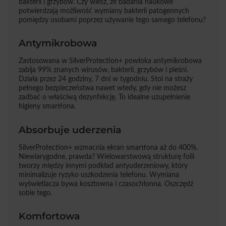
bakterii i grzybów. Czy wiesz, że badania naukowe
potwierdzają możliwość wymiany bakterii patogennych
pomiędzy osobami poprzez używanie tego samego telefonu?
Antymikrobowa
Zastosowana w SilverProtection+ powłoka antymikrobowa
zabija 99% znanych wirusów, bakterii, grzybów i pleśni.
Działa przez 24 godziny, 7 dni w tygodniu. Stoi na straży
pełnego bezpieczeństwa nawet wtedy, gdy nie możesz
zadbać o właściwą dezynfekcję. To idealne uzupełnienie
higieny smartfona.
Absorbuje uderzenia
SilverProtection+ wzmacnia ekran smartfona aż do 400%.
Niewiarygodne, prawda? Wielowarstwową strukturę folii
tworzy między innymi podkład antyuderzeniowy, który
minimalizuje ryzyko uszkodzenia telefonu. Wymiana
wyświetlacza bywa kosztowna i czasochłonna. Oszczędź
sobie tego.
Komfortowa