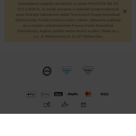
niepożądanych nadajnika określonych w normie PN-ETSI EN 301 357
V2.1.1:2018-01, co zostało wykazane w badaniach przeprowadzonych
przez Centralne Laboratorium Badań Technicznych Urzędu Komunikacji
Elektronicznej. Produkt został wycofany z obrotu. Ogłoszenie publikuje
się w związku z postanowieniem Prezesa Urzędu Komunikacji
Elektronicznej. Kupiony produkt można zwrócić na adres: Hurtel Sp. z
o.o., ul. Międzyrzecka 12, 65-127 Zielona Góra.