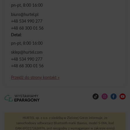
pn-pt, 8:00 16:00
biuro@hurtel.pl
+48 534 990 277
+48 68 300 01 56
Detal:
pn-pt, 8:00 16:00
sklep@hurtel.com
+48 534 990 277
+48 68 300 01 56
Przejdź do strony kontakt »
HURTEL sp. z o.o. z siedzibą w Zielonej Górze informuje, że
samochodowy odtwarzacz Bluetooth marki Baseus, model S-09A, kod
EAN 6932172626976, jest niezgodny z wymaganiami w zakresie emisji