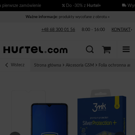
ierwsze zamówienie
Do -30% z
Hurtel+
Wysył
Ważne informacje
: produkty wycofane z obrotu »
+48 68 300 01 56
8:00 - 16:00
KONTAKT
Wstecz
Strona główna
Akcesoria GSM
Folia ochronna ant