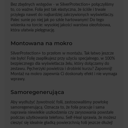
Bez zbędnych wstępów - w SilverProtection+ połączyliśmy
to, co ważne. Folia jest tak elastyczna, że ściśle i trwale
przylega nawet do najbardziej zakrzywionych wyświetlaczy.
Palec sunie po niej jak po szkle hartowanym! Do tego
wisienka na torcie: wysokiej jakości warstwa oleofobowa,
która ułatwia pielęgnację.
Montowana na mokro
SilverProtection+ to przełom w montażu. Tak łatwo jeszcze
nie było! Folię zaaplikujesz przy użyciu specjalnego, w 100%
bezpiecznego dla wyświetlacza żelu, który dołączamy do
zestawu. Pęcherzyki powietrza i drobinki kurzu? Zapomnij!
Montaż na mokro zapewnia Ci doskonały efekt i nie wymaga
wprawy.
Samoregenerująca
Aby wydłużyć żywotność folii, zastosowaliśmy powłokę
samoregenerującą. Oznacza to, że folia pracuje i sama
naprawia niewielkie uszkodzenia czy zarysowania powstałe
podczas użytkowania telefonu. Self-Heal sprawia, że możesz
cieszyć się idealnie gładką powierzchnią folii jeszcze dłużej!