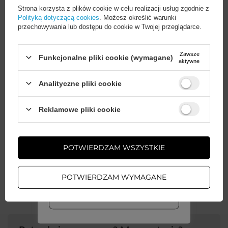
Strona korzysta z plików cookie w celu realizacji usług zgodnie z
Seria
3mk SilverProtection+
Polityką dotyczącą cookies
. Możesz określić warunki
przechowywania lub dostępu do cookie w Twojej przeglądarce.
Gwarancja
Akcesoria GSM
Zawsze
Funkcjonalne pliki cookie (wymagane)
aktywne
Wysokość opakowania
21,5
Analityczne pliki cookie
towaru w cm
Wystarczy
założyć konto
i zrobić
Reklamowe pliki cookie
zakupy za
min. 50 zł
, aby
Głębokość opakowania
2
odblokować zniżki na kolejne
towaru w cm
zamówienia
POTWIERDZAM WSZYSTKIE
ZAŁÓŻ KONTO
Szerokość opakowania
11
Więcej
towaru w cm
POTWIERDZAM WYMAGANE
WIĘCEJ INFO