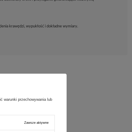
glenia krawędzi, wypukłość i dokładne wymiary.
ić warunki przechowywania lub
Zawsze aktywne