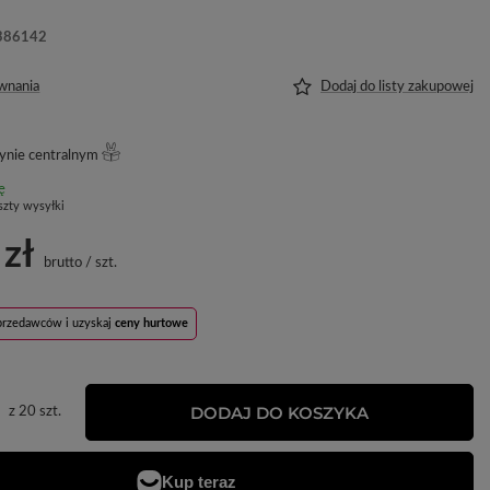
386142
wnania
Dodaj do listy zakupowej
ynie centralnym
ę
szty wysyłki
 zł
brutto
/
szt.
sprzedawców i uzyskaj
ceny hurtowe
DODAJ DO KOSZYKA
z
20
szt.