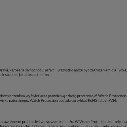
 Drzwi, karoseria samochodu, asfalt – wszystko może być zagrożeniem dla Twoje
k solidnie, jak dbasz o telefon.
abezpieczeniom wyświetlacza prawdziwą szkołę przetrwania! Watch Protection 
iska naturalnego. Watch Protection posiada certyfikat RoHS i atest PZH.
 sprawdzonym produkcie i właściwym montażu. W Watch Protection metodę insta
asycznie, na sucho. Ochronę na zaokrąglony ekran - przy użyciu żelu. Zapewnia