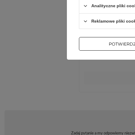
Analityczne pliki coo
Reklamowe pliki coo
POTWIERD
Zadaj pytanie a my odpowiemy niezwło