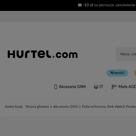
-10 zł
na pierwsze zamówienie
Nowości
Akcesoria GSM
IT
Małe AG
Jesteś tutaj:
Strona główna
Akcesoria GSM
Folia ochronna 3mk Watch Prote