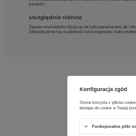
trwałość!
Uwzględnia różnice
Topowe smartwatche różnią się nie tylko parametrami, ale i d
Zabezpieczenie ma, w zależności od komponentu, maksymalnie 
Konfiguracja zgód
Strona korzysta z plików cookie
dostępu do cookie w Twojej prz
Funkcjonalne pliki 
Podmiot odpowie