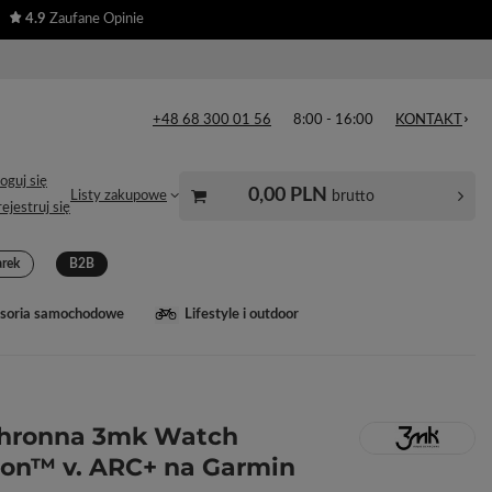
4.9
Zaufane Opinie
+48 68 300 01 56
8:00 - 16:00
KONTAKT
oguj się
0,00 PLN
brutto
Listy zakupowe
ejestruj się
arek
B2B
soria samochodowe
Lifestyle i outdoor
chronna 3mk Watch
ion™ v. ARC+ na Garmin