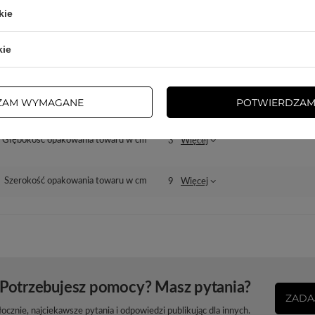
kie
Seria
3mk Watch Protection™ v. ARC+
kie
Gwarancja
Akcesoria GSM
Wysokość opakowania towaru w cm
15,5
ZAM WYMAGANE
POTWIERDZAM
Głębokość opakowania towaru w cm
3
Więcej
Szerokość opakowania towaru w cm
9
Więcej
Potrzebujesz pomocy? Masz pytania?
ZADA
cznie, najciekawsze pytania i odpowiedzi publikując dla innych.