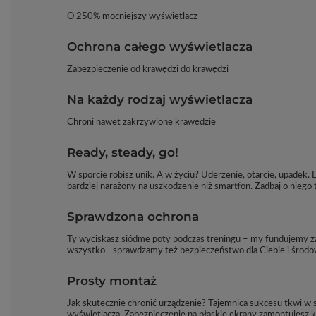
O 250% mocniejszy wyświetlacz
Ochrona całego wyświetlacza
Zabezpieczenie od krawędzi do krawędzi
Na każdy rodzaj wyświetlacza
Chroni nawet zakrzywione krawędzie
Ready, steady, go!
W sporcie robisz unik. A w życiu? Uderzenie, otarcie, upadek.
bardziej narażony na uszkodzenie niż smartfon. Zadbaj o niego ta
Sprawdzona ochrona
Ty wyciskasz siódme poty podczas treningu – my fundujemy z
wszystko - sprawdzamy też bezpieczeństwo dla Ciebie i środow
Prosty montaż
Jak skutecznie chronić urządzenie? Tajemnica sukcesu tkwi w
wyświetlacza. Zabezpieczenie na płaskie ekrany zamontujesz kl