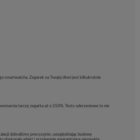
go smartwatcha. Zegarek na Twojej dłoni jest kilkukrotnie
wzmacnia tarczę zegarka aż o 250%. Testy uderzeniowe to nie
lacji dobraliśmy precyzyjnie, uwzględniając budowę
 to doskonały efekt i przyleganie gwarantujące niezwykłą