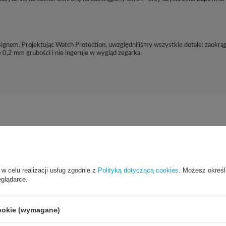
esignem. Projektując Watch Protection, uwzględniliśmy wszystkie detale: zaokrą
0,2 mm grubości i nie ingeruje w wygląd zegarka.
Cena sugerowana
39,90 PLN
/
szt.
 w celu realizacji usług zgodnie z
Polityką dotyczącą cookies
. Możesz określ
eglądarce.
Marka
3mk Protection
cookie (wymagane)
dzialny za ten produkt na terenie UE
3mk Protection sp. z o.o.
Więcej