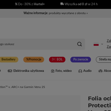
Do -30% z
Hurtel+
Wysyłka
od 0 zł
w 24 h
Ważne informacje
: produkty wycofane z obrotu »
Zal
Zar
Bestsellery
Promocje
EOL
Po zwrocie
Strefa m
D
Elektronika użytkowa
Foto, wideo
Audio
Akce
ction™ v. ARC+ na Garmin Venu 2S
Folia o
Protect